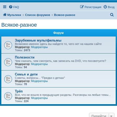
FAQ
Регистрация
Вход
П
Мультики
Список форумов
Всякое-разное
о
Всякое-разное
и
Форум
с
к
Зарубежные мультфильмы
Возможно именно здесь вы найдете то, чего нет на нашем сайте
Модератор:
Модераторы
Темы:
2473
Полезности
Чем скачать, чем смотреть, как записать на DVD, что посоветуете?
Модератор:
Модераторы
Темы:
94
Семья и дети
Советы, вопросы... "Предки о детках"
Модератор:
Модераторы
Темы:
78
Трёп
Всё, что не вошло в предыдущие разделы. Разговоры на любые темы...
Модератор:
Модераторы
Темы:
224
Перейти