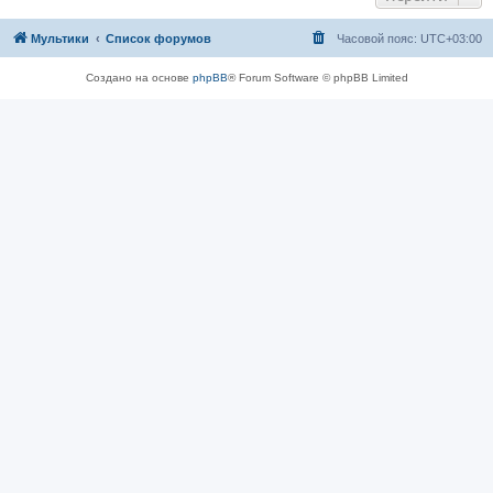
Мультики
Список форумов
Часовой пояс:
UTC+03:00
Создано на основе
phpBB
® Forum Software © phpBB Limited