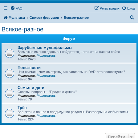
FAQ
Регистрация
Вход
П
Мультики
Список форумов
Всякое-разное
о
Всякое-разное
и
Форум
с
к
Зарубежные мультфильмы
Возможно именно здесь вы найдете то, чего нет на нашем сайте
Модератор:
Модераторы
Темы:
2473
Полезности
Чем скачать, чем смотреть, как записать на DVD, что посоветуете?
Модератор:
Модераторы
Темы:
94
Семья и дети
Советы, вопросы... "Предки о детках"
Модератор:
Модераторы
Темы:
78
Трёп
Всё, что не вошло в предыдущие разделы. Разговоры на любые темы...
Модератор:
Модераторы
Темы:
224
Перейти