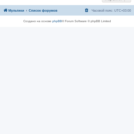
Мультики
Список форумов
Часовой пояс:
UTC+03:00
Создано на основе
phpBB
® Forum Software © phpBB Limited