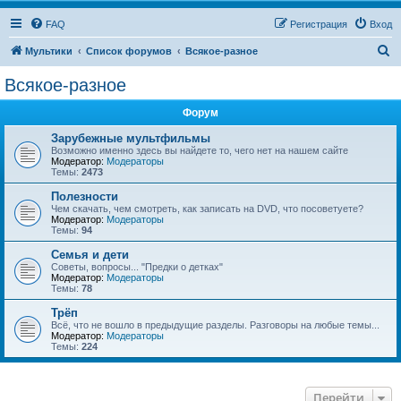
FAQ
Регистрация
Вход
П
Мультики
Список форумов
Всякое-разное
о
Всякое-разное
и
Форум
с
к
Зарубежные мультфильмы
Возможно именно здесь вы найдете то, чего нет на нашем сайте
Модератор:
Модераторы
Темы:
2473
Полезности
Чем скачать, чем смотреть, как записать на DVD, что посоветуете?
Модератор:
Модераторы
Темы:
94
Семья и дети
Советы, вопросы... "Предки о детках"
Модератор:
Модераторы
Темы:
78
Трёп
Всё, что не вошло в предыдущие разделы. Разговоры на любые темы...
Модератор:
Модераторы
Темы:
224
Перейти