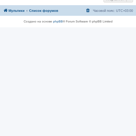
Мультики
Список форумов
Часовой пояс:
UTC+03:00
Создано на основе
phpBB
® Forum Software © phpBB Limited