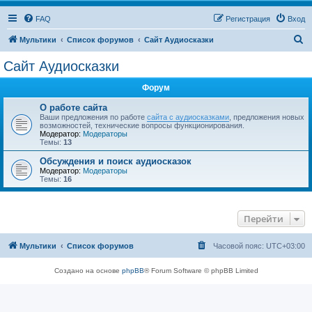
FAQ
Регистрация
Вход
П
Мультики
Список форумов
Сайт Аудиосказки
о
Сайт Аудиосказки
и
Форум
с
к
О работе сайта
Ваши предложения по работе
сайта с аудиосказками
, предложения новых
возможностей, технические вопросы функционирования.
Модератор:
Модераторы
Темы:
13
Обсуждения и поиск аудиосказок
Модератор:
Модераторы
Темы:
16
Перейти
Мультики
Список форумов
Часовой пояс:
UTC+03:00
Создано на основе
phpBB
® Forum Software © phpBB Limited