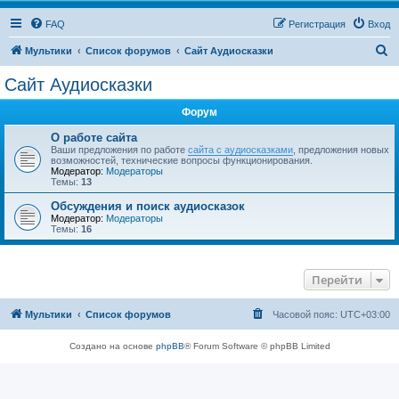
FAQ
Регистрация
Вход
П
Мультики
Список форумов
Сайт Аудиосказки
о
Сайт Аудиосказки
и
Форум
с
к
О работе сайта
Ваши предложения по работе
сайта с аудиосказками
, предложения новых
возможностей, технические вопросы функционирования.
Модератор:
Модераторы
Темы:
13
Обсуждения и поиск аудиосказок
Модератор:
Модераторы
Темы:
16
Перейти
Мультики
Список форумов
Часовой пояс:
UTC+03:00
Создано на основе
phpBB
® Forum Software © phpBB Limited