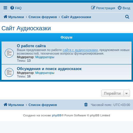
FAQ
Регистрация
Вход
П
Мультики
Список форумов
Сайт Аудиосказки
о
Сайт Аудиосказки
и
Форум
с
к
О работе сайта
Ваши предложения по работе
сайта с аудиосказками
, предложения новых
возможностей, технические вопросы функционирования.
Модератор:
Модераторы
Темы:
13
Обсуждения и поиск аудиосказок
Модератор:
Модераторы
Темы:
16
Перейти
Мультики
Список форумов
Часовой пояс:
UTC+03:00
Создано на основе
phpBB
® Forum Software © phpBB Limited