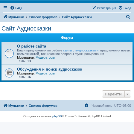
FAQ
Регистрация
Вход
П
Мультики
Список форумов
Сайт Аудиосказки
о
Сайт Аудиосказки
и
Форум
с
к
О работе сайта
Ваши предложения по работе
сайта с аудиосказками
, предложения новых
возможностей, технические вопросы функционирования.
Модератор:
Модераторы
Темы:
13
Обсуждения и поиск аудиосказок
Модератор:
Модераторы
Темы:
16
Перейти
Мультики
Список форумов
Часовой пояс:
UTC+03:00
Создано на основе
phpBB
® Forum Software © phpBB Limited