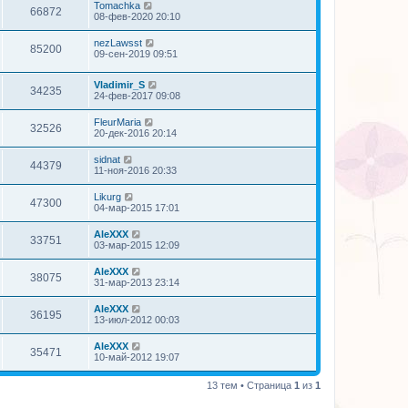
Tomachka
66872
08-фев-2020 20:10
nezLawsst
85200
09-сен-2019 09:51
Vladimir_S
34235
24-фев-2017 09:08
FleurMaria
32526
20-дек-2016 20:14
sidnat
44379
11-ноя-2016 20:33
Likurg
47300
04-мар-2015 17:01
AleXXX
33751
03-мар-2015 12:09
AleXXX
38075
31-мар-2013 23:14
AleXXX
36195
13-июл-2012 00:03
AleXXX
35471
10-май-2012 19:07
13 тем • Страница
1
из
1