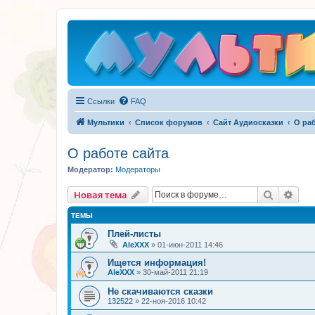
Ссылки
FAQ
Мультики
Список форумов
Сайт Аудиосказки
О раб
О работе сайта
Модератор:
Модераторы
Поиск
Рас
Новая тема
ТЕМЫ
Плей-листы
AleXXX
»
01-июн-2011 14:46
Ищется информация!
AleXXX
»
30-май-2011 21:19
Не скачиваются сказки
132522
»
22-ноя-2016 10:42