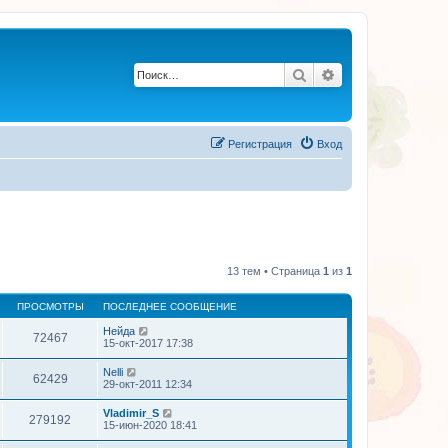
Поиск
Расширенный по
Регистрация
Вход
13 тем • Страница
1
из
1
ПРОСМОТРЫ
ПОСЛЕДНЕЕ СООБЩЕНИЕ
Нейда
72467
15-окт-2017 17:38
Nelli
62429
29-окт-2011 12:34
Vladimir_S
279192
15-июн-2020 18:41