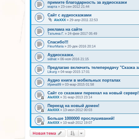
примите благодарность за аудиосказки
марта
»
23-сен-2012 21:44
Сайт с аудиосказками
AleXXX
»
29-апр-2011 22:53
реклама на сайте
Татьяна Г.
»
24-фев-2017 05:49
Спасибо!!!
FleurMaria
»
20-дек-2016 20:14
Аудиосказки.
sidnat
»
06-ноя-2016 21:15
Предлагаю включить телепередачу "Сказка з
Likurg
»
04-мар-2015 17:01
Аудио книги в мобильных порталах
Ирина99
»
03-мар-2015 01:58
Сайт со сказками переехал на новый сервер!
AleXXX
»
31-мар-2013 23:14
Переезд на новый домен!
AleXXX
»
13-июл-2012 00:03
Больше 1000000 прослушиваний!
AleXXX
»
10-май-2012 19:07
Новая тема