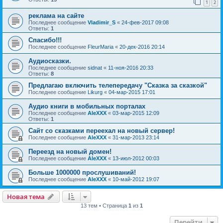
1
2
реклама на сайте
Последнее сообщение
Vladimir_S
«
24-фев-2017 09:08
Ответы:
1
Спасибо!!!
Последнее сообщение
FleurMaria
«
20-дек-2016 20:14
Аудиосказки.
Последнее сообщение
sidnat
«
11-ноя-2016 20:33
Ответы:
8
Предлагаю включить телепередачу "Сказка за сказкой"
Последнее сообщение
Likurg
«
04-мар-2015 17:01
Аудио книги в мобильных порталах
Последнее сообщение
AleXXX
«
03-мар-2015 12:09
Ответы:
1
Сайт со сказками переехал на новый сервер!
Последнее сообщение
AleXXX
«
31-мар-2013 23:14
Переезд на новый домен!
Последнее сообщение
AleXXX
«
13-июл-2012 00:03
Больше 1000000 прослушиваний!
Последнее сообщение
AleXXX
«
10-май-2012 19:07
Новая тема
13 тем • Страница
1
из
1
Перейти