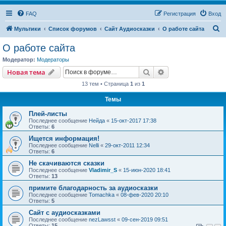
FAQ
Регистрация
Вход
П
Мультики
Список форумов
Сайт Аудиосказки
О работе сайта
о
О работе сайта
и
Модератор:
Модераторы
с
Поиск
Расширенный пои
Новая тема
к
13 тем • Страница
1
из
1
Темы
Плей-листы
Последнее сообщение
Нейда
«
15-окт-2017 17:38
Ответы:
6
Ищется информация!
Последнее сообщение
Nelli
«
29-окт-2011 12:34
Ответы:
6
Не скачиваются сказки
Последнее сообщение
Vladimir_S
«
15-июн-2020 18:41
Ответы:
13
примите благодарность за аудиосказки
Последнее сообщение
Tomachka
«
08-фев-2020 20:10
Ответы:
5
Сайт с аудиосказками
Последнее сообщение
nezLawsst
«
09-сен-2019 09:51
Ответы:
15