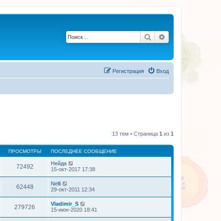
Поиск
Расширенный по
Регистрация
Вход
13 тем • Страница
1
из
1
ПРОСМОТРЫ
ПОСЛЕДНЕЕ СООБЩЕНИЕ
Нейда
72492
15-окт-2017 17:38
Nelli
62448
29-окт-2011 12:34
Vladimir_S
279726
15-июн-2020 18:41