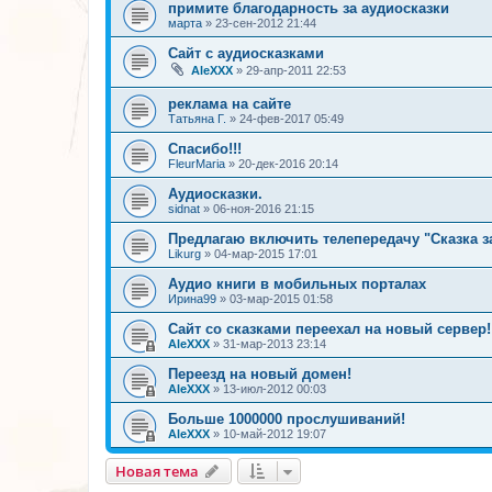
примите благодарность за аудиосказки
марта
»
23-сен-2012 21:44
Сайт с аудиосказками
AleXXX
»
29-апр-2011 22:53
реклама на сайте
Татьяна Г.
»
24-фев-2017 05:49
Спасибо!!!
FleurMaria
»
20-дек-2016 20:14
Аудиосказки.
sidnat
»
06-ноя-2016 21:15
Предлагаю включить телепередачу "Сказка з
Likurg
»
04-мар-2015 17:01
Аудио книги в мобильных порталах
Ирина99
»
03-мар-2015 01:58
Сайт со сказками переехал на новый сервер!
AleXXX
»
31-мар-2013 23:14
Переезд на новый домен!
AleXXX
»
13-июл-2012 00:03
Больше 1000000 прослушиваний!
AleXXX
»
10-май-2012 19:07
Новая тема