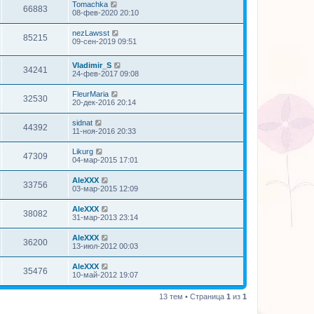
Tomachka
66883
08-фев-2020 20:10
nezLawsst
85215
09-сен-2019 09:51
Vladimir_S
34241
24-фев-2017 09:08
FleurMaria
32530
20-дек-2016 20:14
sidnat
44392
11-ноя-2016 20:33
Likurg
47309
04-мар-2015 17:01
AleXXX
33756
03-мар-2015 12:09
AleXXX
38082
31-мар-2013 23:14
AleXXX
36200
13-июл-2012 00:03
AleXXX
35476
10-май-2012 19:07
13 тем • Страница
1
из
1