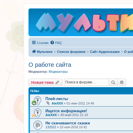
Ссылки
FAQ
Мультики
Список форумов
Сайт Аудиосказки
О раб
О работе сайта
Модератор:
Модераторы
Поиск
Рас
Новая тема
ТЕМЫ
Плей-листы
AleXXX
»
01-июн-2011 14:46
Ищется информация!
AleXXX
»
30-май-2011 21:19
Не скачиваются сказки
132522
»
22-ноя-2016 10:42