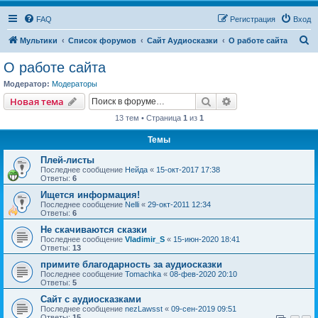
FAQ
Регистрация
Вход
П
Мультики
Список форумов
Сайт Аудиосказки
О работе сайта
о
О работе сайта
и
Модератор:
Модераторы
с
Поиск
Расширенный пои
Новая тема
к
13 тем • Страница
1
из
1
Темы
Плей-листы
Последнее сообщение
Нейда
«
15-окт-2017 17:38
Ответы:
6
Ищется информация!
Последнее сообщение
Nelli
«
29-окт-2011 12:34
Ответы:
6
Не скачиваются сказки
Последнее сообщение
Vladimir_S
«
15-июн-2020 18:41
Ответы:
13
примите благодарность за аудиосказки
Последнее сообщение
Tomachka
«
08-фев-2020 20:10
Ответы:
5
Сайт с аудиосказками
Последнее сообщение
nezLawsst
«
09-сен-2019 09:51
Ответы:
15