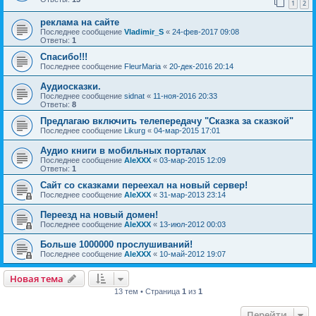
1
2
реклама на сайте
Последнее сообщение
Vladimir_S
«
24-фев-2017 09:08
Ответы:
1
Спасибо!!!
Последнее сообщение
FleurMaria
«
20-дек-2016 20:14
Аудиосказки.
Последнее сообщение
sidnat
«
11-ноя-2016 20:33
Ответы:
8
Предлагаю включить телепередачу "Сказка за сказкой"
Последнее сообщение
Likurg
«
04-мар-2015 17:01
Аудио книги в мобильных порталах
Последнее сообщение
AleXXX
«
03-мар-2015 12:09
Ответы:
1
Сайт со сказками переехал на новый сервер!
Последнее сообщение
AleXXX
«
31-мар-2013 23:14
Переезд на новый домен!
Последнее сообщение
AleXXX
«
13-июл-2012 00:03
Больше 1000000 прослушиваний!
Последнее сообщение
AleXXX
«
10-май-2012 19:07
Новая тема
13 тем • Страница
1
из
1
Перейти