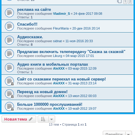
1
2
реклама на сайте
Последнее сообщение
Vladimir_S
«
24-фев-2017 09:08
Ответы:
1
Спасибо!!!
Последнее сообщение
FleurMaria
«
20-дек-2016 20:14
Аудиосказки.
Последнее сообщение
sidnat
«
11-ноя-2016 20:33
Ответы:
8
Предлагаю включить телепередачу "Сказка за сказкой"
Последнее сообщение
Likurg
«
04-мар-2015 17:01
Аудио книги в мобильных порталах
Последнее сообщение
AleXXX
«
03-мар-2015 12:09
Ответы:
1
Сайт со сказками переехал на новый сервер!
Последнее сообщение
AleXXX
«
31-мар-2013 23:14
Переезд на новый домен!
Последнее сообщение
AleXXX
«
13-июл-2012 00:03
Больше 1000000 прослушиваний!
Последнее сообщение
AleXXX
«
10-май-2012 19:07
Новая тема
13 тем • Страница
1
из
1
Перейти