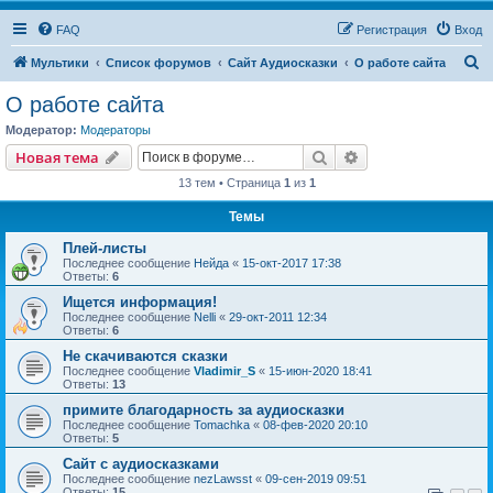
FAQ
Регистрация
Вход
П
Мультики
Список форумов
Сайт Аудиосказки
О работе сайта
о
О работе сайта
и
Модератор:
Модераторы
с
Поиск
Расширенный пои
Новая тема
к
13 тем • Страница
1
из
1
Темы
Плей-листы
Последнее сообщение
Нейда
«
15-окт-2017 17:38
Ответы:
6
Ищется информация!
Последнее сообщение
Nelli
«
29-окт-2011 12:34
Ответы:
6
Не скачиваются сказки
Последнее сообщение
Vladimir_S
«
15-июн-2020 18:41
Ответы:
13
примите благодарность за аудиосказки
Последнее сообщение
Tomachka
«
08-фев-2020 20:10
Ответы:
5
Сайт с аудиосказками
Последнее сообщение
nezLawsst
«
09-сен-2019 09:51
Ответы:
15