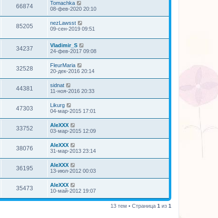
Tomachka
66874
08-фев-2020 20:10
nezLawsst
85205
09-сен-2019 09:51
Vladimir_S
34237
24-фев-2017 09:08
FleurMaria
32528
20-дек-2016 20:14
sidnat
44381
11-ноя-2016 20:33
Likurg
47303
04-мар-2015 17:01
AleXXX
33752
03-мар-2015 12:09
AleXXX
38076
31-мар-2013 23:14
AleXXX
36195
13-июл-2012 00:03
AleXXX
35473
10-май-2012 19:07
13 тем • Страница
1
из
1