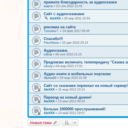
примите благодарность за аудиосказки
марта
»
23-сен-2012 21:44
Сайт с аудиосказками
AleXXX
»
29-апр-2011 22:53
реклама на сайте
Татьяна Г.
»
24-фев-2017 05:49
Спасибо!!!
FleurMaria
»
20-дек-2016 20:14
Аудиосказки.
sidnat
»
06-ноя-2016 21:15
Предлагаю включить телепередачу "Сказка з
Likurg
»
04-мар-2015 17:01
Аудио книги в мобильных порталах
Ирина99
»
03-мар-2015 01:58
Сайт со сказками переехал на новый сервер!
AleXXX
»
31-мар-2013 23:14
Переезд на новый домен!
AleXXX
»
13-июл-2012 00:03
Больше 1000000 прослушиваний!
AleXXX
»
10-май-2012 19:07
Новая тема