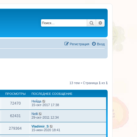
Поиск
Расширенный по
Регистрация
Вход
13 тем • Страница
1
из
1
ПРОСМОТРЫ
ПОСЛЕДНЕЕ СООБЩЕНИЕ
Нейда
72470
15-окт-2017 17:38
Nelli
62431
29-окт-2011 12:34
Vladimir_S
279364
15-июн-2020 18:41