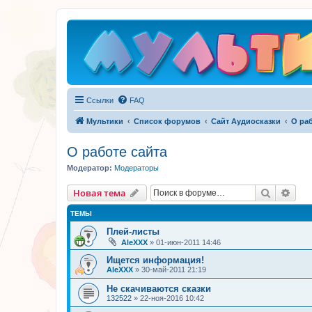
Ссылки
FAQ
Мультики
Список форумов
Сайт Аудиосказки
О раб
О работе сайта
Модератор:
Модераторы
Поиск
Рас
Новая тема
ТЕМЫ
Плей-листы
AleXXX
»
01-июн-2011 14:46
Ищется информация!
AleXXX
»
30-май-2011 21:19
Не скачиваются сказки
132522
»
22-ноя-2016 10:42