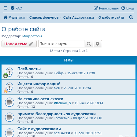
FAQ
Регистрация
Вход
П
Мультики
Список форумов
Сайт Аудиосказки
О работе сайта
о
О работе сайта
и
Модератор:
Модераторы
с
Поиск
Расширенный пои
Новая тема
к
13 тем • Страница
1
из
1
Темы
Плей-листы
Последнее сообщение
Нейда
«
15-окт-2017 17:38
Ответы:
6
Ищется информация!
Последнее сообщение
Nelli
«
29-окт-2011 12:34
Ответы:
6
Не скачиваются сказки
Последнее сообщение
Vladimir_S
«
15-июн-2020 18:41
Ответы:
13
примите благодарность за аудиосказки
Последнее сообщение
Tomachka
«
08-фев-2020 20:10
Ответы:
5
Сайт с аудиосказками
Последнее сообщение
nezLawsst
«
09-сен-2019 09:51
Ответы:
15