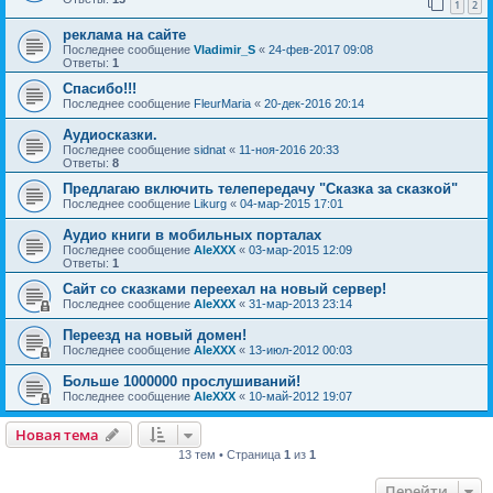
1
2
реклама на сайте
Последнее сообщение
Vladimir_S
«
24-фев-2017 09:08
Ответы:
1
Спасибо!!!
Последнее сообщение
FleurMaria
«
20-дек-2016 20:14
Аудиосказки.
Последнее сообщение
sidnat
«
11-ноя-2016 20:33
Ответы:
8
Предлагаю включить телепередачу "Сказка за сказкой"
Последнее сообщение
Likurg
«
04-мар-2015 17:01
Аудио книги в мобильных порталах
Последнее сообщение
AleXXX
«
03-мар-2015 12:09
Ответы:
1
Сайт со сказками переехал на новый сервер!
Последнее сообщение
AleXXX
«
31-мар-2013 23:14
Переезд на новый домен!
Последнее сообщение
AleXXX
«
13-июл-2012 00:03
Больше 1000000 прослушиваний!
Последнее сообщение
AleXXX
«
10-май-2012 19:07
Новая тема
13 тем • Страница
1
из
1
Перейти