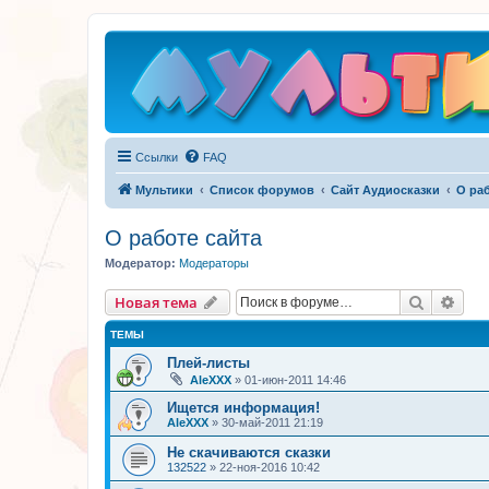
Ссылки
FAQ
Мультики
Список форумов
Сайт Аудиосказки
О раб
О работе сайта
Модератор:
Модераторы
Поиск
Рас
Новая тема
ТЕМЫ
Плей-листы
AleXXX
»
01-июн-2011 14:46
Ищется информация!
AleXXX
»
30-май-2011 21:19
Не скачиваются сказки
132522
»
22-ноя-2016 10:42