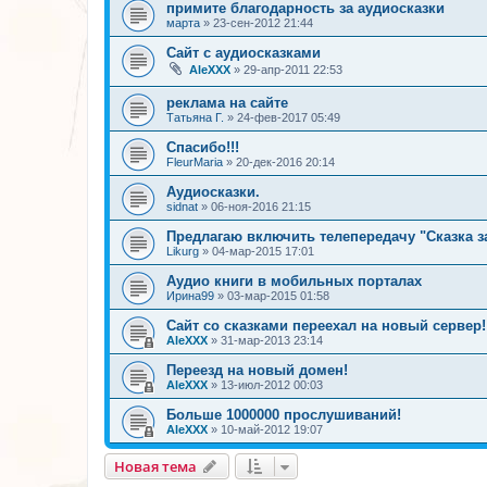
примите благодарность за аудиосказки
марта
»
23-сен-2012 21:44
Сайт с аудиосказками
AleXXX
»
29-апр-2011 22:53
реклама на сайте
Татьяна Г.
»
24-фев-2017 05:49
Спасибо!!!
FleurMaria
»
20-дек-2016 20:14
Аудиосказки.
sidnat
»
06-ноя-2016 21:15
Предлагаю включить телепередачу "Сказка з
Likurg
»
04-мар-2015 17:01
Аудио книги в мобильных порталах
Ирина99
»
03-мар-2015 01:58
Сайт со сказками переехал на новый сервер!
AleXXX
»
31-мар-2013 23:14
Переезд на новый домен!
AleXXX
»
13-июл-2012 00:03
Больше 1000000 прослушиваний!
AleXXX
»
10-май-2012 19:07
Новая тема