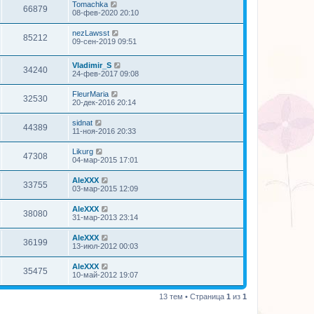
Tomachka
66879
08-фев-2020 20:10
nezLawsst
85212
09-сен-2019 09:51
Vladimir_S
34240
24-фев-2017 09:08
FleurMaria
32530
20-дек-2016 20:14
sidnat
44389
11-ноя-2016 20:33
Likurg
47308
04-мар-2015 17:01
AleXXX
33755
03-мар-2015 12:09
AleXXX
38080
31-мар-2013 23:14
AleXXX
36199
13-июл-2012 00:03
AleXXX
35475
10-май-2012 19:07
13 тем • Страница
1
из
1