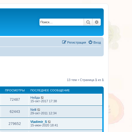
Поиск
Расширенный по
Регистрация
Вход
13 тем • Страница
1
из
1
ПРОСМОТРЫ
ПОСЛЕДНЕЕ СООБЩЕНИЕ
Нейда
72487
15-окт-2017 17:38
Nelli
62443
29-окт-2011 12:34
Vladimir_S
279652
15-июн-2020 18:41