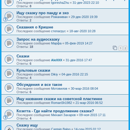
Последнее сообщение
IgoreshaZhu
«
31-дек-2023 22:10
Ответы:
8
Ищу сказку про панду и эхо
Последнее сообщение
Романиван
«
29-дек-2020 19:39
Ответы:
2
Сказания о Кришне
Последнее сообщение
степагрус
«
18-авг-2020 10:28
Запрос на аудиосказку
Последнее сообщение
Марфа
«
05-фев-2019 14:27
Ответы:
18
1
2
Сказки
Последнее сообщение
AleXXX
«
31-дек-2016 17:47
Ответы:
6
Культовые сказки
Последнее сообщение
Dikiy
«
04-дек-2016 22:15
Ответы:
4
Обсуждения и все такое
Последнее сообщение
Мотовилов
«
30-мар-2016 08:04
Ответы:
6
Ищу название сказки на советской пластинке
Последнее сообщение
RomanSh1982
«
21-мар-2016 06:52
Козетта - Где найти продолжение сказки?
Последнее сообщение
Михаил Захаров
«
09-ноя-2015 17:11
Ответы:
4
Сказку ищу
Последнее сообщение
Captain Baloo
«
14-сен-2015 01:12