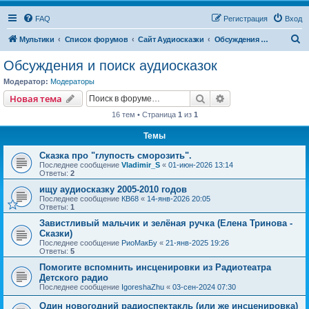
FAQ
Регистрация
Вход
П
Мультики
Список форумов
Сайт Аудиосказки
Обсуждения и поиск аудиосказок
о
Обсуждения и поиск аудиосказок
и
Модератор:
Модераторы
с
Поиск
Расширенный пои
Новая тема
к
16 тем • Страница
1
из
1
Темы
Сказка про "глупость сморозить".
Последнее сообщение
Vladimir_S
«
01-июн-2026 13:14
Ответы:
2
ищу аудиосказку 2005-2010 годов
Последнее сообщение
КВ68
«
14-янв-2026 20:05
Ответы:
1
Завистливый мальчик и зелёная ручка (Елена Тринова -
Сказки)
Последнее сообщение
РиоМакБу
«
21-янв-2025 19:26
Ответы:
5
Помогите вспомнить инсценировки из Радиотеатра
Детского радио
Последнее сообщение
IgoreshaZhu
«
03-сен-2024 07:30
Один новогодний радиоспектакль (или же инсценировка)