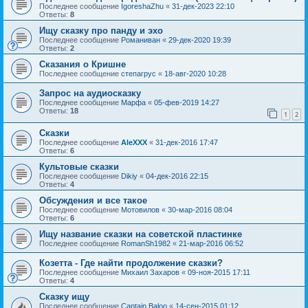
Последнее сообщение
IgoreshaZhu
«
31-дек-2023 22:10
Ответы:
8
Ищу сказку про панду и эхо
Последнее сообщение
Романиван
«
29-дек-2020 19:39
Ответы:
2
Сказания о Кришне
Последнее сообщение
степагрус
«
18-авг-2020 10:28
Запрос на аудиосказку
Последнее сообщение
Марфа
«
05-фев-2019 14:27
Ответы:
18
1
2
Сказки
Последнее сообщение
AleXXX
«
31-дек-2016 17:47
Ответы:
6
Культовые сказки
Последнее сообщение
Dikiy
«
04-дек-2016 22:15
Ответы:
4
Обсуждения и все такое
Последнее сообщение
Мотовилов
«
30-мар-2016 08:04
Ответы:
6
Ищу название сказки на советской пластинке
Последнее сообщение
RomanSh1982
«
21-мар-2016 06:52
Козетта - Где найти продолжение сказки?
Последнее сообщение
Михаил Захаров
«
09-ноя-2015 17:11
Ответы:
4
Сказку ищу
Последнее сообщение
Captain Baloo
«
14-сен-2015 01:12