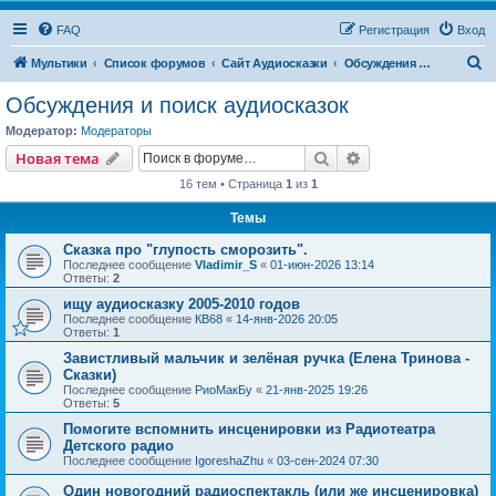
FAQ
Регистрация
Вход
П
Мультики
Список форумов
Сайт Аудиосказки
Обсуждения и поиск аудиосказок
о
Обсуждения и поиск аудиосказок
и
Модератор:
Модераторы
с
Поиск
Расширенный пои
Новая тема
к
16 тем • Страница
1
из
1
Темы
Сказка про "глупость сморозить".
Последнее сообщение
Vladimir_S
«
01-июн-2026 13:14
Ответы:
2
ищу аудиосказку 2005-2010 годов
Последнее сообщение
КВ68
«
14-янв-2026 20:05
Ответы:
1
Завистливый мальчик и зелёная ручка (Елена Тринова -
Сказки)
Последнее сообщение
РиоМакБу
«
21-янв-2025 19:26
Ответы:
5
Помогите вспомнить инсценировки из Радиотеатра
Детского радио
Последнее сообщение
IgoreshaZhu
«
03-сен-2024 07:30
Один новогодний радиоспектакль (или же инсценировка)