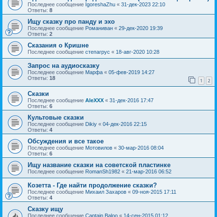
Последнее сообщение
IgoreshaZhu
«
31-дек-2023 22:10
Ответы:
8
Ищу сказку про панду и эхо
Последнее сообщение
Романиван
«
29-дек-2020 19:39
Ответы:
2
Сказания о Кришне
Последнее сообщение
степагрус
«
18-авг-2020 10:28
Запрос на аудиосказку
Последнее сообщение
Марфа
«
05-фев-2019 14:27
Ответы:
18
1
2
Сказки
Последнее сообщение
AleXXX
«
31-дек-2016 17:47
Ответы:
6
Культовые сказки
Последнее сообщение
Dikiy
«
04-дек-2016 22:15
Ответы:
4
Обсуждения и все такое
Последнее сообщение
Мотовилов
«
30-мар-2016 08:04
Ответы:
6
Ищу название сказки на советской пластинке
Последнее сообщение
RomanSh1982
«
21-мар-2016 06:52
Козетта - Где найти продолжение сказки?
Последнее сообщение
Михаил Захаров
«
09-ноя-2015 17:11
Ответы:
4
Сказку ищу
Последнее сообщение
Captain Baloo
«
14-сен-2015 01:12