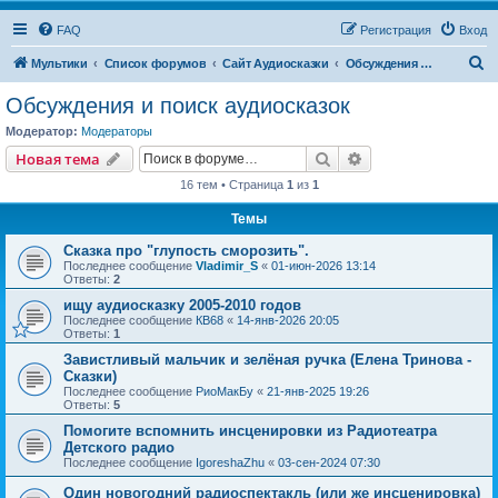
FAQ
Регистрация
Вход
П
Мультики
Список форумов
Сайт Аудиосказки
Обсуждения и поиск аудиосказок
о
Обсуждения и поиск аудиосказок
и
Модератор:
Модераторы
с
Поиск
Расширенный пои
Новая тема
к
16 тем • Страница
1
из
1
Темы
Сказка про "глупость сморозить".
Последнее сообщение
Vladimir_S
«
01-июн-2026 13:14
Ответы:
2
ищу аудиосказку 2005-2010 годов
Последнее сообщение
КВ68
«
14-янв-2026 20:05
Ответы:
1
Завистливый мальчик и зелёная ручка (Елена Тринова -
Сказки)
Последнее сообщение
РиоМакБу
«
21-янв-2025 19:26
Ответы:
5
Помогите вспомнить инсценировки из Радиотеатра
Детского радио
Последнее сообщение
IgoreshaZhu
«
03-сен-2024 07:30
Один новогодний радиоспектакль (или же инсценировка)