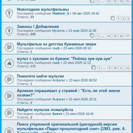
1
12
13
14
15
…
Новогодние мультфильмы
Последнее сообщение
Vladimir_S
«
08-авг-2025 16:42
Ответы:
33
1
2
3
Замены / Добавления
Последнее сообщение
Мультль
«
21-мар-2024 11:39
Ответы:
243
1
14
15
16
17
…
Мультфильм из детства бумажные звери
Последнее сообщение
граф
«
23-июл-2026 09:10
Ответы:
1
мульт с куклами из бумаги: "Пчёлка зум-зум-зум"
Последнее сообщение
граф
«
22-июл-2026 11:12
Ответы:
172
1
9
10
11
12
…
Помогите найти мультик
Последнее сообщение
Асфальт
«
22-июл-2026 06:52
Ответы:
1
Арлекин спрашивает у стражей : "Есть ли этой земли
хозяин?"
Последнее сообщение
Асфальт
«
21-июл-2026 20:11
Ответы:
2
Найдите мультик пожалуйста
Последнее сообщение
Аквэч
«
21-июл-2026 16:44
Ответы:
2
Поиск утерянной оригинальной (цензурной) версии
мультфильма «Падал прошлогодний снег» (1983, реж. А.