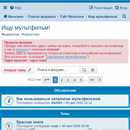
FAQ
Регистрация
Вход
П
Мультики
Список форумов
Сайт Мультики
Ищу мультфильм!
о
Ищу мультфильм!
и
Модератор:
Модераторы
с
Правила форума
к
Прежде чем написать здесь заявку на поиск, попробуйте поискать мультфильм
у нас в
каталоге
с помощью
поиска
!
Заявки ЗДЕСЬ принимаются только на советские и российские мультфильмы!
Все остальные - в разделе "
Зарубежные мультфильмы
"!
Один мультик - одна тема!
Поиск
Расширенный пои
Новая тема
Страница
1
из
91
1
2
3
4
5
91
След.
4513 тем
…
Объявления
Как пользоваться каталогом мультфильмов
Последнее сообщение
AleXXX
«
09-дек-2010 15:12
Темы
Красная книга
Последнее сообщение
граф
«
30-июл-2026 20:30
Ответы:
222