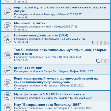
Ответы:
2
ищу старый мультфильм по китайской сказке о зверях и
Засухе
Последнее сообщение
Рикитару
«
06-мар-2026 14:37
Ответы:
6
Мышонок Терентий
Последнее сообщение
Никки
«
01-мар-2026 07:31
Ответы:
1
Приключения Дюймовочки (1994)
Последнее сообщение
IgoreshaZhu
«
28-фев-2026 07:51
Ответы:
31
1
2
3
Топ 5 наиболее разыскиваемых мультфильмов, которых
нету в сети
Последнее сообщение
Дэн567ди
«
18-фев-2026 14:35
Ответы:
23
1
2
КРИК О ПОМОЩИ
Последнее сообщение
СыщикЛостМедии
«
11-фев-2026 14:27
Короткометражный мульт с французской песней на
канале бибигон/культура/карусель
Последнее сообщение
Металлист
«
05-фев-2026 18:01
Ответы:
1
Мультфильмы от STUDIO B и Рейн Раамата!
Последнее сообщение
СыщикЛостМедии
«
31-янв-2026 21:04
Ищу "Возвращение кота Леопольда 1993"
Последнее сообщение
СыщикЛостМедии
«
31-янв-2026 19:55