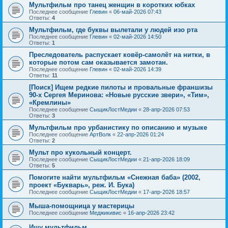
Мультфильм про танец женщин в коротких юбках
Последнее сообщение
Глевин
«
06-май-2026 07:43
Ответы:
4
Мультфильм, где буквы вылетали у людей изо рта
Последнее сообщение
Глевин
«
02-май-2026 14:50
Ответы:
1
Преследователь распускает ковёр-самолёт на нитки, в
которые потом сам оказывается замотан.
Последнее сообщение
Глевин
«
02-май-2026 14:39
Ответы:
11
[Поиск] Ищем редкие пилоты и провальные франшизы
90-х Сергея Меринова: «Новые русские звери», «Тим»,
«Кремлины»
Последнее сообщение
СыщикЛостМедии
«
28-апр-2026 07:53
Ответы:
3
Мультфильм про урбанистику по описанию и музыке
Последнее сообщение
АртВолк
«
22-апр-2026 01:24
Ответы:
2
Мульт про кукольный концерт.
Последнее сообщение
СыщикЛостМедии
«
21-апр-2026 18:09
Ответы:
5
Помогите найти мультфильм «Снежная баба» (2002,
проект «Букварь», реж. И. Бука)
Последнее сообщение
СыщикЛостМедии
«
17-апр-2026 18:57
Мыша-помощница у мастерицы
Последнее сообщение
Меджикивис
«
16-апр-2026 23:42
Ищу мультфильм