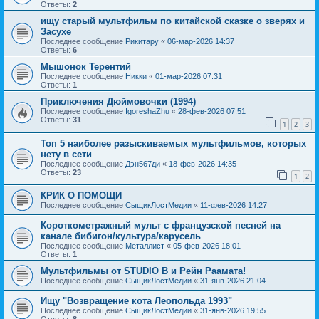
Ответы:
2
ищу старый мультфильм по китайской сказке о зверях и
Засухе
Последнее сообщение
Рикитару
«
06-мар-2026 14:37
Ответы:
6
Мышонок Терентий
Последнее сообщение
Никки
«
01-мар-2026 07:31
Ответы:
1
Приключения Дюймовочки (1994)
Последнее сообщение
IgoreshaZhu
«
28-фев-2026 07:51
Ответы:
31
1
2
3
Топ 5 наиболее разыскиваемых мультфильмов, которых
нету в сети
Последнее сообщение
Дэн567ди
«
18-фев-2026 14:35
Ответы:
23
1
2
КРИК О ПОМОЩИ
Последнее сообщение
СыщикЛостМедии
«
11-фев-2026 14:27
Короткометражный мульт с французской песней на
канале бибигон/культура/карусель
Последнее сообщение
Металлист
«
05-фев-2026 18:01
Ответы:
1
Мультфильмы от STUDIO B и Рейн Раамата!
Последнее сообщение
СыщикЛостМедии
«
31-янв-2026 21:04
Ищу "Возвращение кота Леопольда 1993"
Последнее сообщение
СыщикЛостМедии
«
31-янв-2026 19:55