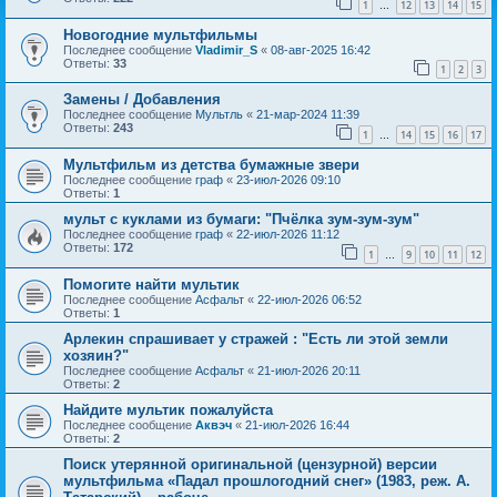
1
12
13
14
15
…
Новогодние мультфильмы
Последнее сообщение
Vladimir_S
«
08-авг-2025 16:42
Ответы:
33
1
2
3
Замены / Добавления
Последнее сообщение
Мультль
«
21-мар-2024 11:39
Ответы:
243
1
14
15
16
17
…
Мультфильм из детства бумажные звери
Последнее сообщение
граф
«
23-июл-2026 09:10
Ответы:
1
мульт с куклами из бумаги: "Пчёлка зум-зум-зум"
Последнее сообщение
граф
«
22-июл-2026 11:12
Ответы:
172
1
9
10
11
12
…
Помогите найти мультик
Последнее сообщение
Асфальт
«
22-июл-2026 06:52
Ответы:
1
Арлекин спрашивает у стражей : "Есть ли этой земли
хозяин?"
Последнее сообщение
Асфальт
«
21-июл-2026 20:11
Ответы:
2
Найдите мультик пожалуйста
Последнее сообщение
Аквэч
«
21-июл-2026 16:44
Ответы:
2
Поиск утерянной оригинальной (цензурной) версии
мультфильма «Падал прошлогодний снег» (1983, реж. А.