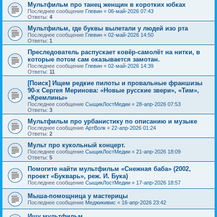
Мультфильм про танец женщин в коротких юбках
Последнее сообщение
Глевин
«
06-май-2026 07:43
Ответы:
4
Мультфильм, где буквы вылетали у людей изо рта
Последнее сообщение
Глевин
«
02-май-2026 14:50
Ответы:
1
Преследователь распускает ковёр-самолёт на нитки, в
которые потом сам оказывается замотан.
Последнее сообщение
Глевин
«
02-май-2026 14:39
Ответы:
11
[Поиск] Ищем редкие пилоты и провальные франшизы
90-х Сергея Меринова: «Новые русские звери», «Тим»,
«Кремлины»
Последнее сообщение
СыщикЛостМедии
«
28-апр-2026 07:53
Ответы:
3
Мультфильм про урбанистику по описанию и музыке
Последнее сообщение
АртВолк
«
22-апр-2026 01:24
Ответы:
2
Мульт про кукольный концерт.
Последнее сообщение
СыщикЛостМедии
«
21-апр-2026 18:09
Ответы:
5
Помогите найти мультфильм «Снежная баба» (2002,
проект «Букварь», реж. И. Бука)
Последнее сообщение
СыщикЛостМедии
«
17-апр-2026 18:57
Мыша-помощница у мастерицы
Последнее сообщение
Меджикивис
«
16-апр-2026 23:42
Ищу мультфильм