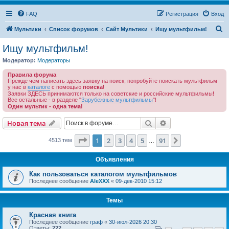
FAQ
Регистрация
Вход
П
Мультики
Список форумов
Сайт Мультики
Ищу мультфильм!
о
Ищу мультфильм!
и
Модератор:
Модераторы
с
Правила форума
к
Прежде чем написать здесь заявку на поиск, попробуйте поискать мультфильм
у нас в
каталоге
с помощью
поиска
!
Заявки ЗДЕСЬ принимаются только на советские и российские мультфильмы!
Все остальные - в разделе "
Зарубежные мультфильмы
"!
Один мультик - одна тема!
Поиск
Расширенный пои
Новая тема
Страница
1
из
91
1
2
3
4
5
91
След.
4513 тем
…
Объявления
Как пользоваться каталогом мультфильмов
Последнее сообщение
AleXXX
«
09-дек-2010 15:12
Темы
Красная книга
Последнее сообщение
граф
«
30-июл-2026 20:30
Ответы:
222