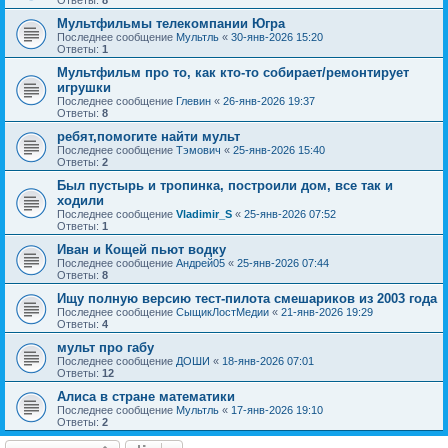
Ответы:
8
Мультфильмы телекомпании Югра
Последнее сообщение
Мультль
«
30-янв-2026 15:20
Ответы:
1
Мультфильм про то, как кто-то собирает/ремонтирует
игрушки
Последнее сообщение
Глевин
«
26-янв-2026 19:37
Ответы:
8
ребят,помогите найти мульт
Последнее сообщение
Тэмович
«
25-янв-2026 15:40
Ответы:
2
Был пустырь и тропинка, построили дом, все так и
ходили
Последнее сообщение
Vladimir_S
«
25-янв-2026 07:52
Ответы:
1
Иван и Кощей пьют водку
Последнее сообщение
Андрей05
«
25-янв-2026 07:44
Ответы:
8
Ищу полную версию тест-пилота смешариков из 2003 года
Последнее сообщение
СыщикЛостМедии
«
21-янв-2026 19:29
Ответы:
4
мульт про габу
Последнее сообщение
ДОШИ
«
18-янв-2026 07:01
Ответы:
12
Алиса в стране математики
Последнее сообщение
Мультль
«
17-янв-2026 19:10
Ответы:
2