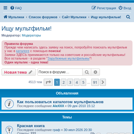
FAQ
Регистрация
Вход
П
Мультики
Список форумов
Сайт Мультики
Ищу мультфильм!
о
Ищу мультфильм!
и
Модератор:
Модераторы
с
Правила форума
к
Прежде чем написать здесь заявку на поиск, попробуйте поискать мультфильм
у нас в
каталоге
с помощью
поиска
!
Заявки ЗДЕСЬ принимаются только на советские и российские мультфильмы!
Все остальные - в разделе "
Зарубежные мультфильмы
"!
Один мультик - одна тема!
Поиск
Расширенный пои
Новая тема
Страница
1
из
91
1
2
3
4
5
91
След.
4513 тем
…
Объявления
Как пользоваться каталогом мультфильмов
Последнее сообщение
AleXXX
«
09-дек-2010 15:12
Темы
Красная книга
Последнее сообщение
граф
«
30-июл-2026 20:30
Ответы:
222