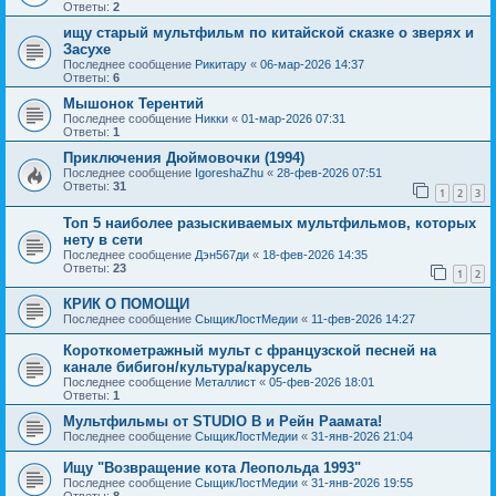
Ответы:
2
ищу старый мультфильм по китайской сказке о зверях и
Засухе
Последнее сообщение
Рикитару
«
06-мар-2026 14:37
Ответы:
6
Мышонок Терентий
Последнее сообщение
Никки
«
01-мар-2026 07:31
Ответы:
1
Приключения Дюймовочки (1994)
Последнее сообщение
IgoreshaZhu
«
28-фев-2026 07:51
Ответы:
31
1
2
3
Топ 5 наиболее разыскиваемых мультфильмов, которых
нету в сети
Последнее сообщение
Дэн567ди
«
18-фев-2026 14:35
Ответы:
23
1
2
КРИК О ПОМОЩИ
Последнее сообщение
СыщикЛостМедии
«
11-фев-2026 14:27
Короткометражный мульт с французской песней на
канале бибигон/культура/карусель
Последнее сообщение
Металлист
«
05-фев-2026 18:01
Ответы:
1
Мультфильмы от STUDIO B и Рейн Раамата!
Последнее сообщение
СыщикЛостМедии
«
31-янв-2026 21:04
Ищу "Возвращение кота Леопольда 1993"
Последнее сообщение
СыщикЛостМедии
«
31-янв-2026 19:55