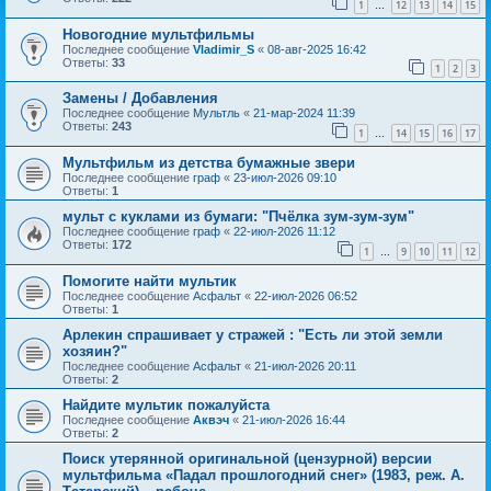
1
12
13
14
15
…
Новогодние мультфильмы
Последнее сообщение
Vladimir_S
«
08-авг-2025 16:42
Ответы:
33
1
2
3
Замены / Добавления
Последнее сообщение
Мультль
«
21-мар-2024 11:39
Ответы:
243
1
14
15
16
17
…
Мультфильм из детства бумажные звери
Последнее сообщение
граф
«
23-июл-2026 09:10
Ответы:
1
мульт с куклами из бумаги: "Пчёлка зум-зум-зум"
Последнее сообщение
граф
«
22-июл-2026 11:12
Ответы:
172
1
9
10
11
12
…
Помогите найти мультик
Последнее сообщение
Асфальт
«
22-июл-2026 06:52
Ответы:
1
Арлекин спрашивает у стражей : "Есть ли этой земли
хозяин?"
Последнее сообщение
Асфальт
«
21-июл-2026 20:11
Ответы:
2
Найдите мультик пожалуйста
Последнее сообщение
Аквэч
«
21-июл-2026 16:44
Ответы:
2
Поиск утерянной оригинальной (цензурной) версии
мультфильма «Падал прошлогодний снег» (1983, реж. А.