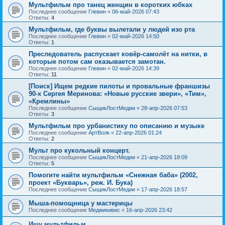
Мультфильм про танец женщин в коротких юбках
Последнее сообщение
Глевин
«
06-май-2026 07:43
Ответы:
4
Мультфильм, где буквы вылетали у людей изо рта
Последнее сообщение
Глевин
«
02-май-2026 14:50
Ответы:
1
Преследователь распускает ковёр-самолёт на нитки, в
которые потом сам оказывается замотан.
Последнее сообщение
Глевин
«
02-май-2026 14:39
Ответы:
11
[Поиск] Ищем редкие пилоты и провальные франшизы
90-х Сергея Меринова: «Новые русские звери», «Тим»,
«Кремлины»
Последнее сообщение
СыщикЛостМедии
«
28-апр-2026 07:53
Ответы:
3
Мультфильм про урбанистику по описанию и музыке
Последнее сообщение
АртВолк
«
22-апр-2026 01:24
Ответы:
2
Мульт про кукольный концерт.
Последнее сообщение
СыщикЛостМедии
«
21-апр-2026 18:09
Ответы:
5
Помогите найти мультфильм «Снежная баба» (2002,
проект «Букварь», реж. И. Бука)
Последнее сообщение
СыщикЛостМедии
«
17-апр-2026 18:57
Мыша-помощница у мастерицы
Последнее сообщение
Меджикивис
«
16-апр-2026 23:42
Ищу мультфильм