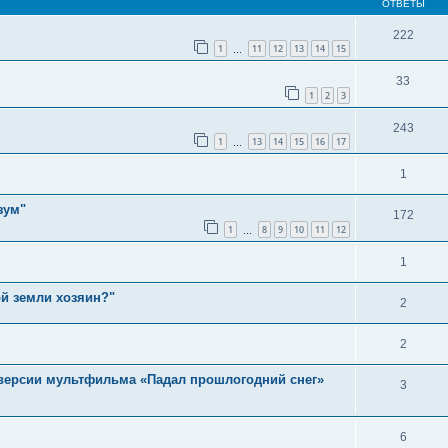
ОТВЕТЫ
222
1
11
12
13
14
15
…
33
1
2
3
243
1
13
14
15
16
17
…
1
зум"
172
1
8
9
10
11
12
…
1
ой земли хозяин?"
2
2
 версии мультфильма «Падал прошлогодний снег»
3
6