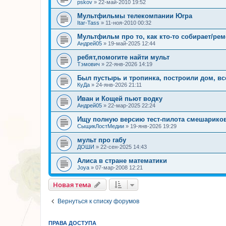
pskov
»
22-май-2010 19:52
Мультфильмы телекомпании Югра
Itar-Tass
»
11-ноя-2010 00:32
Мультфильм про то, как кто-то собирает/ре
Андрей05
»
19-май-2025 12:44
ребят,помогите найти мульт
Тэмович
»
22-янв-2026 14:19
Был пустырь и тропинка, построили дом, вс
КуДа
»
24-янв-2026 21:11
Иван и Кощей пьют водку
Андрей05
»
22-мар-2025 22:24
Ищу полную версию тест-пилота смешариков 
СыщикЛостМедии
»
19-янв-2026 19:29
мульт про габу
ДОШИ
»
22-сен-2025 14:43
Алиса в стране математики
Joya
»
07-мар-2008 12:21
Новая тема
Вернуться к списку форумов
ПРАВА ДОСТУПА