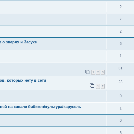
2
7
2
 о зверях и Засухе
6
1
31
1
2
3
в, которых нету в сети
23
1
2
0
ей на канале бибигон/культура/карусель
1
0
8