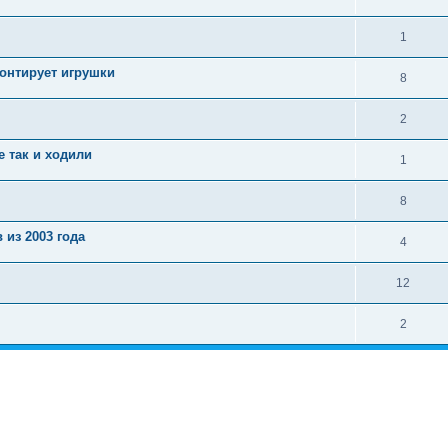
1
монтирует игрушки
8
2
е так и ходили
1
8
из 2003 года
4
12
2