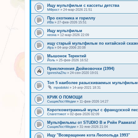
Ищу мультфильм с кассеты детства
МФрост
»
24-мар-2026 21:51
Про охотника и гориллу
ИВа
»
27-фев-2026 15:51
Ищу мультфильм
неона
»
12-мар-2026 22:09
ищу старый мультфильм по китайской сказке
Alya
»
04-апр-2006 20:08
Мышонок Терентий
Йоль
»
25-фев-2026 16:52
Приключения Дюймовочки (1994)
IgoreshaZhu
»
24-сен-2020 19:01
Топ 5 наиболее разыскиваемых мультфильмо
mpodolski
»
14-апр-2021 18:31
КРИК О ПОМОЩИ
СыщикЛостМедии
»
11-фев-2026 14:27
Короткометражный мульт с французской песн
Спагеттикот
»
02-фев-2026 02:09
Мультфильмы от STUDIO B и Рейн Раамата!
СыщикЛостМедии
»
31-янв-2026 21:04
Ищу "Возвращение кота Леопольда 1993"