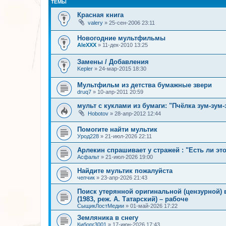
ТЕМЫ
Красная книга
valery
»
25-сен-2006 23:11
Новогодние мультфильмы
AleXXX
»
11-дек-2010 13:25
Замены / Добавления
Kepler
»
24-мар-2015 18:30
Мультфильм из детства бумажные звери
druq7
»
10-апр-2011 20:59
мульт с куклами из бумаги: "Пчёлка зум-зум-
Hobotov
»
28-апр-2012 12:44
Помогите найти мультик
Урод228
»
21-июл-2026 22:11
Арлекин спрашивает у стражей : "Есть ли эт
Асфальт
»
21-июл-2026 19:00
Найдите мультик пожалуйста
чепчик
»
23-апр-2026 21:43
Поиск утерянной оригинальной (цензурной)
(1983, реж. А. Татарский) – рабоче
СыщикЛостМедии
»
01-май-2026 17:22
Земляника в снегу
Киборг3001
»
17-июн-2026 17:43