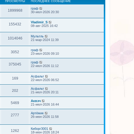
ПРОСМОТРЫ
ПОСЛЕДНЕЕ СООБЩЕНИЕ
граф
1899968
30-июл-2026 20:30
Vladimir_S
155432
08-авг-2025 16:42
Мультль
1014046
21-мар-2024 11:39
граф
3052
23-июл-2026 09:10
граф
375045
22-июл-2026 11:12
Асфальт
169
22-июл-2026 06:52
Асфальт
202
21-июл-2026 20:11
Аквэч
5469
21-июл-2026 16:44
Артёмик
2777
26-июн-2026 11:58
Киборг3001
1262
18-июн-2026 18:24