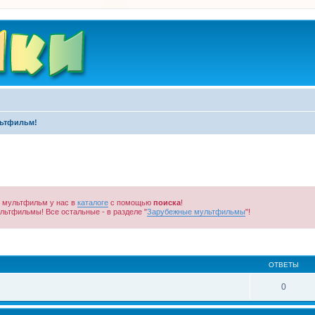
ьтфильм!
ь мультфильм у нас в
каталоге
с помощью
поиска
!
льтфильмы! Все остальные - в разделе "
Зарубежные мультфильмы
"!
ширенный поиск
ОТВЕТЫ
0