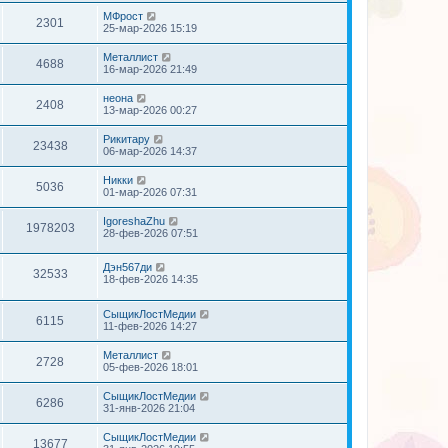
МФрост
2301
25-мар-2026 15:19
Металлист
4688
16-мар-2026 21:49
неона
2408
13-мар-2026 00:27
Рикитару
23438
06-мар-2026 14:37
Никки
5036
01-мар-2026 07:31
IgoreshaZhu
1978203
28-фев-2026 07:51
Дэн567ди
32533
18-фев-2026 14:35
СыщикЛостМедии
6115
11-фев-2026 14:27
Металлист
2728
05-фев-2026 18:01
СыщикЛостМедии
6286
31-янв-2026 21:04
СыщикЛостМедии
13677