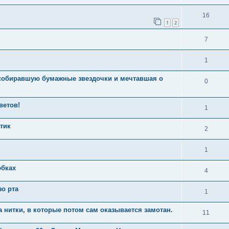
16
1
2
7
1
 собиравшую бумажные звездочки и мечтавшая о
0
ветов!
1
тик
2
1
юбках
4
зо рта
1
а нитки, в которые потом сам оказывается замотан.
11