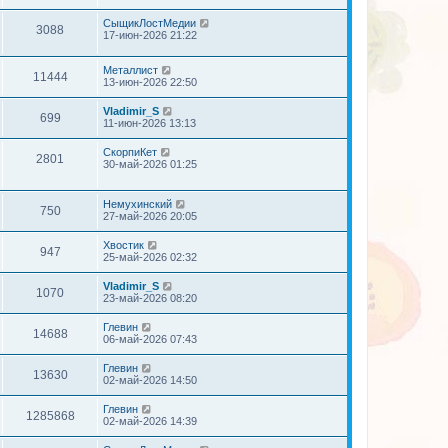
СыщикЛостМедии
3088
17-июн-2026 21:22
Металлист
11444
13-июн-2026 22:50
Vladimir_S
699
11-июн-2026 13:13
СкорпиКет
2801
30-май-2026 01:25
Немухинский
750
27-май-2026 20:05
Хвостик
947
25-май-2026 02:32
Vladimir_S
1070
23-май-2026 08:20
Глевин
14688
06-май-2026 07:43
Глевин
13630
02-май-2026 14:50
Глевин
1285868
02-май-2026 14:39