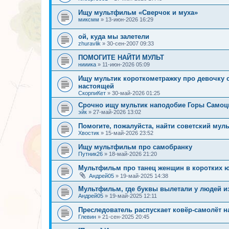
Ищу мультфильм «Сверчок и муха»
миксмм
»
13-июн-2026 16:29
ой, куда мы залетели
zhuravlik
»
30-сен-2007 09:33
ПОМОГИТЕ НАЙТИ МУЛЬТ
нииика
»
11-июн-2026 05:09
Ищу мультик короткометражку про девочку
настоящей
СкорпиКет
»
30-май-2026 01:25
Срочно ищу мультик наподобие Горы Самоц
эйк
»
27-май-2026 13:02
Помогите, пожалуйста, найти советский муль
Хвостик
»
15-май-2026 23:52
Ищу мультфильм про самобранку
Путник26
»
18-май-2026 21:20
Мультфильм про танец женщин в коротких 
Андрей05
»
19-май-2025 14:38
Мультфильм, где буквы вылетали у людей и
Андрей05
»
19-май-2025 12:11
Преследователь распускает ковёр-самолёт н
Глевин
»
21-сен-2025 20:45