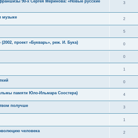
франшизы 90-х Сергея Меринова: «Новые русские
3
и музыке
2
5
2002, проект «Букварь», реж. И. Бука)
0
0
1
ткий
0
ильмы памяти Юло-Ильмара Соостера)
4
ством получше
3
1
 эволюцию человека
2