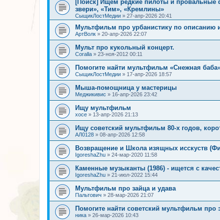
[Поиск] Ищем редкие пилоты и провальные 
звери», «Тим», «Кремлины»
СыщикЛостМедии
»
27-апр-2026 20:41
Мультфильм про урбанистику по описанию 
АртВолк
»
20-апр-2026 22:07
Мульт про кукольный концерт.
Coralla
»
23-ноя-2012 00:11
Помогите найти мультфильм «Снежная баба» (
СыщикЛостМедии
»
17-апр-2026 18:57
Мыша-помощница у мастерицы
Меджикивис
»
16-апр-2026 23:42
Ищу мультфильм
хосе
»
13-апр-2026 21:13
Ищу советский мультфильм 80-х годов, коро
АЛ0128
»
08-апр-2026 12:58
Возвращение и Школа изящных исскуств (Ф
IgoreshaZhu
»
24-мар-2020 11:58
Каменные музыканты (1986) - ищется с каче
IgoreshaZhu
»
21-июл-2022 15:44
Мультфильм про зайца и удава
Пальтович
»
28-мар-2026 21:07
Помогите найти советский мультфильм про
ника
»
26-мар-2026 10:43