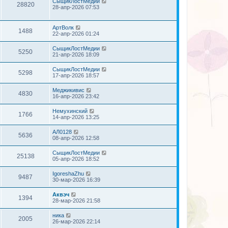
СыщикЛостМедии
28820
28-апр-2026 07:53
АртВолк
1488
22-апр-2026 01:24
СыщикЛостМедии
5250
21-апр-2026 18:09
СыщикЛостМедии
5298
17-апр-2026 18:57
Меджикивис
4830
16-апр-2026 23:42
Немухинский
1766
14-апр-2026 13:25
АЛ0128
5636
08-апр-2026 12:58
СыщикЛостМедии
25138
05-апр-2026 18:52
IgoreshaZhu
9487
30-мар-2026 16:39
Аквэч
1394
28-мар-2026 21:58
ника
2005
26-мар-2026 22:14