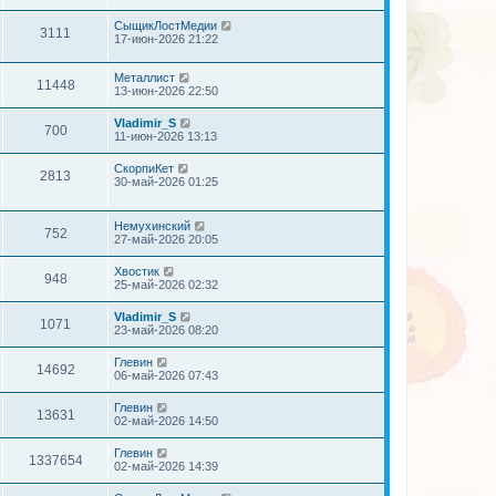
СыщикЛостМедии
3111
17-июн-2026 21:22
Металлист
11448
13-июн-2026 22:50
Vladimir_S
700
11-июн-2026 13:13
СкорпиКет
2813
30-май-2026 01:25
Немухинский
752
27-май-2026 20:05
Хвостик
948
25-май-2026 02:32
Vladimir_S
1071
23-май-2026 08:20
Глевин
14692
06-май-2026 07:43
Глевин
13631
02-май-2026 14:50
Глевин
1337654
02-май-2026 14:39