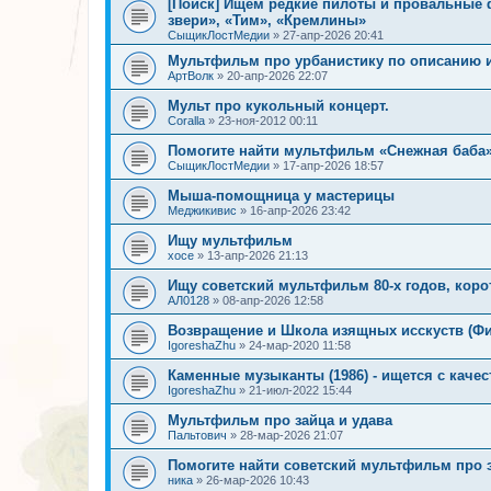
[Поиск] Ищем редкие пилоты и провальные 
звери», «Тим», «Кремлины»
СыщикЛостМедии
»
27-апр-2026 20:41
Мультфильм про урбанистику по описанию 
АртВолк
»
20-апр-2026 22:07
Мульт про кукольный концерт.
Coralla
»
23-ноя-2012 00:11
Помогите найти мультфильм «Снежная баба» (
СыщикЛостМедии
»
17-апр-2026 18:57
Мыша-помощница у мастерицы
Меджикивис
»
16-апр-2026 23:42
Ищу мультфильм
хосе
»
13-апр-2026 21:13
Ищу советский мультфильм 80-х годов, коро
АЛ0128
»
08-апр-2026 12:58
Возвращение и Школа изящных исскуств (Ф
IgoreshaZhu
»
24-мар-2020 11:58
Каменные музыканты (1986) - ищется с каче
IgoreshaZhu
»
21-июл-2022 15:44
Мультфильм про зайца и удава
Пальтович
»
28-мар-2026 21:07
Помогите найти советский мультфильм про
ника
»
26-мар-2026 10:43