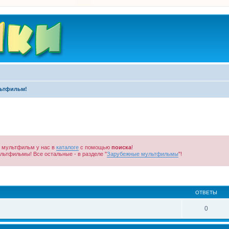
ьтфильм!
ь мультфильм у нас в
каталоге
с помощью
поиска
!
льтфильмы! Все остальные - в разделе "
Зарубежные мультфильмы
"!
ширенный поиск
ОТВЕТЫ
0