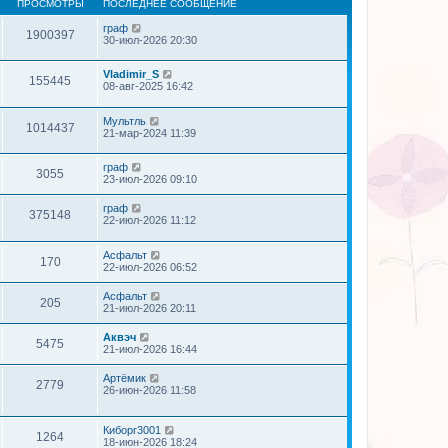
ПРОСМОТРЫ
ПОСЛЕДНЕЕ СООБЩЕНИЕ
граф
1900397
30-июл-2026 20:30
Vladimir_S
155445
08-авг-2025 16:42
Мультль
1014437
21-мар-2024 11:39
граф
3055
23-июл-2026 09:10
граф
375148
22-июл-2026 11:12
Асфальт
170
22-июл-2026 06:52
Асфальт
205
21-июл-2026 20:11
Аквэч
5475
21-июл-2026 16:44
Артёмик
2779
26-июн-2026 11:58
Киборг3001
1264
18-июн-2026 18:24