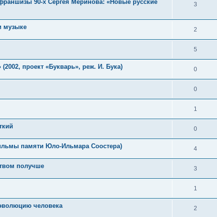
франшизы 90-х Сергея Меринова: «Новые русские
3
и музыке
2
5
2002, проект «Букварь», реж. И. Бука)
0
0
1
ткий
0
ильмы памяти Юло-Ильмара Соостера)
4
ством получше
3
1
 эволюцию человека
2