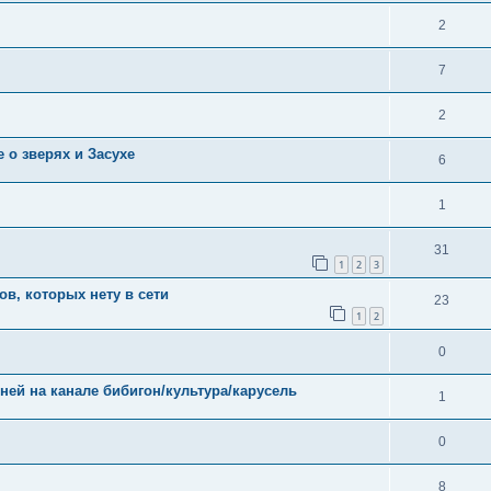
2
7
2
 о зверях и Засухе
6
1
31
1
2
3
в, которых нету в сети
23
1
2
0
ей на канале бибигон/культура/карусель
1
0
8