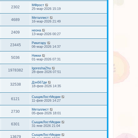
МФрост
2302
25-мар-2026 15:19
Металлист
4689
16-мар-2026 21:49
неона
2409
13-мар-2026 00:27
Рикитару
23445
06-мар-2026 14:37
Никки
5036
01-мар-2026 07:31
IgoreshaZhu
1978382
28-фев-2026 07:51
Дэн567ди
32538
18-фев-2026 14:35
СыщикЛостМедии
6121
11-фев-2026 14:27
Металлист
2730
05-фев-2026 18:01
СыщикЛостМедии
6301
31-янв-2026 21:04
СыщикЛостМедии
13679