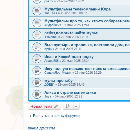
pskov
»
22-май-2010 19:52
Мультфильмы телекомпании Югра
Itar-Tass
»
11-ноя-2010 00:32
Мультфильм про то, как кто-то собирает/ре
Андрей05
»
19-май-2025 12:44
ребят,помогите найти мульт
Тэмович
»
22-янв-2026 14:19
Был пустырь и тропинка, построили дом, вс
КуДа
»
24-янв-2026 21:11
Иван и Кощей пьют водку
Андрей05
»
22-мар-2025 22:24
Ищу полную версию тест-пилота смешариков 
СыщикЛостМедии
»
19-янв-2026 19:29
мульт про габу
ДОШИ
»
22-сен-2025 14:43
Алиса в стране математики
Joya
»
07-мар-2008 12:21
Новая тема
Вернуться к списку форумов
ПРАВА ДОСТУПА