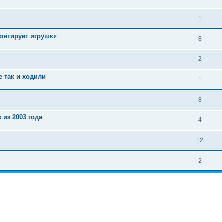
1
монтирует игрушки
8
2
е так и ходили
1
8
из 2003 года
4
12
2