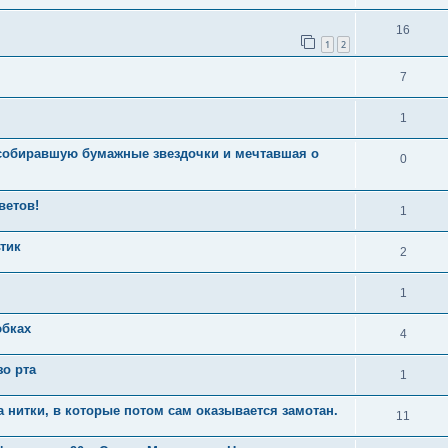
16
1
2
7
1
 собиравшую бумажные звездочки и мечтавшая о
0
ветов!
1
тик
2
1
юбках
4
зо рта
1
а нитки, в которые потом сам оказывается замотан.
11