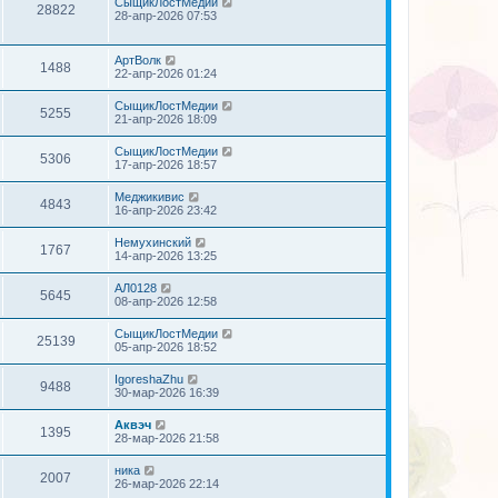
СыщикЛостМедии
28822
28-апр-2026 07:53
АртВолк
1488
22-апр-2026 01:24
СыщикЛостМедии
5255
21-апр-2026 18:09
СыщикЛостМедии
5306
17-апр-2026 18:57
Меджикивис
4843
16-апр-2026 23:42
Немухинский
1767
14-апр-2026 13:25
АЛ0128
5645
08-апр-2026 12:58
СыщикЛостМедии
25139
05-апр-2026 18:52
IgoreshaZhu
9488
30-мар-2026 16:39
Аквэч
1395
28-мар-2026 21:58
ника
2007
26-мар-2026 22:14