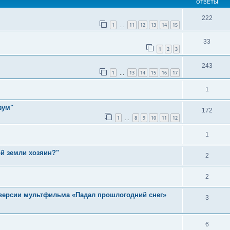
ОТВЕТЫ
222
1
11
12
13
14
15
…
33
1
2
3
243
1
13
14
15
16
17
…
1
зум"
172
1
8
9
10
11
12
…
1
ой земли хозяин?"
2
2
 версии мультфильма «Падал прошлогодний снег»
3
6