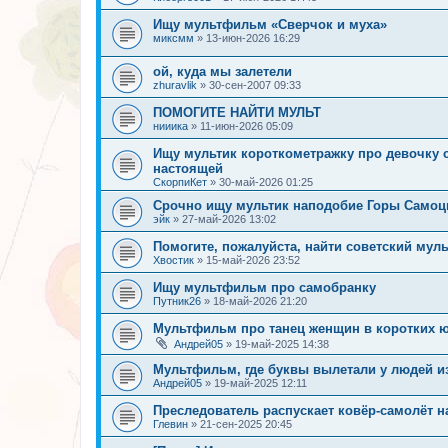
Ищу мультфильм «Сверчок и муха»
миксмм
»
13-июн-2026 16:29
ой, куда мы залетели
zhuravlik
»
30-сен-2007 09:33
ПОМОГИТЕ НАЙТИ МУЛЬТ
нииика
»
11-июн-2026 05:09
Ищу мультик короткометражку про девочку
настоящей
СкорпиКет
»
30-май-2026 01:25
Срочно ищу мультик наподобие Горы Самоц
эйк
»
27-май-2026 13:02
Помогите, пожалуйста, найти советский муль
Хвостик
»
15-май-2026 23:52
Ищу мультфильм про самобранку
Путник26
»
18-май-2026 21:20
Мультфильм про танец женщин в коротких 
Андрей05
»
19-май-2025 14:38
Мультфильм, где буквы вылетали у людей и
Андрей05
»
19-май-2025 12:11
Преследователь распускает ковёр-самолёт н
Глевин
»
21-сен-2025 20:45