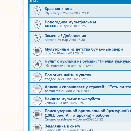
ТЕМЫ
Красная книга
valery
»
25-сен-2006 23:11
Новогодние мультфильмы
AleXXX
»
11-дек-2010 13:25
Замены / Добавления
Kepler
»
24-мар-2015 18:30
Мультфильм из детства бумажные звери
druq7
»
10-апр-2011 20:59
мульт с куклами из бумаги: "Пчёлка зум-зум-
Hobotov
»
28-апр-2012 12:44
Помогите найти мультик
Урод228
»
21-июл-2026 22:11
Арлекин спрашивает у стражей : "Есть ли эт
Асфальт
»
21-июл-2026 19:00
Найдите мультик пожалуйста
чепчик
»
23-апр-2026 21:43
Поиск утерянной оригинальной (цензурной)
(1983, реж. А. Татарский) – рабоче
СыщикЛостМедии
»
01-май-2026 17:22
Земляника в снегу
Киборг3001
»
17-июн-2026 17:43