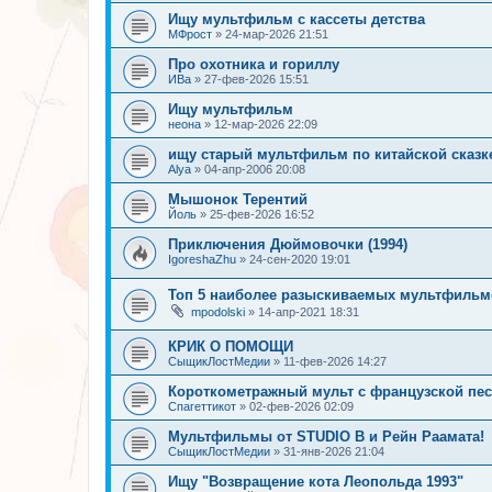
Ищу мультфильм с кассеты детства
МФрост
»
24-мар-2026 21:51
Про охотника и гориллу
ИВа
»
27-фев-2026 15:51
Ищу мультфильм
неона
»
12-мар-2026 22:09
ищу старый мультфильм по китайской сказке
Alya
»
04-апр-2006 20:08
Мышонок Терентий
Йоль
»
25-фев-2026 16:52
Приключения Дюймовочки (1994)
IgoreshaZhu
»
24-сен-2020 19:01
Топ 5 наиболее разыскиваемых мультфильмо
mpodolski
»
14-апр-2021 18:31
КРИК О ПОМОЩИ
СыщикЛостМедии
»
11-фев-2026 14:27
Короткометражный мульт с французской песн
Спагеттикот
»
02-фев-2026 02:09
Мультфильмы от STUDIO B и Рейн Раамата!
СыщикЛостМедии
»
31-янв-2026 21:04
Ищу "Возвращение кота Леопольда 1993"