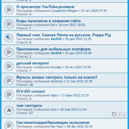
Ответы:
1
О просмотре YouTube-роликов
Последнее сообщение
СыщикЛостМедии
«
07-окт-2025 07:19
Ответы:
4
Коды мультиков в названии сайта
Последнее сообщение
Eril
«
14-сен-2017 18:00
Ответы:
7
Первый снег. Свинка Пеппа на русском. Peppa Pig
Последнее сообщение
AleXXX
«
29-дек-2015 12:26
Ответы:
8
Приложение для мобильных платформ
Последнее сообщение
AleXXX
«
15-дек-2015 00:48
Ответы:
1
детский интернет
Последнее сообщение
Kovala)
«
16-окт-2015 15:06
Ответы:
7
Мульты можно смотреть только на компе?
Последнее сообщение
IrinaLina
«
17-сен-2015 22:36
Ответы:
10
FLV-AVI convert
Последнее сообщение
Viper
«
27-фев-2012 21:20
Ответы:
3
чем смотрите
Последнее сообщение
smn
«
30-янв-2012 12:44
Ответы:
27
1
2
Систематизация/Архивация мультиков
Последнее сообщение
Itar-Tass
«
30-авг-2011 02:45