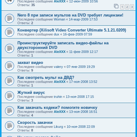
Последнее сообщение
AleXXX
«
12-июн-2009 10:56
Ответы:
35
1
2
3
Nero 8 при записи мультов на DVD требует лицензии!
Последнее сообщение
Woman
«
14-мар-2009 17:53
Ответы:
2
Конвертер (Xilisoft Video Converter Ultimate 5.1.21.0209)
Последнее сообщение
dux
«
16-фев-2009 07:59
Проинструктируйте записать видео-файлы на
двухсторонний DVD
Последнее сообщение
AleXXX
«
11-фев-2009 12:17
Ответы:
1
захват видео
Последнее сообщение
valery
«
07-янв-2009 19:29
Ответы:
9
Как смотреть мульт на ДВД?
Последнее сообщение
AleXXX
«
17-ноя-2008 13:52
Ответы:
1
Жуткий вирус
Последнее сообщение
truhin
«
13-ноя-2008 17:15
Ответы:
3
Как закачать кодеки? помогите новичку
Последнее сообщение
AleXXX
«
13-ноя-2008 16:51
Ответы:
4
Скорость закачки
Последнее сообщение
Likurg
«
10-ноя-2008 22:09
Ответы:
8