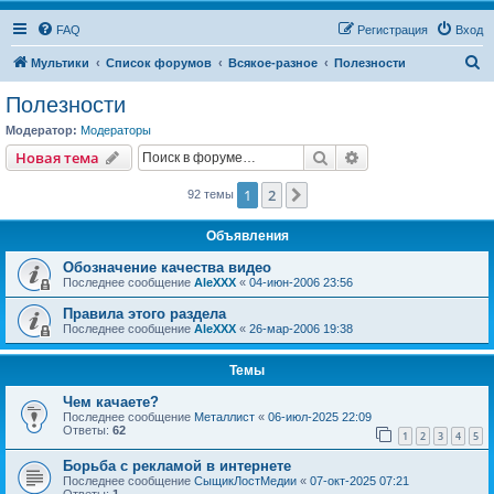
FAQ
Регистрация
Вход
П
Мультики
Список форумов
Всякое-разное
Полезности
о
Полезности
и
Модератор:
Модераторы
с
Поиск
Расширенный пои
Новая тема
к
1
2
След.
92 темы
Объявления
Обозначение качества видео
Последнее сообщение
AleXXX
«
04-июн-2006 23:56
Правила этого раздела
Последнее сообщение
AleXXX
«
26-мар-2006 19:38
Темы
Чем качаете?
Последнее сообщение
Металлист
«
06-июл-2025 22:09
Ответы:
62
1
2
3
4
5
Борьба с рекламой в интернете
Последнее сообщение
СыщикЛостМедии
«
07-окт-2025 07:21