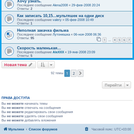
Хочу узнать.
Последнее сообщение
Alena2008
«
29-фев-2008 20:24
Ответы:
2
Как записать 10,15...мультяшек на одни диск
Последнее сообщение
valery
«
05-фев-2008 10:49
Ответы:
1
Неполная закачка фильма
Последнее сообщение
Лутонюшка
«
06-ноя-2008 06:36
Ответы:
95
1
4
5
6
7
…
Скорость маленькая...
Последнее сообщение
AleXXX
«
19-янв-2008 23:09
Ответы:
5
Новая тема
1
2
След.
92 темы
Перейти
ПРАВА ДОСТУПА
Вы
не можете
начинать темы
Вы
не можете
отвечать на сообщения
Вы
не можете
редактировать свои сообщения
Вы
не можете
удалять свои сообщения
Вы
не можете
добавлять вложения
Мультики
Список форумов
Часовой пояс:
UTC+03:00