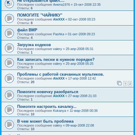
Не открывается файл....
Последнее сообщение
Анюта1976
«
15-окт-2008 22:35
Ответы:
6
ПОМОГИТЕ "ЧАЙНИКУ"
Последнее сообщение
AleXXX
«
02-окт-2008 00:23
Ответы:
8
файл BMP
Последнее сообщение
Pashka
«
01-окт-2008 09:23
Ответы:
4
Загрузка кодеков
Последнее сообщение
valery
«
25-апр-2008 05:31
Ответы:
1
Как записать песни в нужном порядке?
Последнее сообщение
valery
«
25-апр-2008 05:25
Ответы:
3
Проблемы с работой скачанных мультиков.
Последнее сообщение
AleXXX
«
17-апр-2008 12:42
Ответы:
20
1
2
Помогите новечку разобраться
Последнее сообщение
AleXXX
«
27-мар-2008 21:33
Ответы:
1
Помогите настроить качалку...
Последнее сообщение
Kukanya
«
11-мар-2008 00:36
Ответы:
10
В чем может быть проблема
Последнее сообщение
valery
«
09-мар-2008 22:08
Ответы:
10