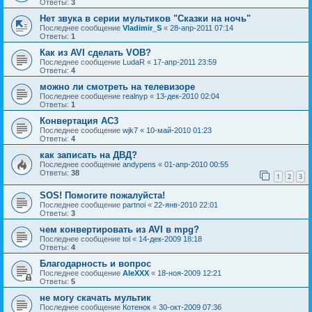
Ответы:
3
Нет звука в серии мультиков "Сказки на ночь"
Последнее сообщение
Vladimir_S
«
28-апр-2011 07:14
Ответы:
1
Как из AVI сделать VOB?
Последнее сообщение
LudaR
«
17-апр-2011 23:59
Ответы:
4
можно ли смотреть на телевизоре
Последнее сообщение
realnyp
«
13-дек-2010 02:04
Ответы:
1
Конвертация AC3
Последнее сообщение
wjk7
«
10-май-2010 01:23
Ответы:
4
как записать на ДВД?
Последнее сообщение
andypens
«
01-апр-2010 00:55
Ответы:
38
1
2
3
SOS! Помогите пожалуйста!
Последнее сообщение
partnoi
«
22-янв-2010 22:01
Ответы:
3
чем конвертировать из AVI в mpg?
Последнее сообщение
tol
«
14-дек-2009 18:18
Ответы:
4
Благодарность и вопрос
Последнее сообщение
AleXXX
«
18-ноя-2009 12:21
Ответы:
5
не могу скачать мультик
Последнее сообщение
Котенок
«
30-окт-2009 07:36