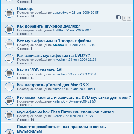
Ответы:
2
Помощь
Последнее сообщение
Lanaludvig
«
25-окт-2009 19:05
Ответы:
20
1
2
Как добавить звуковой дубляж?
Последнее сообщение
Ardillita
«
21-окт-2009 00:48
Ответы:
2
Все мультфильмы в 1 торрент файлы
Последнее сообщение
AleXXX
«
24-сен-2009 15:19
Ответы:
1
Как записать мультфильм на DVD???
Последнее сообщение
knvadim
«
23-сен-2009 21:23
Ответы:
7
Как из VOB сделать AVI
Последнее сообщение
knvadim
«
23-сен-2009 20:56
Ответы:
11
Как настроить µTorrent для Мас OS X
Последнее сообщение
pluton77
«
27-авг-2009 18:11
Кто может скачать и записать на DVD мультики для меня?
Последнее сообщение
kattrin80
«
07-авг-2009 21:53
Ответы:
2
мультфильм Как Петя Пяточкин слоников считал
Последнее сообщение
Geralt
«
22-июн-2009 21:24
Ответы:
10
Помогите разобраться -как правильно качать
мультфильм