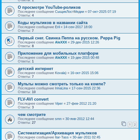
Ответы:
1
О просмотре YouTube-роликов
Последнее сообщение
СыщикЛостМедии
«
07-окт-2025 07:19
Ответы:
4
Коды мультиков в названии сайта
Последнее сообщение
Eril
«
14-сен-2017 18:00
Ответы:
7
Первый снег. Свинка Пеппа на русском. Peppa Pig
Последнее сообщение
AleXXX
«
29-дек-2015 12:26
Ответы:
8
Приложение для мобильных платформ
Последнее сообщение
AleXXX
«
15-дек-2015 00:48
Ответы:
1
детский интернет
Последнее сообщение
Kovala)
«
16-окт-2015 15:06
Ответы:
7
Мульты можно смотреть только на компе?
Последнее сообщение
IrinaLina
«
17-сен-2015 22:36
Ответы:
10
FLV-AVI convert
Последнее сообщение
Viper
«
27-фев-2012 21:20
Ответы:
3
чем смотрите
Последнее сообщение
smn
«
30-янв-2012 12:44
Ответы:
27
1
2
Систематизация/Архивация мультиков
Последнее сообщение
Itar-Tass
«
30-авг-2011 02:45