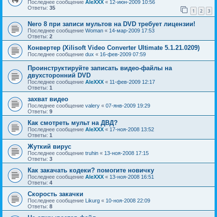
Последнее сообщение
AleXXX
«
12-июн-2009 10:56
Ответы:
35
1
2
3
Nero 8 при записи мультов на DVD требует лицензии!
Последнее сообщение
Woman
«
14-мар-2009 17:53
Ответы:
2
Конвертер (Xilisoft Video Converter Ultimate 5.1.21.0209)
Последнее сообщение
dux
«
16-фев-2009 07:59
Проинструктируйте записать видео-файлы на
двухсторонний DVD
Последнее сообщение
AleXXX
«
11-фев-2009 12:17
Ответы:
1
захват видео
Последнее сообщение
valery
«
07-янв-2009 19:29
Ответы:
9
Как смотреть мульт на ДВД?
Последнее сообщение
AleXXX
«
17-ноя-2008 13:52
Ответы:
1
Жуткий вирус
Последнее сообщение
truhin
«
13-ноя-2008 17:15
Ответы:
3
Как закачать кодеки? помогите новичку
Последнее сообщение
AleXXX
«
13-ноя-2008 16:51
Ответы:
4
Скорость закачки
Последнее сообщение
Likurg
«
10-ноя-2008 22:09
Ответы:
8