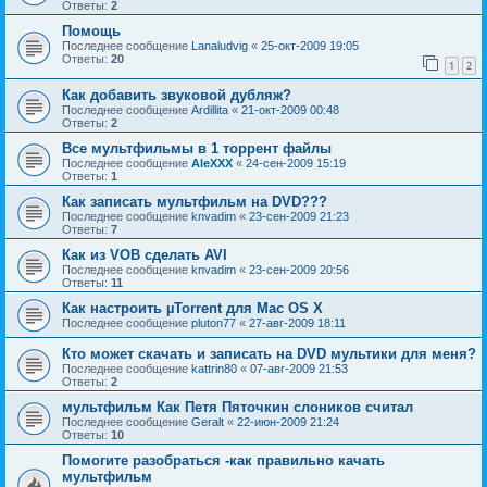
Ответы:
2
Помощь
Последнее сообщение
Lanaludvig
«
25-окт-2009 19:05
Ответы:
20
1
2
Как добавить звуковой дубляж?
Последнее сообщение
Ardillita
«
21-окт-2009 00:48
Ответы:
2
Все мультфильмы в 1 торрент файлы
Последнее сообщение
AleXXX
«
24-сен-2009 15:19
Ответы:
1
Как записать мультфильм на DVD???
Последнее сообщение
knvadim
«
23-сен-2009 21:23
Ответы:
7
Как из VOB сделать AVI
Последнее сообщение
knvadim
«
23-сен-2009 20:56
Ответы:
11
Как настроить µTorrent для Мас OS X
Последнее сообщение
pluton77
«
27-авг-2009 18:11
Кто может скачать и записать на DVD мультики для меня?
Последнее сообщение
kattrin80
«
07-авг-2009 21:53
Ответы:
2
мультфильм Как Петя Пяточкин слоников считал
Последнее сообщение
Geralt
«
22-июн-2009 21:24
Ответы:
10
Помогите разобраться -как правильно качать
мультфильм