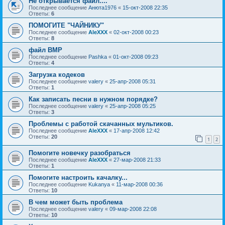
Не открывается файл....
Последнее сообщение
Анюта1976
«
15-окт-2008 22:35
Ответы:
6
ПОМОГИТЕ "ЧАЙНИКУ"
Последнее сообщение
AleXXX
«
02-окт-2008 00:23
Ответы:
8
файл BMP
Последнее сообщение
Pashka
«
01-окт-2008 09:23
Ответы:
4
Загрузка кодеков
Последнее сообщение
valery
«
25-апр-2008 05:31
Ответы:
1
Как записать песни в нужном порядке?
Последнее сообщение
valery
«
25-апр-2008 05:25
Ответы:
3
Проблемы с работой скачанных мультиков.
Последнее сообщение
AleXXX
«
17-апр-2008 12:42
Ответы:
20
1
2
Помогите новечку разобраться
Последнее сообщение
AleXXX
«
27-мар-2008 21:33
Ответы:
1
Помогите настроить качалку...
Последнее сообщение
Kukanya
«
11-мар-2008 00:36
Ответы:
10
В чем может быть проблема
Последнее сообщение
valery
«
09-мар-2008 22:08
Ответы:
10