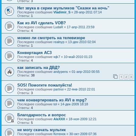
Ответы:
3
Нет звука в серии мультиков "Сказки на ночь"
Последнее сообщение
Vladimir_S
«
28-апр-2011 07:14
Ответы:
1
Как из AVI сделать VOB?
Последнее сообщение
LudaR
«
17-апр-2011 23:59
Ответы:
4
можно ли смотреть на телевизоре
Последнее сообщение
realnyp
«
13-дек-2010 02:04
Ответы:
1
Конвертация AC3
Последнее сообщение
wjk7
«
10-май-2010 01:23
Ответы:
4
как записать на ДВД?
Последнее сообщение
andypens
«
01-апр-2010 00:55
Ответы:
38
1
2
3
SOS! Помогите пожалуйста!
Последнее сообщение
partnoi
«
22-янв-2010 22:01
Ответы:
3
чем конвертировать из AVI в mpg?
Последнее сообщение
tol
«
14-дек-2009 18:18
Ответы:
4
Благодарность и вопрос
Последнее сообщение
AleXXX
«
18-ноя-2009 12:21
Ответы:
5
не могу скачать мультик
Последнее сообщение
Котенок
«
30-окт-2009 07:36