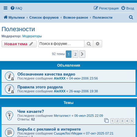
FAQ
Регистрация
Вход
П
Мультики
Список форумов
Всякое-разное
Полезности
о
Полезности
и
Модератор:
Модераторы
с
Поиск
Расширенный пои
Новая тема
к
1
2
След.
92 темы
Объявления
Обозначение качества видео
Последнее сообщение
AleXXX
«
04-июн-2006 23:56
Правила этого раздела
Последнее сообщение
AleXXX
«
26-мар-2006 19:38
Темы
Чем качаете?
Последнее сообщение
Металлист
«
06-июл-2025 22:09
Ответы:
62
1
2
3
4
5
Борьба с рекламой в интернете
Последнее сообщение
СыщикЛостМедии
«
07-окт-2025 07:21