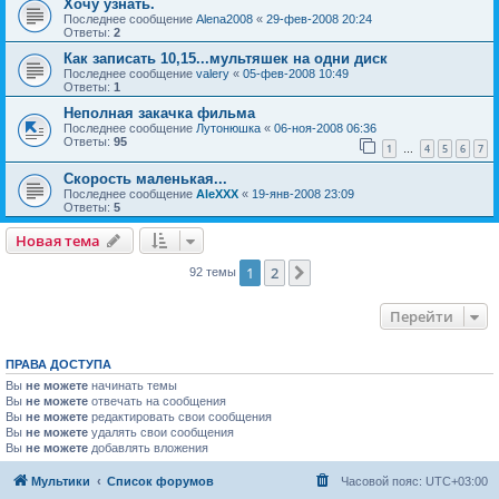
Хочу узнать.
Последнее сообщение
Alena2008
«
29-фев-2008 20:24
Ответы:
2
Как записать 10,15...мультяшек на одни диск
Последнее сообщение
valery
«
05-фев-2008 10:49
Ответы:
1
Неполная закачка фильма
Последнее сообщение
Лутонюшка
«
06-ноя-2008 06:36
Ответы:
95
1
4
5
6
7
…
Скорость маленькая...
Последнее сообщение
AleXXX
«
19-янв-2008 23:09
Ответы:
5
Новая тема
1
2
След.
92 темы
Перейти
ПРАВА ДОСТУПА
Вы
не можете
начинать темы
Вы
не можете
отвечать на сообщения
Вы
не можете
редактировать свои сообщения
Вы
не можете
удалять свои сообщения
Вы
не можете
добавлять вложения
Мультики
Список форумов
Часовой пояс:
UTC+03:00