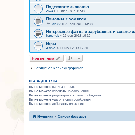
Подскажите аналогию
Ziwa
»
11-июл-2014 16:38
Помогите с хомяком
alf333
»
25-сен-2013 13:38
Интересные факты о зарубежных и советски
listochek
»
22-сен-2013 16:10
Игры.
Алекс.
»
17-июн-2013 17:30
Новая тема
Вернуться к списку форумов
ПРАВА ДОСТУПА
Вы
не можете
начинать темы
Вы
не можете
отвечать на сообщения
Вы
не можете
редактировать свои сообщения
Вы
не можете
удалять свои сообщения
Вы
не можете
добавлять вложения
Мультики
Список форумов