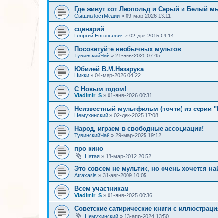
Где живут кот Леопольд и Серый и Белый 
СыщикЛостМедии
»
09-мар-2026 13:11
сценарий
Георгий Евгеньевич
»
02-дек-2015 04:14
Посоветуйте необычных мультов
ТувинскийЧай
»
21-янв-2025 07:45
Юбилей В.М.Назарука
Никки
»
04-мар-2026 04:22
С Новым годом!
Vladimir_S
»
01-янв-2026 00:31
Неизвестный мультфильм (почти) из серии 
Немухинский
»
02-дек-2025 17:08
Народ, играем в свободные ассоциации!
ТувинскийЧай
»
29-мар-2025 19:12
про кино
Натая
»
18-мар-2012 20:52
Это совсем не мультик, но очень хочется на
Atraxasis
»
31-авг-2009 10:05
Всем участникам
Vladimir_S
»
01-янв-2025 00:36
Советские сатирические книги с иллюстрац
Немухинский
»
13-апр-2024 13:50