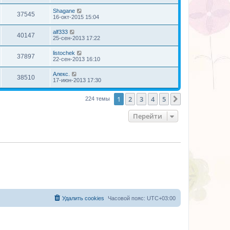
Shagane
37545
16-окт-2015 15:04
alf333
40147
25-сен-2013 17:22
listochek
37897
22-сен-2013 16:10
Алекс.
38510
17-июн-2013 17:30
1
2
3
4
5
След.
224 темы
Перейти
Удалить cookies
Часовой пояс:
UTC+03:00