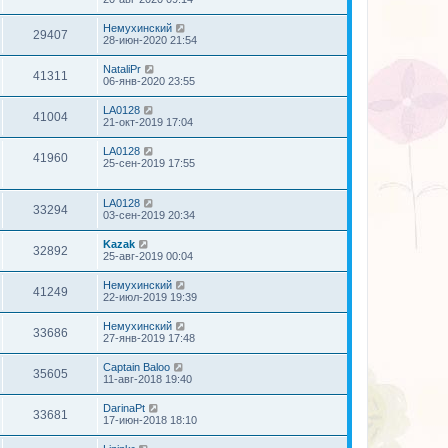
Немухинский
29407
28-июн-2020 21:54
NataliPr
41311
06-янв-2020 23:55
LA0128
41004
21-окт-2019 17:04
LA0128
41960
25-сен-2019 17:55
LA0128
33294
03-сен-2019 20:34
Kazak
32892
25-авг-2019 00:04
Немухинский
41249
22-июл-2019 19:39
Немухинский
33686
27-янв-2019 17:48
Captain Baloo
35605
11-авг-2018 19:40
DarinaPt
33681
17-июн-2018 18:10