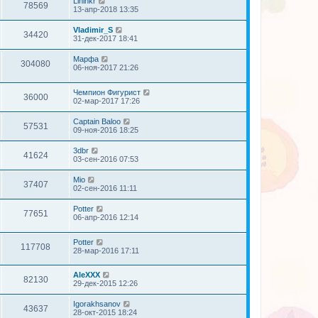
Lininkr
78569
13-апр-2018 13:35
Vladimir_S
34420
31-дек-2017 18:41
Марфа
304080
06-ноя-2017 21:26
Чемпион Фигурист
36000
02-мар-2017 17:26
Captain Baloo
57531
09-ноя-2016 18:25
3dbr
41624
03-сен-2016 07:53
Mio
37407
02-сен-2016 11:11
Potter
77651
06-апр-2016 12:14
Potter
117708
28-мар-2016 17:11
AleXXX
82130
29-дек-2015 12:26
Igorakhsanov
43637
28-окт-2015 18:24