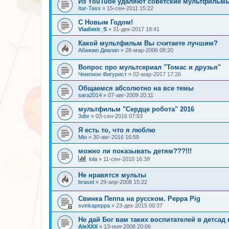
Из YouTube удаляют советские мультфильм
Itar-Tass
»
15-сен-2011 15:22
С Новым Годом!
Vladimir_S
»
31-дек-2017 18:41
Какой мультфильм Вы считаете лучшим?
Абажаю Диалап
»
28-мар-2006 08:20
Вопрос про мультсериал "Томас и друзья"
Чемпион Фигурист
»
02-мар-2017 17:26
Общаемся абсолютно на все темы
sara2014
»
07-авг-2009 20:11
мультфильм "Сердце робота" 2016
3dbr
»
03-сен-2016 07:53
Я есть то, что я люблю
Mio
»
30-авг-2016 16:59
можно ли показывать детям???!!!
lola
»
11-сен-2010 16:39
Не нравятся мульты
braset
»
29-апр-2008 15:22
Свинка Пеппа на русском. Peppa Pig
svinkapeppa
»
23-дек-2015 00:37
Не дай Бог вам таких воспитателей в детсад
AleXXX
»
13-ноя-2008 20:06