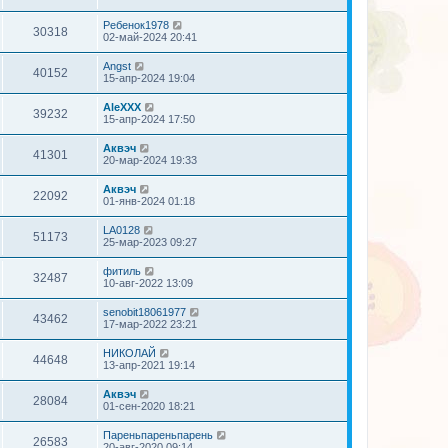
Ребенок1978
30318
02-май-2024 20:41
Angst
40152
15-апр-2024 19:04
AleXXX
39232
15-апр-2024 17:50
Аквэч
41301
20-мар-2024 19:33
Аквэч
22092
01-янв-2024 01:18
LA0128
51173
25-мар-2023 09:27
фитиль
32487
10-авг-2022 13:09
senobit18061977
43462
17-мар-2022 23:21
НИКОЛАЙ
44648
13-апр-2021 19:14
Аквэч
28084
01-сен-2020 18:21
Пареньпареньпарень
26583
20-авг-2020 09:14