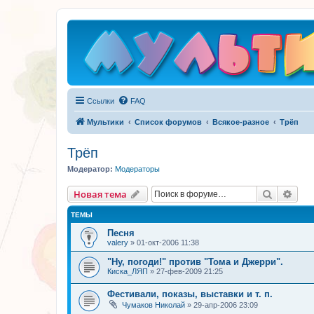
Ссылки
FAQ
Мультики
Список форумов
Всякое-разное
Трёп
Трёп
Модератор:
Модераторы
Поиск
Рас
Новая тема
ТЕМЫ
Песня
valery
»
01-окт-2006 11:38
"Ну, погоди!" против "Тома и Джерри".
Киска_ЛЯП
»
27-фев-2009 21:25
Фестивали, показы, выставки и т. п.
Чумаков Николай
»
29-апр-2006 23:09