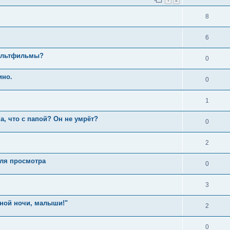
8
6
мультфильмы?
0
ино.
0
1
а, что с папой? Он не умрёт?
0
2
для просмотра
0
3
ной ночи, малыши!"
2
0