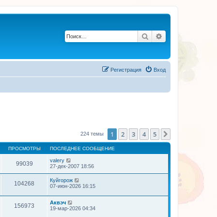
Поиск
Расширенный по
Регистрация
Вход
1
2
3
4
5
След.
224 темы
ПРОСМОТРЫ
ПОСЛЕДНЕЕ СООБЩЕНИЕ
valery
99039
27-дек-2007 18:56
Куйгорож
104268
07-июн-2026 16:15
Аквэч
156973
19-мар-2026 04:34