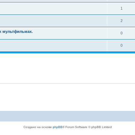
1
2
х мультфильмах.
0
0
Создано на основе
phpBB
® Forum Software © phpBB Limited