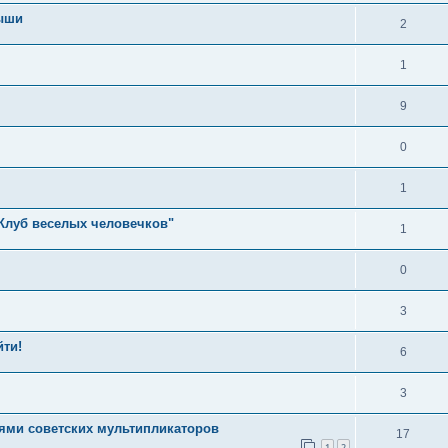
мыши
2
1
9
0
1
"Клуб веселых человечков"
1
0
3
йти!
6
3
иями советских мультипликаторов
17
1
2