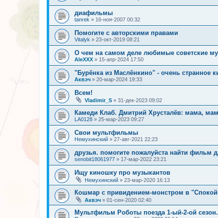
диафильмы
tanrek
»
16-ноя-2007 00:32
Помогите с авторскими правами
Vitalyk
»
23-окт-2019 08:21
О чем на самом деле любимые советские 
AleXXX
»
15-апр-2024 17:50
"Бурёнка из Маслёнкино" - очень странное к
Аквэч
»
20-мар-2024 19:33
Всем!
Vladimir_S
»
31-дек-2023 09:02
Камеди Клаб. Дмитрий Хрусталёв: мама, мам
LA0128
»
25-мар-2023 09:27
Свои мультфильмы
Немухинский
»
27-авг-2021 22:23
друзья. помогите пожалуйста найти фильм 
senobit18061977
»
17-мар-2022 23:21
Ищу киношку про музыкантов
Немухинский
»
23-мар-2020 16:13
Кошмар с привидением-монстром в "Спокой
Аквэч
»
01-сен-2020 02:40
Мультфильм Роботы поезда 1-ый-2-ой сезон.