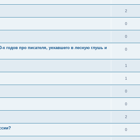
2
0
0
-х годов про писателя, уехавшего в лесную глушь и
0
1
1
0
0
2
ссии?
0