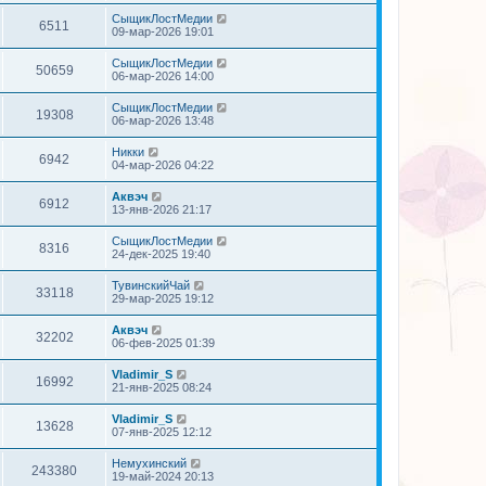
СыщикЛостМедии
6511
09-мар-2026 19:01
СыщикЛостМедии
50659
06-мар-2026 14:00
СыщикЛостМедии
19308
06-мар-2026 13:48
Никки
6942
04-мар-2026 04:22
Аквэч
6912
13-янв-2026 21:17
СыщикЛостМедии
8316
24-дек-2025 19:40
ТувинскийЧай
33118
29-мар-2025 19:12
Аквэч
32202
06-фев-2025 01:39
Vladimir_S
16992
21-янв-2025 08:24
Vladimir_S
13628
07-янв-2025 12:12
Немухинский
243380
19-май-2024 20:13