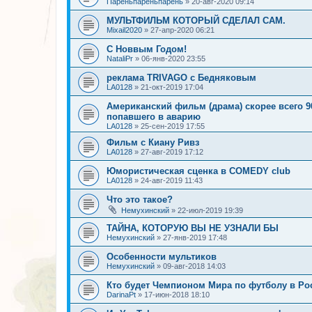
Пареньпареньпарень
»
20-авг-2020 09:14
МУЛЬТФИЛЬМ КОТОРЫЙ СДЕЛАЛ САМ.
Mixail2020
»
27-апр-2020 06:21
С Новвым Годом!
NataliPr
»
06-янв-2020 23:55
реклама TRIVAGO с Бедняковым
LA0128
»
21-окт-2019 17:04
Американский фильм (драма) скорее всего 90
попавшего в аварию
LA0128
»
25-сен-2019 17:55
Фильм с Киану Ривз
LA0128
»
27-авг-2019 17:12
Юмористическая сценка в COMEDY club
LA0128
»
24-авг-2019 11:43
Что это такое?
Немухинский
»
22-июл-2019 19:39
ТАЙНА, КОТОРУЮ ВЫ НЕ УЗНАЛИ БЫ
Немухинский
»
27-янв-2019 17:48
Особенности мультиков
Немухинский
»
09-авг-2018 14:03
Кто будет Чемпионом Мира по футболу в Ро
DarinaPt
»
17-июн-2018 18:10