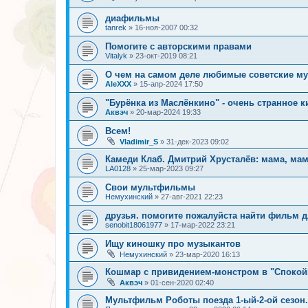
диафильмы
tanrek
»
16-ноя-2007 00:32
Помогите с авторскими правами
Vitalyk
»
23-окт-2019 08:21
О чем на самом деле любимые советские 
AleXXX
»
15-апр-2024 17:50
"Бурёнка из Маслёнкино" - очень странное к
Аквэч
»
20-мар-2024 19:33
Всем!
Vladimir_S
»
31-дек-2023 09:02
Камеди Клаб. Дмитрий Хрусталёв: мама, мам
LA0128
»
25-мар-2023 09:27
Свои мультфильмы
Немухинский
»
27-авг-2021 22:23
друзья. помогите пожалуйста найти фильм 
senobit18061977
»
17-мар-2022 23:21
Ищу киношку про музыкантов
Немухинский
»
23-мар-2020 16:13
Кошмар с привидением-монстром в "Спокой
Аквэч
»
01-сен-2020 02:40
Мультфильм Роботы поезда 1-ый-2-ой сезон.