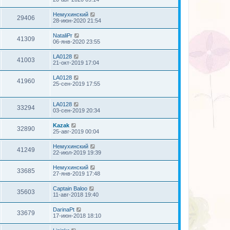
Немухинский
29406
28-июн-2020 21:54
NataliPr
41309
06-янв-2020 23:55
LA0128
41003
21-окт-2019 17:04
LA0128
41960
25-сен-2019 17:55
LA0128
33294
03-сен-2019 20:34
Kazak
32890
25-авг-2019 00:04
Немухинский
41249
22-июл-2019 19:39
Немухинский
33685
27-янв-2019 17:48
Captain Baloo
35603
11-авг-2018 19:40
DarinaPt
33679
17-июн-2018 18:10