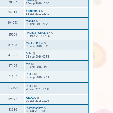
Lininkr
78567
13-апр-2018 13:35
Vladimir_S
34419
31-дек-2017 18:41
Марфа
304053
06-ноя-2017 21:26
Чемпион Фигурист
35999
02-мар-2017 17:26
Captain Baloo
57528
09-ноя-2016 18:25
3dbr
41621
03-сен-2016 07:53
Mio
37405
02-сен-2016 11:11
Potter
77647
06-апр-2016 12:14
Potter
117704
28-мар-2016 17:11
AleXXX
82127
29-дек-2015 12:26
Igorakhsanov
43636
28-окт-2015 18:24