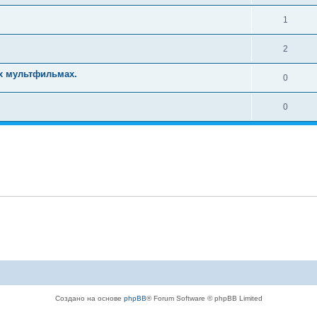
1
2
х мультфильмах.
0
0
Создано на основе
phpBB
® Forum Software © phpBB Limited