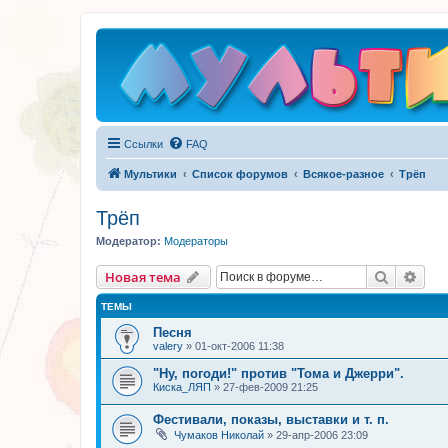
Ссылки
FAQ
Мультики
Список форумов
Всякое-разное
Трёп
Трёп
Модератор:
Модераторы
Поиск
Рас
Новая тема
ТЕМЫ
Песня
valery
»
01-окт-2006 11:38
"Ну, погоди!" против "Тома и Джерри".
Киска_ЛЯП
»
27-фев-2009 21:25
Фестивали, показы, выставки и т. п.
Чумаков Николай
»
29-апр-2006 23:09