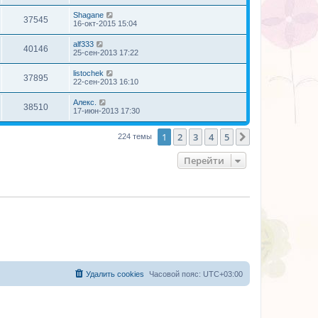
Shagane
37545
16-окт-2015 15:04
alf333
40146
25-сен-2013 17:22
listochek
37895
22-сен-2013 16:10
Алекс.
38510
17-июн-2013 17:30
1
2
3
4
5
След.
224 темы
Перейти
Удалить cookies
Часовой пояс:
UTC+03:00