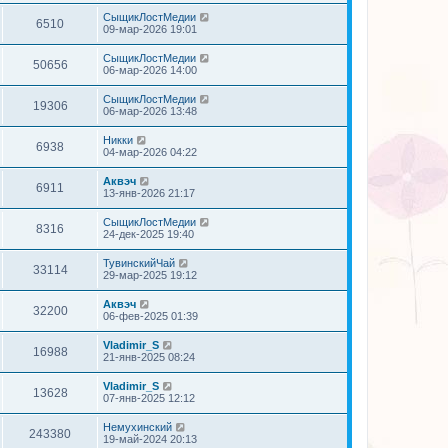
СыщикЛостМедии
6510
09-мар-2026 19:01
СыщикЛостМедии
50656
06-мар-2026 14:00
СыщикЛостМедии
19306
06-мар-2026 13:48
Никки
6938
04-мар-2026 04:22
Аквэч
6911
13-янв-2026 21:17
СыщикЛостМедии
8316
24-дек-2025 19:40
ТувинскийЧай
33114
29-мар-2025 19:12
Аквэч
32200
06-фев-2025 01:39
Vladimir_S
16988
21-янв-2025 08:24
Vladimir_S
13628
07-янв-2025 12:12
Немухинский
243380
19-май-2024 20:13