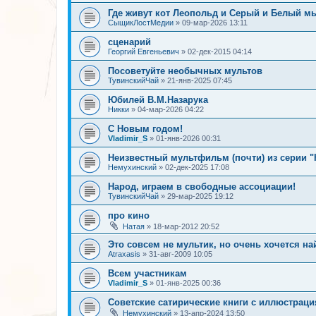
Где живут кот Леопольд и Серый и Белый 
СыщикЛостМедии
»
09-мар-2026 13:11
сценарий
Георгий Евгеньевич
»
02-дек-2015 04:14
Посоветуйте необычных мультов
ТувинскийЧай
»
21-янв-2025 07:45
Юбилей В.М.Назарука
Никки
»
04-мар-2026 04:22
С Новым годом!
Vladimir_S
»
01-янв-2026 00:31
Неизвестный мультфильм (почти) из серии 
Немухинский
»
02-дек-2025 17:08
Народ, играем в свободные ассоциации!
ТувинскийЧай
»
29-мар-2025 19:12
про кино
Натая
»
18-мар-2012 20:52
Это совсем не мультик, но очень хочется на
Atraxasis
»
31-авг-2009 10:05
Всем участникам
Vladimir_S
»
01-янв-2025 00:36
Советские сатирические книги с иллюстрац
Немухинский
»
13-апр-2024 13:50