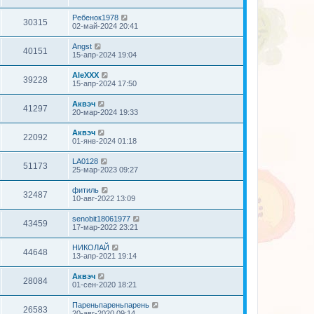
Ребенок1978
30315
02-май-2024 20:41
Angst
40151
15-апр-2024 19:04
AleXXX
39228
15-апр-2024 17:50
Аквэч
41297
20-мар-2024 19:33
Аквэч
22092
01-янв-2024 01:18
LA0128
51173
25-мар-2023 09:27
фитиль
32487
10-авг-2022 13:09
senobit18061977
43459
17-мар-2022 23:21
НИКОЛАЙ
44648
13-апр-2021 19:14
Аквэч
28084
01-сен-2020 18:21
Пареньпареньпарень
26583
20-авг-2020 09:14