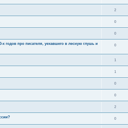
2
0
0
-х годов про писателя, уехавшего в лесную глушь и
0
1
1
0
0
2
ссии?
0