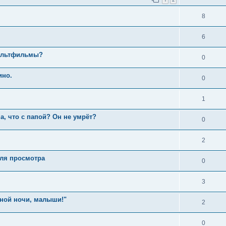
8
6
мультфильмы?
0
ино.
0
1
а, что с папой? Он не умрёт?
0
2
для просмотра
0
3
ной ночи, малыши!"
2
0