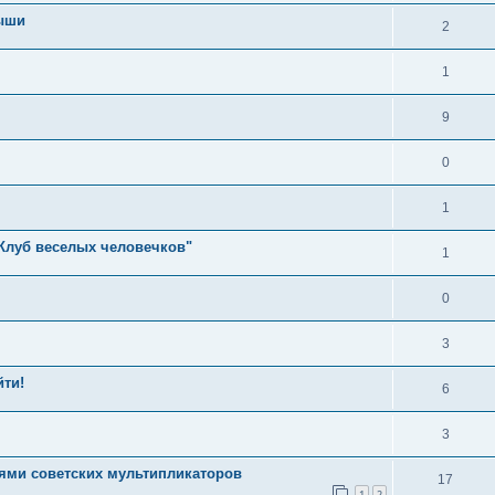
мыши
2
1
9
0
1
"Клуб веселых человечков"
1
0
3
йти!
6
3
иями советских мультипликаторов
17
1
2