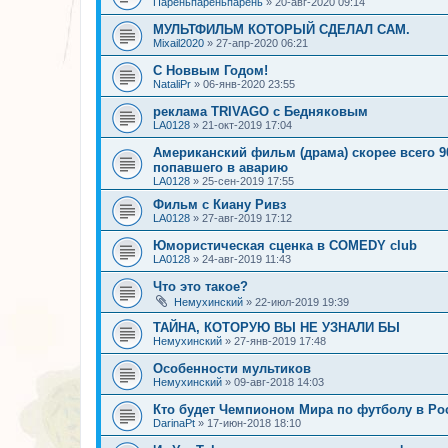
Пареньпареньпарень
»
20-авг-2020 09:14
МУЛЬТФИЛЬМ КОТОРЫЙ СДЕЛАЛ САМ.
Mixail2020
»
27-апр-2020 06:21
С Новвым Годом!
NataliPr
»
06-янв-2020 23:55
реклама TRIVAGO с Бедняковым
LA0128
»
21-окт-2019 17:04
Американский фильм (драма) скорее всего 90
попавшего в аварию
LA0128
»
25-сен-2019 17:55
Фильм с Киану Ривз
LA0128
»
27-авг-2019 17:12
Юмористическая сценка в COMEDY club
LA0128
»
24-авг-2019 11:43
Что это такое?
Немухинский
»
22-июл-2019 19:39
ТАЙНА, КОТОРУЮ ВЫ НЕ УЗНАЛИ БЫ
Немухинский
»
27-янв-2019 17:48
Особенности мультиков
Немухинский
»
09-авг-2018 14:03
Кто будет Чемпионом Мира по футболу в Ро
DarinaPt
»
17-июн-2018 18:10