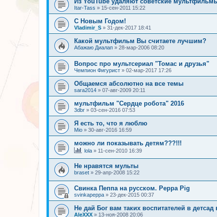
Из YouTube удаляют советские мультфильм
Itar-Tass
»
15-сен-2011 15:22
С Новым Годом!
Vladimir_S
»
31-дек-2017 18:41
Какой мультфильм Вы считаете лучшим?
Абажаю Диалап
»
28-мар-2006 08:20
Вопрос про мультсериал "Томас и друзья"
Чемпион Фигурист
»
02-мар-2017 17:26
Общаемся абсолютно на все темы
sara2014
»
07-авг-2009 20:11
мультфильм "Сердце робота" 2016
3dbr
»
03-сен-2016 07:53
Я есть то, что я люблю
Mio
»
30-авг-2016 16:59
можно ли показывать детям???!!!
lola
»
11-сен-2010 16:39
Не нравятся мульты
braset
»
29-апр-2008 15:22
Свинка Пеппа на русском. Peppa Pig
svinkapeppa
»
23-дек-2015 00:37
Не дай Бог вам таких воспитателей в детсад
AleXXX
»
13-ноя-2008 20:06