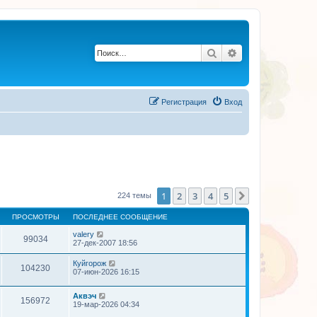
Поиск
Расширенный по
Регистрация
Вход
1
2
3
4
5
След.
224 темы
ПРОСМОТРЫ
ПОСЛЕДНЕЕ СООБЩЕНИЕ
valery
99034
27-дек-2007 18:56
Куйгорож
104230
07-июн-2026 16:15
Аквэч
156972
19-мар-2026 04:34