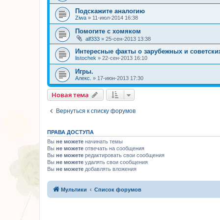
Подскажите аналогию
Ziwa
»
11-июл-2014 16:38
Помогите с хомяком
alf333
»
25-сен-2013 13:38
Интересные факты о зарубежных и советски
listochek
»
22-сен-2013 16:10
Игры.
Алекс.
»
17-июн-2013 17:30
Новая тема
Вернуться к списку форумов
ПРАВА ДОСТУПА
Вы
не можете
начинать темы
Вы
не можете
отвечать на сообщения
Вы
не можете
редактировать свои сообщения
Вы
не можете
удалять свои сообщения
Вы
не можете
добавлять вложения
Мультики
Список форумов