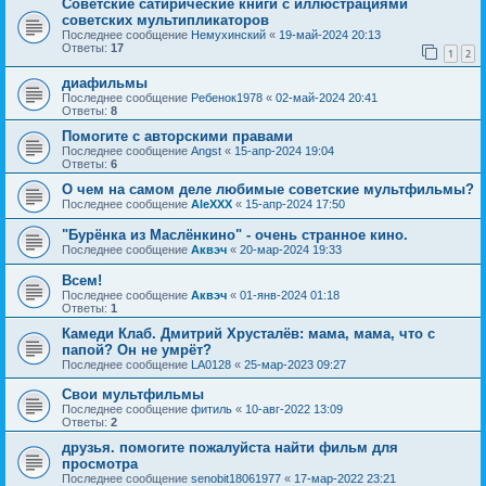
Советские сатирические книги с иллюстрациями
советских мультипликаторов
Последнее сообщение
Немухинский
«
19-май-2024 20:13
Ответы:
17
1
2
диафильмы
Последнее сообщение
Ребенок1978
«
02-май-2024 20:41
Ответы:
8
Помогите с авторскими правами
Последнее сообщение
Angst
«
15-апр-2024 19:04
Ответы:
6
О чем на самом деле любимые советские мультфильмы?
Последнее сообщение
AleXXX
«
15-апр-2024 17:50
"Бурёнка из Маслёнкино" - очень странное кино.
Последнее сообщение
Аквэч
«
20-мар-2024 19:33
Всем!
Последнее сообщение
Аквэч
«
01-янв-2024 01:18
Ответы:
1
Камеди Клаб. Дмитрий Хрусталёв: мама, мама, что с
папой? Он не умрёт?
Последнее сообщение
LA0128
«
25-мар-2023 09:27
Свои мультфильмы
Последнее сообщение
фитиль
«
10-авг-2022 13:09
Ответы:
2
друзья. помогите пожалуйста найти фильм для
просмотра
Последнее сообщение
senobit18061977
«
17-мар-2022 23:21