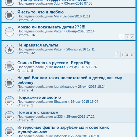
Последнее сообщение
3dbr
«
03-сен-2016 07:53
Я есть то, что я люблю
Последнее сообщение
Mio
«
02-сен-2016 11:11
Ответы:
2
можно ли показывать детям???!!!
Последнее сообщение
Potter
«
06-апр-2016 12:14
Ответы:
16
1
2
Не нравятся мульты
Последнее сообщение
Potter
«
28-мар-2016 17:11
Ответы:
32
1
2
3
Свинка Пеппа на русском. Peppa Pig
Последнее сообщение
AleXXX
«
29-дек-2015 12:26
Ответы:
8
Не дай Бог вам таких воспитателей в детсад вашему
ребенку
Последнее сообщение
Igorakhsanov
«
28-окт-2015 18:24
Ответы:
4
Подскажите аналогию
Последнее сообщение
Shagane
«
16-окт-2015 15:04
Ответы:
1
Помогите с хомяком
Последнее сообщение
alf333
«
25-сен-2013 17:22
Ответы:
2
Интересные факты о зарубежных и советских
мультфильмах.
Последнее сообщение
listochek
«
22-сен-2013 16:10