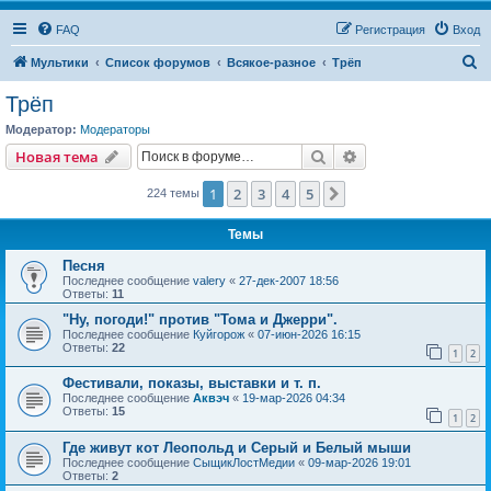
FAQ
Регистрация
Вход
П
Мультики
Список форумов
Всякое-разное
Трёп
о
Трёп
и
Модератор:
Модераторы
с
Поиск
Расширенный пои
Новая тема
к
1
2
3
4
5
След.
224 темы
Темы
Песня
Последнее сообщение
valery
«
27-дек-2007 18:56
Ответы:
11
"Ну, погоди!" против "Тома и Джерри".
Последнее сообщение
Куйгорож
«
07-июн-2026 16:15
Ответы:
22
1
2
Фестивали, показы, выставки и т. п.
Последнее сообщение
Аквэч
«
19-мар-2026 04:34
Ответы:
15
1
2
Где живут кот Леопольд и Серый и Белый мыши
Последнее сообщение
СыщикЛостМедии
«
09-мар-2026 19:01
Ответы:
2