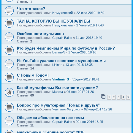
Ответы:
1
Что это такое?
Последнее сообщение
Немухинский
«
22-июл-2019 19:39
ТАЙНА, КОТОРУЮ ВЫ НЕ УЗНАЛИ БЫ
Последнее сообщение
Немухинский
«
27-янв-2019 17:48
Особенности мультиков
Последнее сообщение
Captain Baloo
«
11-авг-2018 19:40
Ответы:
2
Кто будет Чемпионом Мира по футболу в России?
Последнее сообщение
DarinaPt
«
17-июн-2018 18:10
Из YouTube удаляют советские мультфильмы
Последнее сообщение
Lininkr
«
13-апр-2018 13:35
Ответы:
14
С Новым Годом!
Последнее сообщение
Vladimir_S
«
31-дек-2017 18:41
Какой мультфильм Вы считаете лучшим?
Последнее сообщение
Марфа
«
06-ноя-2017 21:26
Ответы:
69
1
2
3
4
5
Вопрос про мультсериал "Томас и друзья"
Последнее сообщение
Чемпион Фигурист
«
02-мар-2017 17:26
Общаемся абсолютно на все темы
Последнее сообщение
Captain Baloo
«
09-ноя-2016 18:25
Ответы:
11
мультфильм "Сердце робота" 2016