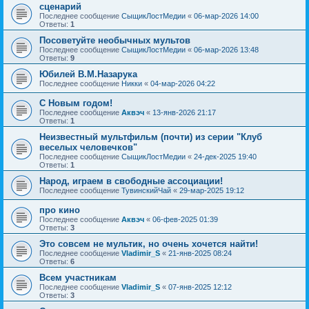
сценарий
Последнее сообщение
СыщикЛостМедии
«
06-мар-2026 14:00
Ответы:
1
Посоветуйте необычных мультов
Последнее сообщение
СыщикЛостМедии
«
06-мар-2026 13:48
Ответы:
9
Юбилей В.М.Назарука
Последнее сообщение
Никки
«
04-мар-2026 04:22
С Новым годом!
Последнее сообщение
Аквэч
«
13-янв-2026 21:17
Ответы:
1
Неизвестный мультфильм (почти) из серии "Клуб
веселых человечков"
Последнее сообщение
СыщикЛостМедии
«
24-дек-2025 19:40
Ответы:
1
Народ, играем в свободные ассоциации!
Последнее сообщение
ТувинскийЧай
«
29-мар-2025 19:12
про кино
Последнее сообщение
Аквэч
«
06-фев-2025 01:39
Ответы:
3
Это совсем не мультик, но очень хочется найти!
Последнее сообщение
Vladimir_S
«
21-янв-2025 08:24
Ответы:
6
Всем участникам
Последнее сообщение
Vladimir_S
«
07-янв-2025 12:12
Ответы:
3