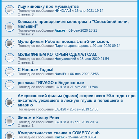
Ищу киношку про музыкантов
Последнее сообщение
НИКОЛАЙ
«
13-апр-2021 19:14
Ответы:
3
Кошмар с привидением-монстром в "Спокойной ночи,
малыши!"
Последнее сообщение
Аквэч
«
01-сен-2020 18:21
Ответы:
2
Мультфильм Роботы поезда 1-ый-2-ой сезон.
Последнее сообщение
Пареньпареньпарень
«
20-авг-2020 09:14
МУЛЬТФИЛЬМ КОТОРЫЙ СДЕЛАЛ САМ.
Последнее сообщение
Немухинский
«
28-июн-2020 21:54
Ответы:
2
С Новвым Годом!
Последнее сообщение
NataliPr
«
06-янв-2020 23:55
реклама TRIVAGO с Бедняковым
Последнее сообщение
LA0128
«
21-окт-2019 17:04
Американский фильм (драма) скорее всего 90-х годов про
писателя, уехавшего в лесную глушь и попавшего в
аварию
Последнее сообщение
LA0128
«
25-сен-2019 17:55
Фильм с Киану Ривз
Последнее сообщение
LA0128
«
03-сен-2019 20:34
Ответы:
1
Юмористическая сценка в COMEDY club
Последнее сообщение
Kazak
«
25-авг-2019 00:04