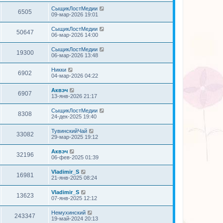
СыщикЛостМедии
6505
09-мар-2026 19:01
СыщикЛостМедии
50647
06-мар-2026 14:00
СыщикЛостМедии
19300
06-мар-2026 13:48
Никки
6902
04-мар-2026 04:22
Аквэч
6907
13-янв-2026 21:17
СыщикЛостМедии
8308
24-дек-2025 19:40
ТувинскийЧай
33082
29-мар-2025 19:12
Аквэч
32196
06-фев-2025 01:39
Vladimir_S
16981
21-янв-2025 08:24
Vladimir_S
13623
07-янв-2025 12:12
Немухинский
243347
19-май-2024 20:13