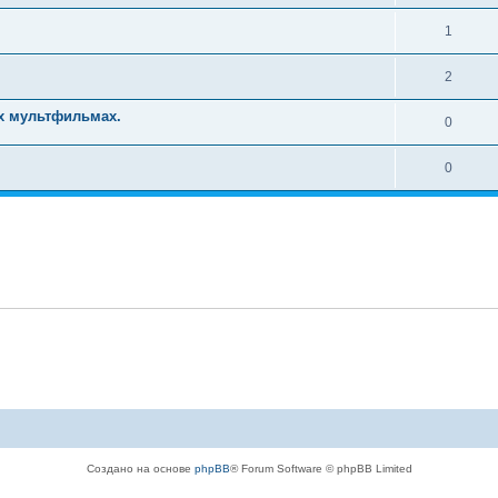
1
2
х мультфильмах.
0
0
Создано на основе
phpBB
® Forum Software © phpBB Limited