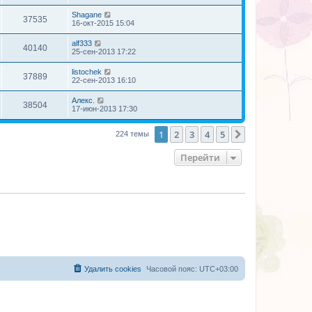
Shagane
37535
16-окт-2015 15:04
alf333
40140
25-сен-2013 17:22
listochek
37889
22-сен-2013 16:10
Алекс.
38504
17-июн-2013 17:30
1
2
3
4
5
След.
224 темы
Перейти
Удалить cookies
Часовой пояс:
UTC+03:00