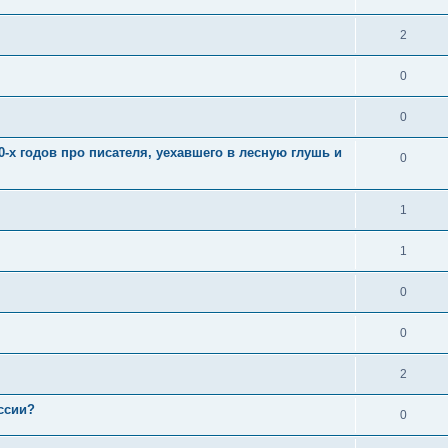
2
0
0
-х годов про писателя, уехавшего в лесную глушь и
0
1
1
0
0
2
ссии?
0