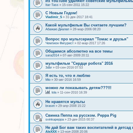
Из YouTube удаляют советские мультфильм
Itar-Tass
»
15-сен-2011 15:22
С Новым Годом!
Vladimir_S
»
31-дек-2017 18:41
Какой мультфильм Вы считаете лучшим?
Абажаю Диалап
»
28-мар-2006 08:20
Вопрос про мультсериал "Томас и друзья"
Чемпион Фигурист
»
02-мар-2017 17:26
Общаемся абсолютно на все темы
sara2014
»
07-авг-2009 20:11
мультфильм "Сердце робота" 2016
3dbr
»
03-сен-2016 07:53
Я есть то, что я люблю
Mio
»
30-авг-2016 16:59
можно ли показывать детям???!!!
lola
»
11-сен-2010 16:39
Не нравятся мульты
braset
»
29-апр-2008 15:22
Свинка Пеппа на русском. Peppa Pig
svinkapeppa
»
23-дек-2015 00:37
Не дай Бог вам таких воспитателей в детсад
AleXXX
»
13-ноя-2008 20:06