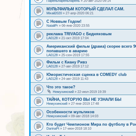
Пареньпареньпарень
»
20-авг-2020 09:14
МУЛЬТФИЛЬМ КОТОРЫЙ СДЕЛАЛ САМ.
Mixail2020
»
27-апр-2020 06:21
С Новвым Годом!
NataliPr
»
06-янв-2020 23:55
реклама TRIVAGO с Бедняковым
LA0128
»
21-окт-2019 17:04
Американский фильм (драма) скорее всего 90
попавшего в аварию
LA0128
»
25-сен-2019 17:55
Фильм с Киану Ривз
LA0128
»
27-авг-2019 17:12
Юмористическая сценка в COMEDY club
LA0128
»
24-авг-2019 11:43
Что это такое?
Немухинский
»
22-июл-2019 19:39
ТАЙНА, КОТОРУЮ ВЫ НЕ УЗНАЛИ БЫ
Немухинский
»
27-янв-2019 17:48
Особенности мультиков
Немухинский
»
09-авг-2018 14:03
Кто будет Чемпионом Мира по футболу в Ро
DarinaPt
»
17-июн-2018 18:10