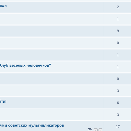
мыши
2
1
9
0
1
"Клуб веселых человечков"
1
0
3
йти!
6
3
иями советских мультипликаторов
17
1
2