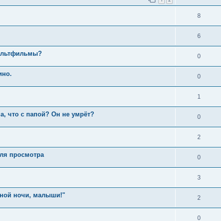
8
6
мультфильмы?
0
ино.
0
1
а, что с папой? Он не умрёт?
0
2
для просмотра
0
3
ной ночи, малыши!"
2
0