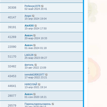
Ребенок1978
30308
02-май-2024 20:41
Angst
40147
15-апр-2024 19:04
AleXXX
39191
15-апр-2024 17:50
Аквэч
41269
20-мар-2024 19:33
Аквэч
22090
01-янв-2024 01:18
LA0128
51170
25-мар-2023 09:27
фитиль
32482
10-авг-2022 13:09
senobit18061977
43453
17-мар-2022 23:21
НИКОЛАЙ
44641
13-апр-2021 19:14
Аквэч
28077
01-сен-2020 18:21
Пареньпареньпарень
26579
20-авг-2020 09:14