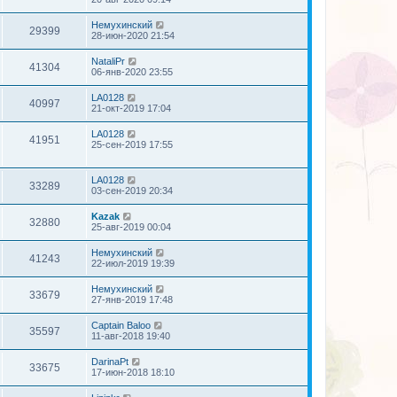
Немухинский
29399
28-июн-2020 21:54
NataliPr
41304
06-янв-2020 23:55
LA0128
40997
21-окт-2019 17:04
LA0128
41951
25-сен-2019 17:55
LA0128
33289
03-сен-2019 20:34
Kazak
32880
25-авг-2019 00:04
Немухинский
41243
22-июл-2019 19:39
Немухинский
33679
27-янв-2019 17:48
Captain Baloo
35597
11-авг-2018 19:40
DarinaPt
33675
17-июн-2018 18:10