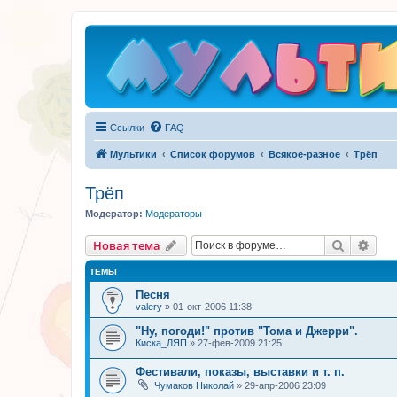
Ссылки
FAQ
Мультики
Список форумов
Всякое-разное
Трёп
Трёп
Модератор:
Модераторы
Поиск
Рас
Новая тема
ТЕМЫ
Песня
valery
»
01-окт-2006 11:38
"Ну, погоди!" против "Тома и Джерри".
Киска_ЛЯП
»
27-фев-2009 21:25
Фестивали, показы, выставки и т. п.
Чумаков Николай
»
29-апр-2006 23:09