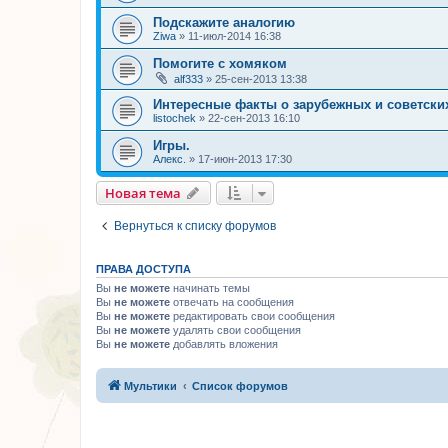
Подскажите аналогию
Ziwa
»
11-июл-2014 16:38
Помогите с хомяком
alf333
»
25-сен-2013 13:38
Интересные факты о зарубежных и советски
listochek
»
22-сен-2013 16:10
Игры.
Алекс.
»
17-июн-2013 17:30
Новая тема
Вернуться к списку форумов
ПРАВА ДОСТУПА
Вы
не можете
начинать темы
Вы
не можете
отвечать на сообщения
Вы
не можете
редактировать свои сообщения
Вы
не можете
удалять свои сообщения
Вы
не можете
добавлять вложения
Мультики
Список форумов