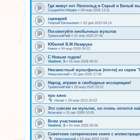
Где живут кот Леопольд и Серый и Белый 
СыщикЛостМедии
»
09-мар-2026 13:11
сценарий
Георгий Евгеньевич
»
02-дек-2015 04:14
Посоветуйте необычных мультов
ТувинскийЧай
»
21-янв-2025 07:45
Юбилей В.М.Назарука
Никки
»
04-мар-2026 04:22
С Новым годом!
Vladimir_S
»
01-янв-2026 00:31
Неизвестный мультфильм (почти) из серии 
Немухинский
»
02-дек-2025 17:08
Народ, играем в свободные ассоциации!
ТувинскийЧай
»
29-мар-2025 19:12
про кино
Натая
»
18-мар-2012 20:52
Это совсем не мультик, но очень хочется на
Atraxasis
»
31-авг-2009 10:05
Всем участникам
Vladimir_S
»
01-янв-2025 00:36
Советские сатирические книги с иллюстрац
Немухинский
»
13-апр-2024 13:50