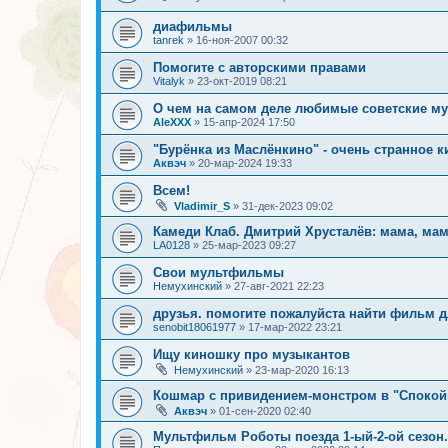
диафильмы
tanrek
»
16-ноя-2007 00:32
Помогите с авторскими правами
Vitalyk
»
23-окт-2019 08:21
О чем на самом деле любимые советские 
AleXXX
»
15-апр-2024 17:50
"Бурёнка из Маслёнкино" - очень странное к
Аквэч
»
20-мар-2024 19:33
Всем!
Vladimir_S
»
31-дек-2023 09:02
Камеди Клаб. Дмитрий Хрусталёв: мама, мам
LA0128
»
25-мар-2023 09:27
Свои мультфильмы
Немухинский
»
27-авг-2021 22:23
друзья. помогите пожалуйста найти фильм 
senobit18061977
»
17-мар-2022 23:21
Ищу киношку про музыкантов
Немухинский
»
23-мар-2020 16:13
Кошмар с привидением-монстром в "Спокой
Аквэч
»
01-сен-2020 02:40
Мультфильм Роботы поезда 1-ый-2-ой сезон.