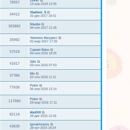
Lininkr
78557
13-апр-2018 13:35
Vladimir_S
34412
31-дек-2017 18:41
Марфа
303892
06-ноя-2017 21:26
Чемпион Фигурист
35992
02-мар-2017 17:26
Captain Baloo
57518
09-ноя-2016 18:25
3dbr
41617
03-сен-2016 07:53
Mio
37396
02-сен-2016 11:11
Potter
77636
06-апр-2016 12:14
Potter
117680
28-мар-2016 17:11
AleXXX
82119
29-дек-2015 12:26
Igorakhsanov
43630
28-окт-2015 18:24