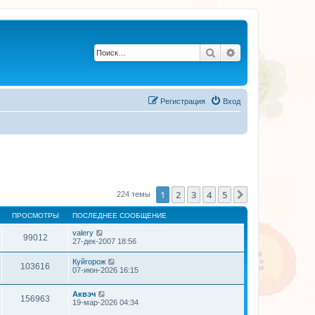
Поиск
Расширенный по
Регистрация
Вход
1
2
3
4
5
След.
224 темы
ПРОСМОТРЫ
ПОСЛЕДНЕЕ СООБЩЕНИЕ
valery
99012
27-дек-2007 18:56
Куйгорож
103616
07-июн-2026 16:15
Аквэч
156963
19-мар-2026 04:34