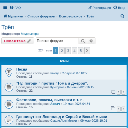
FAQ
Регистрация
Вход
П
Мультики
Список форумов
Всякое-разное
Трёп
о
Трёп
и
Модератор:
Модераторы
с
Поиск
Расширенный пои
Новая тема
к
1
2
3
4
5
След.
224 темы
Темы
Песня
Последнее сообщение
valery
«
27-дек-2007 18:56
Ответы:
11
"Ну, погоди!" против "Тома и Джерри".
Последнее сообщение
Куйгорож
«
07-июн-2026 16:15
Ответы:
22
1
2
Фестивали, показы, выставки и т. п.
Последнее сообщение
Аквэч
«
19-мар-2026 04:34
Ответы:
15
1
2
Где живут кот Леопольд и Серый и Белый мыши
Последнее сообщение
СыщикЛостМедии
«
09-мар-2026 19:01
Ответы:
2