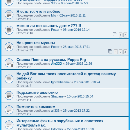
Последнее сообщение
3dbr
«
03-сен-2016 07:53
Я есть то, что я люблю
Последнее сообщение
Mio
«
02-сен-2016 11:11
Ответы:
2
можно ли показывать детям???!!!
Последнее сообщение
Potter
«
06-апр-2016 12:14
Ответы:
16
1
2
Не нравятся мульты
Последнее сообщение
Potter
«
28-мар-2016 17:11
Ответы:
32
1
2
3
Свинка Пеппа на русском. Peppa Pig
Последнее сообщение
AleXXX
«
29-дек-2015 12:26
Ответы:
8
Не дай Бог вам таких воспитателей в детсад вашему
ребенку
Последнее сообщение
Igorakhsanov
«
28-окт-2015 18:24
Ответы:
4
Подскажите аналогию
Последнее сообщение
Shagane
«
16-окт-2015 15:04
Ответы:
1
Помогите с хомяком
Последнее сообщение
alf333
«
25-сен-2013 17:22
Ответы:
2
Интересные факты о зарубежных и советских
мультфильмах.
Последнее сообщение
listochek
«
22-сен-2013 16:10