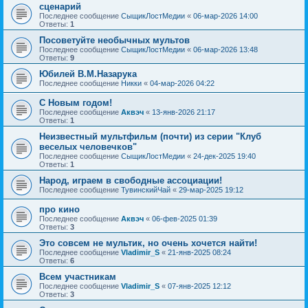
сценарий
Последнее сообщение
СыщикЛостМедии
«
06-мар-2026 14:00
Ответы:
1
Посоветуйте необычных мультов
Последнее сообщение
СыщикЛостМедии
«
06-мар-2026 13:48
Ответы:
9
Юбилей В.М.Назарука
Последнее сообщение
Никки
«
04-мар-2026 04:22
С Новым годом!
Последнее сообщение
Аквэч
«
13-янв-2026 21:17
Ответы:
1
Неизвестный мультфильм (почти) из серии "Клуб
веселых человечков"
Последнее сообщение
СыщикЛостМедии
«
24-дек-2025 19:40
Ответы:
1
Народ, играем в свободные ассоциации!
Последнее сообщение
ТувинскийЧай
«
29-мар-2025 19:12
про кино
Последнее сообщение
Аквэч
«
06-фев-2025 01:39
Ответы:
3
Это совсем не мультик, но очень хочется найти!
Последнее сообщение
Vladimir_S
«
21-янв-2025 08:24
Ответы:
6
Всем участникам
Последнее сообщение
Vladimir_S
«
07-янв-2025 12:12
Ответы:
3