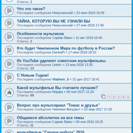
Ответы:
1
Что это такое?
Последнее сообщение
Немухинский
«
22-июл-2019 19:39
ТАЙНА, КОТОРУЮ ВЫ НЕ УЗНАЛИ БЫ
Последнее сообщение
Немухинский
«
27-янв-2019 17:48
Особенности мультиков
Последнее сообщение
Captain Baloo
«
11-авг-2018 19:40
Ответы:
2
Кто будет Чемпионом Мира по футболу в России?
Последнее сообщение
DarinaPt
«
17-июн-2018 18:10
Из YouTube удаляют советские мультфильмы
Последнее сообщение
Lininkr
«
13-апр-2018 13:35
Ответы:
14
С Новым Годом!
Последнее сообщение
Vladimir_S
«
31-дек-2017 18:41
Какой мультфильм Вы считаете лучшим?
Последнее сообщение
Марфа
«
06-ноя-2017 21:26
Ответы:
69
1
2
3
4
5
Вопрос про мультсериал "Томас и друзья"
Последнее сообщение
Чемпион Фигурист
«
02-мар-2017 17:26
Общаемся абсолютно на все темы
Последнее сообщение
Captain Baloo
«
09-ноя-2016 18:25
Ответы:
11
мультфильм "Сердце робота" 2016