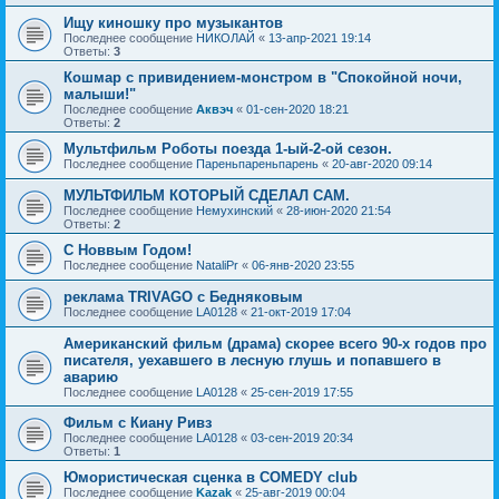
Ищу киношку про музыкантов
Последнее сообщение
НИКОЛАЙ
«
13-апр-2021 19:14
Ответы:
3
Кошмар с привидением-монстром в "Спокойной ночи,
малыши!"
Последнее сообщение
Аквэч
«
01-сен-2020 18:21
Ответы:
2
Мультфильм Роботы поезда 1-ый-2-ой сезон.
Последнее сообщение
Пареньпареньпарень
«
20-авг-2020 09:14
МУЛЬТФИЛЬМ КОТОРЫЙ СДЕЛАЛ САМ.
Последнее сообщение
Немухинский
«
28-июн-2020 21:54
Ответы:
2
С Новвым Годом!
Последнее сообщение
NataliPr
«
06-янв-2020 23:55
реклама TRIVAGO с Бедняковым
Последнее сообщение
LA0128
«
21-окт-2019 17:04
Американский фильм (драма) скорее всего 90-х годов про
писателя, уехавшего в лесную глушь и попавшего в
аварию
Последнее сообщение
LA0128
«
25-сен-2019 17:55
Фильм с Киану Ривз
Последнее сообщение
LA0128
«
03-сен-2019 20:34
Ответы:
1
Юмористическая сценка в COMEDY club
Последнее сообщение
Kazak
«
25-авг-2019 00:04