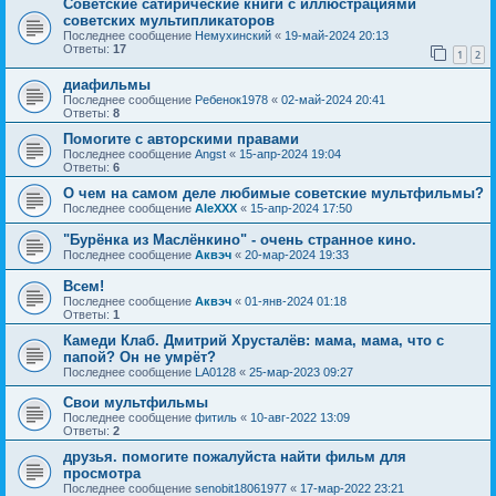
Советские сатирические книги с иллюстрациями
советских мультипликаторов
Последнее сообщение
Немухинский
«
19-май-2024 20:13
Ответы:
17
1
2
диафильмы
Последнее сообщение
Ребенок1978
«
02-май-2024 20:41
Ответы:
8
Помогите с авторскими правами
Последнее сообщение
Angst
«
15-апр-2024 19:04
Ответы:
6
О чем на самом деле любимые советские мультфильмы?
Последнее сообщение
AleXXX
«
15-апр-2024 17:50
"Бурёнка из Маслёнкино" - очень странное кино.
Последнее сообщение
Аквэч
«
20-мар-2024 19:33
Всем!
Последнее сообщение
Аквэч
«
01-янв-2024 01:18
Ответы:
1
Камеди Клаб. Дмитрий Хрусталёв: мама, мама, что с
папой? Он не умрёт?
Последнее сообщение
LA0128
«
25-мар-2023 09:27
Свои мультфильмы
Последнее сообщение
фитиль
«
10-авг-2022 13:09
Ответы:
2
друзья. помогите пожалуйста найти фильм для
просмотра
Последнее сообщение
senobit18061977
«
17-мар-2022 23:21