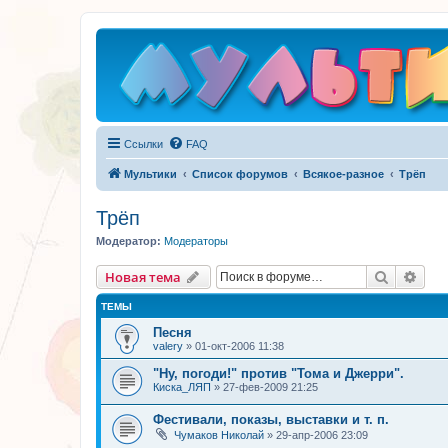
Ссылки
FAQ
Мультики
Список форумов
Всякое-разное
Трёп
Трёп
Модератор:
Модераторы
Поиск
Рас
Новая тема
ТЕМЫ
Песня
valery
»
01-окт-2006 11:38
"Ну, погоди!" против "Тома и Джерри".
Киска_ЛЯП
»
27-фев-2009 21:25
Фестивали, показы, выставки и т. п.
Чумаков Николай
»
29-апр-2006 23:09