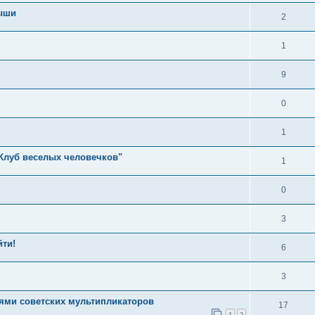
мыши
2
1
9
0
1
"Клуб веселых человечков"
1
0
3
йти!
6
3
иями советских мультипликаторов
17
1
2