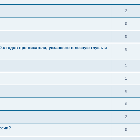
2
0
0
-х годов про писателя, уехавшего в лесную глушь и
0
1
1
0
0
2
ссии?
0