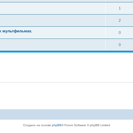
1
2
х мультфильмах.
0
0
Создано на основе
phpBB
® Forum Software © phpBB Limited