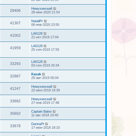
Немухинский
29406
28-июн-2020 21:54
NataliPr
41307
06-янв-2020 23:55
LA0128
41002
21-окт-2019 17:04
LA0128
41959
25-сен-2019 17:55
LA0128
33293
03-сен-2019 20:34
Kazak
32887
25-авг-2019 00:04
Немухинский
41247
22-июл-2019 19:39
Немухинский
33682
27-янв-2019 17:48
Captain Baloo
35602
11-авг-2018 19:40
DarinaPt
33678
17-июн-2018 18:10