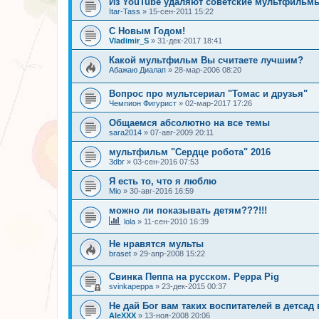
Из YouTube удаляют советские мультфильм
Itar-Tass
»
15-сен-2011 15:22
С Новым Годом!
Vladimir_S
»
31-дек-2017 18:41
Какой мультфильм Вы считаете лучшим?
Абажаю Диалап
»
28-мар-2006 08:20
Вопрос про мультсериал "Томас и друзья"
Чемпион Фигурист
»
02-мар-2017 17:26
Общаемся абсолютно на все темы
sara2014
»
07-авг-2009 20:11
мультфильм "Сердце робота" 2016
3dbr
»
03-сен-2016 07:53
Я есть то, что я люблю
Mio
»
30-авг-2016 16:59
можно ли показывать детям???!!!
lola
»
11-сен-2010 16:39
Не нравятся мульты
braset
»
29-апр-2008 15:22
Свинка Пеппа на русском. Peppa Pig
svinkapeppa
»
23-дек-2015 00:37
Не дай Бог вам таких воспитателей в детсад
AleXXX
»
13-ноя-2008 20:06