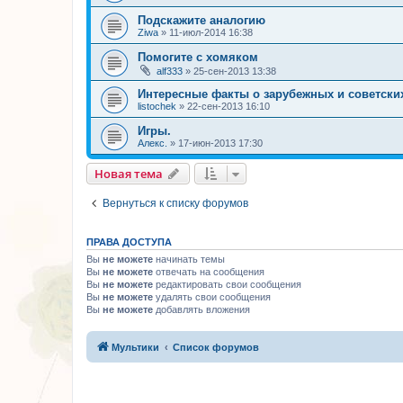
Подскажите аналогию
Ziwa
»
11-июл-2014 16:38
Помогите с хомяком
alf333
»
25-сен-2013 13:38
Интересные факты о зарубежных и советски
listochek
»
22-сен-2013 16:10
Игры.
Алекс.
»
17-июн-2013 17:30
Новая тема
Вернуться к списку форумов
ПРАВА ДОСТУПА
Вы
не можете
начинать темы
Вы
не можете
отвечать на сообщения
Вы
не можете
редактировать свои сообщения
Вы
не можете
удалять свои сообщения
Вы
не можете
добавлять вложения
Мультики
Список форумов