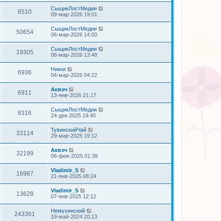
СыщикЛостМедии
6510
09-мар-2026 19:01
СыщикЛостМедии
50654
06-мар-2026 14:00
СыщикЛостМедии
19305
06-мар-2026 13:48
Никки
6936
04-мар-2026 04:22
Аквэч
6911
13-янв-2026 21:17
СыщикЛостМедии
8316
24-дек-2025 19:40
ТувинскийЧай
33114
29-мар-2025 19:12
Аквэч
32199
06-фев-2025 01:39
Vladimir_S
16987
21-янв-2025 08:24
Vladimir_S
13628
07-янв-2025 12:12
Немухинский
243361
19-май-2024 20:13