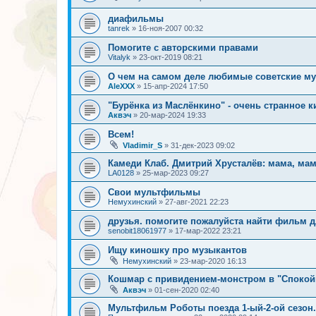
диафильмы
tanrek
»
16-ноя-2007 00:32
Помогите с авторскими правами
Vitalyk
»
23-окт-2019 08:21
О чем на самом деле любимые советские 
AleXXX
»
15-апр-2024 17:50
"Бурёнка из Маслёнкино" - очень странное к
Аквэч
»
20-мар-2024 19:33
Всем!
Vladimir_S
»
31-дек-2023 09:02
Камеди Клаб. Дмитрий Хрусталёв: мама, мам
LA0128
»
25-мар-2023 09:27
Свои мультфильмы
Немухинский
»
27-авг-2021 22:23
друзья. помогите пожалуйста найти фильм 
senobit18061977
»
17-мар-2022 23:21
Ищу киношку про музыкантов
Немухинский
»
23-мар-2020 16:13
Кошмар с привидением-монстром в "Спокой
Аквэч
»
01-сен-2020 02:40
Мультфильм Роботы поезда 1-ый-2-ой сезон.