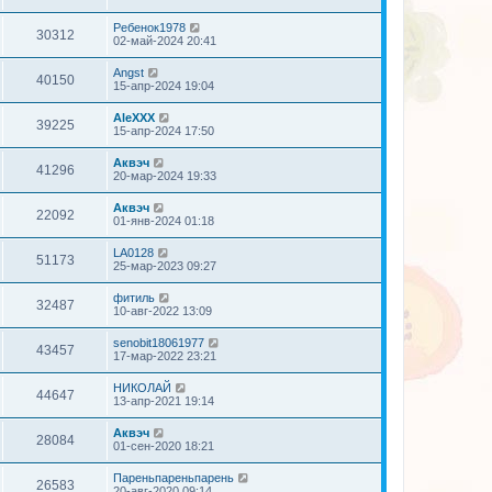
Ребенок1978
30312
02-май-2024 20:41
Angst
40150
15-апр-2024 19:04
AleXXX
39225
15-апр-2024 17:50
Аквэч
41296
20-мар-2024 19:33
Аквэч
22092
01-янв-2024 01:18
LA0128
51173
25-мар-2023 09:27
фитиль
32487
10-авг-2022 13:09
senobit18061977
43457
17-мар-2022 23:21
НИКОЛАЙ
44647
13-апр-2021 19:14
Аквэч
28084
01-сен-2020 18:21
Пареньпареньпарень
26583
20-авг-2020 09:14