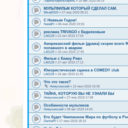
Пареньпареньпарень
»
20-авг-2020 09:14
МУЛЬТФИЛЬМ КОТОРЫЙ СДЕЛАЛ САМ.
Mixail2020
»
27-апр-2020 06:21
С Новвым Годом!
NataliPr
»
06-янв-2020 23:55
реклама TRIVAGO с Бедняковым
LA0128
»
21-окт-2019 17:04
Американский фильм (драма) скорее всего 90
попавшего в аварию
LA0128
»
25-сен-2019 17:55
Фильм с Киану Ривз
LA0128
»
27-авг-2019 17:12
Юмористическая сценка в COMEDY club
LA0128
»
24-авг-2019 11:43
Что это такое?
Немухинский
»
22-июл-2019 19:39
ТАЙНА, КОТОРУЮ ВЫ НЕ УЗНАЛИ БЫ
Немухинский
»
27-янв-2019 17:48
Особенности мультиков
Немухинский
»
09-авг-2018 14:03
Кто будет Чемпионом Мира по футболу в Ро
DarinaPt
»
17-июн-2018 18:10