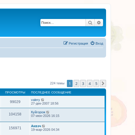
Поиск
Расширенный по
Регистрация
Вход
1
2
3
4
5
След.
224 темы
ПРОСМОТРЫ
ПОСЛЕДНЕЕ СООБЩЕНИЕ
valery
99029
27-дек-2007 18:56
Куйгорож
104158
07-июн-2026 16:15
Аквэч
156971
19-мар-2026 04:34