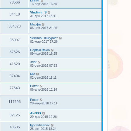
Lininkr
78566
13-апр-2018 13:35
Vladimir_S
34418
31-дек-2017 18:41
Марфа
304020
06-ноя-2017 21:26
Чемпион Фигурист
35997
02-мар-2017 17:26
Captain Baloo
57526
09-ноя-2016 18:25
3dbr
41620
03-сен-2016 07:53
Mio
37404
02-сен-2016 11:11
Potter
77643
06-апр-2016 12:14
Potter
117696
28-мар-2016 17:11
AleXXX
82125
29-дек-2015 12:26
Igorakhsanov
43635
28-окт-2015 18:24