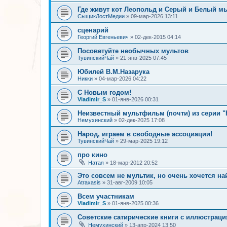
Где живут кот Леопольд и Серый и Белый 
СыщикЛостМедии
»
09-мар-2026 13:11
сценарий
Георгий Евгеньевич
»
02-дек-2015 04:14
Посоветуйте необычных мультов
ТувинскийЧай
»
21-янв-2025 07:45
Юбилей В.М.Назарука
Никки
»
04-мар-2026 04:22
С Новым годом!
Vladimir_S
»
01-янв-2026 00:31
Неизвестный мультфильм (почти) из серии 
Немухинский
»
02-дек-2025 17:08
Народ, играем в свободные ассоциации!
ТувинскийЧай
»
29-мар-2025 19:12
про кино
Натая
»
18-мар-2012 20:52
Это совсем не мультик, но очень хочется на
Atraxasis
»
31-авг-2009 10:05
Всем участникам
Vladimir_S
»
01-янв-2025 00:36
Советские сатирические книги с иллюстрац
Немухинский
»
13-апр-2024 13:50