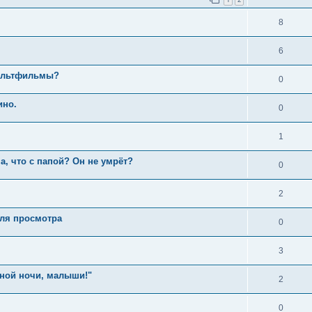
8
6
мультфильмы?
0
ино.
0
1
а, что с папой? Он не умрёт?
0
2
для просмотра
0
3
ной ночи, малыши!"
2
0