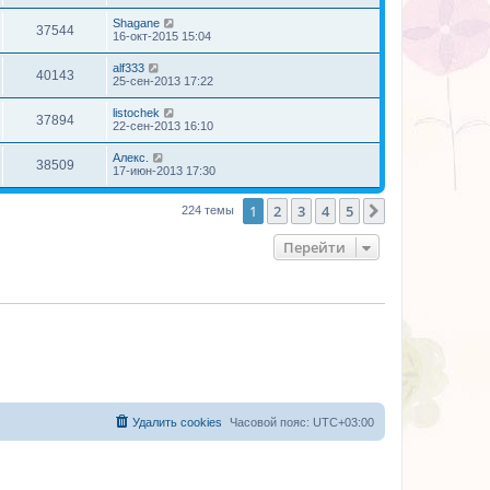
Shagane
37544
16-окт-2015 15:04
alf333
40143
25-сен-2013 17:22
listochek
37894
22-сен-2013 16:10
Алекс.
38509
17-июн-2013 17:30
1
2
3
4
5
След.
224 темы
Перейти
Удалить cookies
Часовой пояс:
UTC+03:00