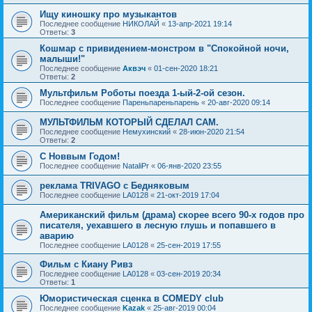
Ищу киношку про музыкантов
Последнее сообщение
НИКОЛАЙ
«
13-апр-2021 19:14
Ответы:
3
Кошмар с привидением-монстром в "Спокойной ночи,
малыши!"
Последнее сообщение
Аквэч
«
01-сен-2020 18:21
Ответы:
2
Мультфильм Роботы поезда 1-ый-2-ой сезон.
Последнее сообщение
Пареньпареньпарень
«
20-авг-2020 09:14
МУЛЬТФИЛЬМ КОТОРЫЙ СДЕЛАЛ САМ.
Последнее сообщение
Немухинский
«
28-июн-2020 21:54
Ответы:
2
С Новвым Годом!
Последнее сообщение
NataliPr
«
06-янв-2020 23:55
реклама TRIVAGO с Бедняковым
Последнее сообщение
LA0128
«
21-окт-2019 17:04
Американский фильм (драма) скорее всего 90-х годов про
писателя, уехавшего в лесную глушь и попавшего в
аварию
Последнее сообщение
LA0128
«
25-сен-2019 17:55
Фильм с Киану Ривз
Последнее сообщение
LA0128
«
03-сен-2019 20:34
Ответы:
1
Юмористическая сценка в COMEDY club
Последнее сообщение
Kazak
«
25-авг-2019 00:04