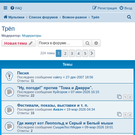
FAQ
Регистрация
Вход
П
Мультики
Список форумов
Всякое-разное
Трёп
о
Трёп
и
Модератор:
Модераторы
с
Поиск
Расширенный пои
Новая тема
к
1
2
3
4
5
След.
224 темы
Темы
Песня
Последнее сообщение
valery
«
27-дек-2007 18:56
Ответы:
11
"Ну, погоди!" против "Тома и Джерри".
Последнее сообщение
Куйгорож
«
07-июн-2026 16:15
Ответы:
22
1
2
Фестивали, показы, выставки и т. п.
Последнее сообщение
Аквэч
«
19-мар-2026 04:34
Ответы:
15
1
2
Где живут кот Леопольд и Серый и Белый мыши
Последнее сообщение
СыщикЛостМедии
«
09-мар-2026 19:01
Ответы:
2