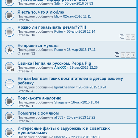
Последнее сообщение
3dbr
«
03-сен-2016 07:53
Я есть то, что я люблю
Последнее сообщение
Mio
«
02-сен-2016 11:11
Ответы:
2
можно ли показывать детям???!!!
Последнее сообщение
Potter
«
06-апр-2016 12:14
Ответы:
16
1
2
Не нравятся мульты
Последнее сообщение
Potter
«
28-мар-2016 17:11
Ответы:
32
1
2
3
Свинка Пеппа на русском. Peppa Pig
Последнее сообщение
AleXXX
«
29-дек-2015 12:26
Ответы:
8
Не дай Бог вам таких воспитателей в детсад вашему
ребенку
Последнее сообщение
Igorakhsanov
«
28-окт-2015 18:24
Ответы:
4
Подскажите аналогию
Последнее сообщение
Shagane
«
16-окт-2015 15:04
Ответы:
1
Помогите с хомяком
Последнее сообщение
alf333
«
25-сен-2013 17:22
Ответы:
2
Интересные факты о зарубежных и советских
мультфильмах.
Последнее сообщение
listochek
«
22-сен-2013 16:10