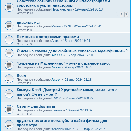
Советские сатирические книги с иллюстрациями
советских мультипликаторов
Последнее сообщение
Немухинский
«
19-май-2024 20:13
Ответы:
17
1
2
диафильмы
Последнее сообщение
Ребенок1978
«
02-май-2024 20:41
Ответы:
8
Помогите с авторскими правами
Последнее сообщение
Angst
«
15-апр-2024 19:04
Ответы:
6
О чем на самом деле любимые советские мультфильмы?
Последнее сообщение
AleXXX
«
15-апр-2024 17:50
"Бурёнка из Маслёнкино" - очень странное кино.
Последнее сообщение
Аквэч
«
20-мар-2024 19:33
Всем!
Последнее сообщение
Аквэч
«
01-янв-2024 01:18
Ответы:
1
Камеди Клаб. Дмитрий Хрусталёв: мама, мама, что с
папой? Он не умрёт?
Последнее сообщение
LA0128
«
25-мар-2023 09:27
Свои мультфильмы
Последнее сообщение
фитиль
«
10-авг-2022 13:09
Ответы:
2
друзья. помогите пожалуйста найти фильм для
просмотра
Последнее сообщение
senobit18061977
«
17-мар-2022 23:21