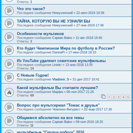
Ответы:
1
Что это такое?
Последнее сообщение
Немухинский
«
22-июл-2019 19:39
ТАЙНА, КОТОРУЮ ВЫ НЕ УЗНАЛИ БЫ
Последнее сообщение
Немухинский
«
27-янв-2019 17:48
Особенности мультиков
Последнее сообщение
Captain Baloo
«
11-авг-2018 19:40
Ответы:
2
Кто будет Чемпионом Мира по футболу в России?
Последнее сообщение
DarinaPt
«
17-июн-2018 18:10
Из YouTube удаляют советские мультфильмы
Последнее сообщение
Lininkr
«
13-апр-2018 13:35
Ответы:
14
С Новым Годом!
Последнее сообщение
Vladimir_S
«
31-дек-2017 18:41
Какой мультфильм Вы считаете лучшим?
Последнее сообщение
Марфа
«
06-ноя-2017 21:26
Ответы:
69
1
2
3
4
5
Вопрос про мультсериал "Томас и друзья"
Последнее сообщение
Чемпион Фигурист
«
02-мар-2017 17:26
Общаемся абсолютно на все темы
Последнее сообщение
Captain Baloo
«
09-ноя-2016 18:25
Ответы:
11
мультфильм "Сердце робота" 2016