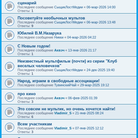
сценарий
Последнее сообщение
СыщикЛостМедии
«
06-мар-2026 14:00
Ответы:
1
Посоветуйте необычных мультов
Последнее сообщение
СыщикЛостМедии
«
06-мар-2026 13:48
Ответы:
9
Юбилей В.М.Назарука
Последнее сообщение
Никки
«
04-мар-2026 04:22
С Новым годом!
Последнее сообщение
Аквэч
«
13-янв-2026 21:17
Ответы:
1
Неизвестный мультфильм (почти) из серии "Клуб
веселых человечков"
Последнее сообщение
СыщикЛостМедии
«
24-дек-2025 19:40
Ответы:
1
Народ, играем в свободные ассоциации!
Последнее сообщение
ТувинскийЧай
«
29-мар-2025 19:12
про кино
Последнее сообщение
Аквэч
«
06-фев-2025 01:39
Ответы:
3
Это совсем не мультик, но очень хочется найти!
Последнее сообщение
Vladimir_S
«
21-янв-2025 08:24
Ответы:
6
Всем участникам
Последнее сообщение
Vladimir_S
«
07-янв-2025 12:12
Ответы:
3