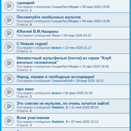
сценарий
Последнее сообщение
СыщикЛостМедии
«
06-мар-2026 14:00
Ответы:
1
Посоветуйте необычных мультов
Последнее сообщение
СыщикЛостМедии
«
06-мар-2026 13:48
Ответы:
9
Юбилей В.М.Назарука
Последнее сообщение
Никки
«
04-мар-2026 04:22
С Новым годом!
Последнее сообщение
Аквэч
«
13-янв-2026 21:17
Ответы:
1
Неизвестный мультфильм (почти) из серии "Клуб
веселых человечков"
Последнее сообщение
СыщикЛостМедии
«
24-дек-2025 19:40
Ответы:
1
Народ, играем в свободные ассоциации!
Последнее сообщение
ТувинскийЧай
«
29-мар-2025 19:12
про кино
Последнее сообщение
Аквэч
«
06-фев-2025 01:39
Ответы:
3
Это совсем не мультик, но очень хочется найти!
Последнее сообщение
Vladimir_S
«
21-янв-2025 08:24
Ответы:
6
Всем участникам
Последнее сообщение
Vladimir_S
«
07-янв-2025 12:12
Ответы:
3