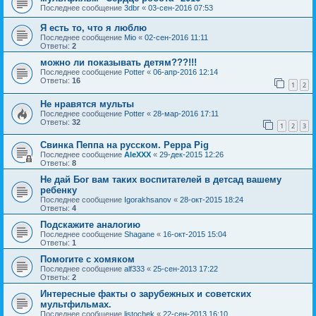
Последнее сообщение
3dbr
«
03-сен-2016 07:53
Я есть то, что я люблю
Последнее сообщение
Mio
«
02-сен-2016 11:11
Ответы:
2
можно ли показывать детям???!!!
Последнее сообщение
Potter
«
06-апр-2016 12:14
Ответы:
16
1
2
Не нравятся мульты
Последнее сообщение
Potter
«
28-мар-2016 17:11
Ответы:
32
1
2
3
Свинка Пеппа на русском. Peppa Pig
Последнее сообщение
AleXXX
«
29-дек-2015 12:26
Ответы:
8
Не дай Бог вам таких воспитателей в детсад вашему
ребенку
Последнее сообщение
Igorakhsanov
«
28-окт-2015 18:24
Ответы:
4
Подскажите аналогию
Последнее сообщение
Shagane
«
16-окт-2015 15:04
Ответы:
1
Помогите с хомяком
Последнее сообщение
alf333
«
25-сен-2013 17:22
Ответы:
2
Интересные факты о зарубежных и советских
мультфильмах.
Последнее сообщение
listochek
«
22-сен-2013 16:10