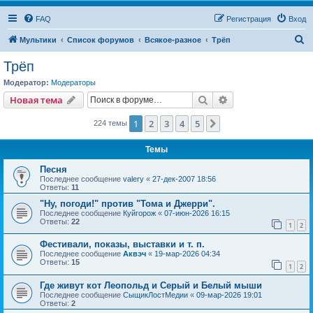
FAQ
Регистрация
Вход
П
Мультики
Список форумов
Всякое-разное
Трёп
о
Трёп
и
Модератор:
Модераторы
с
Поиск
Расширенный пои
Новая тема
к
1
2
3
4
5
След.
224 темы
Темы
Песня
Последнее сообщение
valery
«
27-дек-2007 18:56
Ответы:
11
"Ну, погоди!" против "Тома и Джерри".
Последнее сообщение
Куйгорож
«
07-июн-2026 16:15
Ответы:
22
1
2
Фестивали, показы, выставки и т. п.
Последнее сообщение
Аквэч
«
19-мар-2026 04:34
Ответы:
15
1
2
Где живут кот Леопольд и Серый и Белый мыши
Последнее сообщение
СыщикЛостМедии
«
09-мар-2026 19:01
Ответы:
2