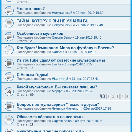
Ответы:
1
Что это такое?
Последнее сообщение
Немухинский
«
22-июл-2019 19:39
ТАЙНА, КОТОРУЮ ВЫ НЕ УЗНАЛИ БЫ
Последнее сообщение
Немухинский
«
27-янв-2019 17:48
Особенности мультиков
Последнее сообщение
Captain Baloo
«
11-авг-2018 19:40
Ответы:
2
Кто будет Чемпионом Мира по футболу в России?
Последнее сообщение
DarinaPt
«
17-июн-2018 18:10
Из YouTube удаляют советские мультфильмы
Последнее сообщение
Lininkr
«
13-апр-2018 13:35
Ответы:
14
С Новым Годом!
Последнее сообщение
Vladimir_S
«
31-дек-2017 18:41
Какой мультфильм Вы считаете лучшим?
Последнее сообщение
Марфа
«
06-ноя-2017 21:26
Ответы:
69
1
2
3
4
5
Вопрос про мультсериал "Томас и друзья"
Последнее сообщение
Чемпион Фигурист
«
02-мар-2017 17:26
Общаемся абсолютно на все темы
Последнее сообщение
Captain Baloo
«
09-ноя-2016 18:25
Ответы:
11
мультфильм "Сердце робота" 2016