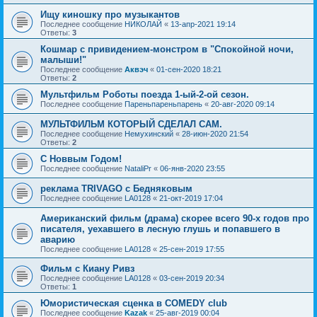
Ищу киношку про музыкантов
Последнее сообщение
НИКОЛАЙ
«
13-апр-2021 19:14
Ответы:
3
Кошмар с привидением-монстром в "Спокойной ночи,
малыши!"
Последнее сообщение
Аквэч
«
01-сен-2020 18:21
Ответы:
2
Мультфильм Роботы поезда 1-ый-2-ой сезон.
Последнее сообщение
Пареньпареньпарень
«
20-авг-2020 09:14
МУЛЬТФИЛЬМ КОТОРЫЙ СДЕЛАЛ САМ.
Последнее сообщение
Немухинский
«
28-июн-2020 21:54
Ответы:
2
С Новвым Годом!
Последнее сообщение
NataliPr
«
06-янв-2020 23:55
реклама TRIVAGO с Бедняковым
Последнее сообщение
LA0128
«
21-окт-2019 17:04
Американский фильм (драма) скорее всего 90-х годов про
писателя, уехавшего в лесную глушь и попавшего в
аварию
Последнее сообщение
LA0128
«
25-сен-2019 17:55
Фильм с Киану Ривз
Последнее сообщение
LA0128
«
03-сен-2019 20:34
Ответы:
1
Юмористическая сценка в COMEDY club
Последнее сообщение
Kazak
«
25-авг-2019 00:04