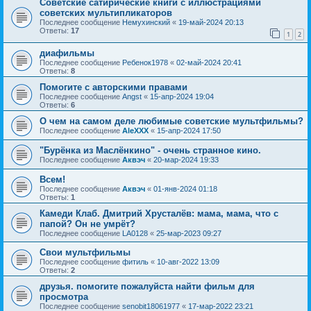
Советские сатирические книги с иллюстрациями
советских мультипликаторов
Последнее сообщение
Немухинский
«
19-май-2024 20:13
Ответы:
17
1
2
диафильмы
Последнее сообщение
Ребенок1978
«
02-май-2024 20:41
Ответы:
8
Помогите с авторскими правами
Последнее сообщение
Angst
«
15-апр-2024 19:04
Ответы:
6
О чем на самом деле любимые советские мультфильмы?
Последнее сообщение
AleXXX
«
15-апр-2024 17:50
"Бурёнка из Маслёнкино" - очень странное кино.
Последнее сообщение
Аквэч
«
20-мар-2024 19:33
Всем!
Последнее сообщение
Аквэч
«
01-янв-2024 01:18
Ответы:
1
Камеди Клаб. Дмитрий Хрусталёв: мама, мама, что с
папой? Он не умрёт?
Последнее сообщение
LA0128
«
25-мар-2023 09:27
Свои мультфильмы
Последнее сообщение
фитиль
«
10-авг-2022 13:09
Ответы:
2
друзья. помогите пожалуйста найти фильм для
просмотра
Последнее сообщение
senobit18061977
«
17-мар-2022 23:21