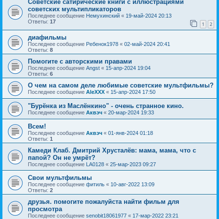
Советские сатирические книги с иллюстрациями
советских мультипликаторов
Последнее сообщение
Немухинский
«
19-май-2024 20:13
Ответы:
17
1
2
диафильмы
Последнее сообщение
Ребенок1978
«
02-май-2024 20:41
Ответы:
8
Помогите с авторскими правами
Последнее сообщение
Angst
«
15-апр-2024 19:04
Ответы:
6
О чем на самом деле любимые советские мультфильмы?
Последнее сообщение
AleXXX
«
15-апр-2024 17:50
"Бурёнка из Маслёнкино" - очень странное кино.
Последнее сообщение
Аквэч
«
20-мар-2024 19:33
Всем!
Последнее сообщение
Аквэч
«
01-янв-2024 01:18
Ответы:
1
Камеди Клаб. Дмитрий Хрусталёв: мама, мама, что с
папой? Он не умрёт?
Последнее сообщение
LA0128
«
25-мар-2023 09:27
Свои мультфильмы
Последнее сообщение
фитиль
«
10-авг-2022 13:09
Ответы:
2
друзья. помогите пожалуйста найти фильм для
просмотра
Последнее сообщение
senobit18061977
«
17-мар-2022 23:21