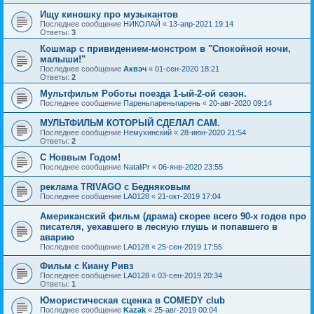
Ищу киношку про музыкантов
Последнее сообщение
НИКОЛАЙ
«
13-апр-2021 19:14
Ответы:
3
Кошмар с привидением-монстром в "Спокойной ночи,
малыши!"
Последнее сообщение
Аквэч
«
01-сен-2020 18:21
Ответы:
2
Мультфильм Роботы поезда 1-ый-2-ой сезон.
Последнее сообщение
Пареньпареньпарень
«
20-авг-2020 09:14
МУЛЬТФИЛЬМ КОТОРЫЙ СДЕЛАЛ САМ.
Последнее сообщение
Немухинский
«
28-июн-2020 21:54
Ответы:
2
С Новвым Годом!
Последнее сообщение
NataliPr
«
06-янв-2020 23:55
реклама TRIVAGO с Бедняковым
Последнее сообщение
LA0128
«
21-окт-2019 17:04
Американский фильм (драма) скорее всего 90-х годов про
писателя, уехавшего в лесную глушь и попавшего в
аварию
Последнее сообщение
LA0128
«
25-сен-2019 17:55
Фильм с Киану Ривз
Последнее сообщение
LA0128
«
03-сен-2019 20:34
Ответы:
1
Юмористическая сценка в COMEDY club
Последнее сообщение
Kazak
«
25-авг-2019 00:04