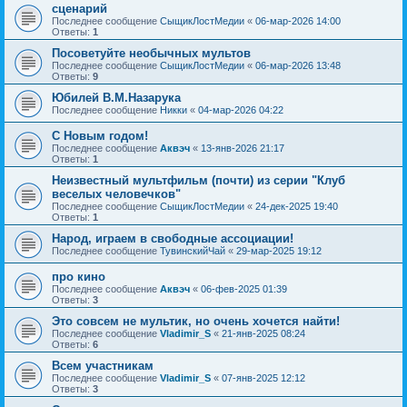
сценарий
Последнее сообщение
СыщикЛостМедии
«
06-мар-2026 14:00
Ответы:
1
Посоветуйте необычных мультов
Последнее сообщение
СыщикЛостМедии
«
06-мар-2026 13:48
Ответы:
9
Юбилей В.М.Назарука
Последнее сообщение
Никки
«
04-мар-2026 04:22
С Новым годом!
Последнее сообщение
Аквэч
«
13-янв-2026 21:17
Ответы:
1
Неизвестный мультфильм (почти) из серии "Клуб
веселых человечков"
Последнее сообщение
СыщикЛостМедии
«
24-дек-2025 19:40
Ответы:
1
Народ, играем в свободные ассоциации!
Последнее сообщение
ТувинскийЧай
«
29-мар-2025 19:12
про кино
Последнее сообщение
Аквэч
«
06-фев-2025 01:39
Ответы:
3
Это совсем не мультик, но очень хочется найти!
Последнее сообщение
Vladimir_S
«
21-янв-2025 08:24
Ответы:
6
Всем участникам
Последнее сообщение
Vladimir_S
«
07-янв-2025 12:12
Ответы:
3