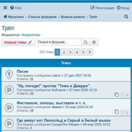
FAQ
Регистрация
Вход
П
Мультики
Список форумов
Всякое-разное
Трёп
о
Трёп
и
Модератор:
Модераторы
с
Поиск
Расширенный пои
Новая тема
к
1
2
3
4
5
След.
224 темы
Темы
Песня
Последнее сообщение
valery
«
27-дек-2007 18:56
Ответы:
11
"Ну, погоди!" против "Тома и Джерри".
Последнее сообщение
Куйгорож
«
07-июн-2026 16:15
Ответы:
22
1
2
Фестивали, показы, выставки и т. п.
Последнее сообщение
Аквэч
«
19-мар-2026 04:34
Ответы:
15
1
2
Где живут кот Леопольд и Серый и Белый мыши
Последнее сообщение
СыщикЛостМедии
«
09-мар-2026 19:01
Ответы:
2