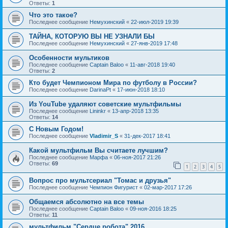
Ответы:
1
Что это такое?
Последнее сообщение
Немухинский
«
22-июл-2019 19:39
ТАЙНА, КОТОРУЮ ВЫ НЕ УЗНАЛИ БЫ
Последнее сообщение
Немухинский
«
27-янв-2019 17:48
Особенности мультиков
Последнее сообщение
Captain Baloo
«
11-авг-2018 19:40
Ответы:
2
Кто будет Чемпионом Мира по футболу в России?
Последнее сообщение
DarinaPt
«
17-июн-2018 18:10
Из YouTube удаляют советские мультфильмы
Последнее сообщение
Lininkr
«
13-апр-2018 13:35
Ответы:
14
С Новым Годом!
Последнее сообщение
Vladimir_S
«
31-дек-2017 18:41
Какой мультфильм Вы считаете лучшим?
Последнее сообщение
Марфа
«
06-ноя-2017 21:26
Ответы:
69
1
2
3
4
5
Вопрос про мультсериал "Томас и друзья"
Последнее сообщение
Чемпион Фигурист
«
02-мар-2017 17:26
Общаемся абсолютно на все темы
Последнее сообщение
Captain Baloo
«
09-ноя-2016 18:25
Ответы:
11
мультфильм "Сердце робота" 2016