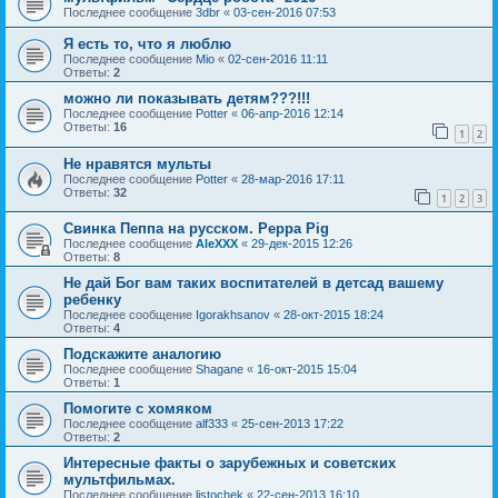
Последнее сообщение
3dbr
«
03-сен-2016 07:53
Я есть то, что я люблю
Последнее сообщение
Mio
«
02-сен-2016 11:11
Ответы:
2
можно ли показывать детям???!!!
Последнее сообщение
Potter
«
06-апр-2016 12:14
Ответы:
16
1
2
Не нравятся мульты
Последнее сообщение
Potter
«
28-мар-2016 17:11
Ответы:
32
1
2
3
Свинка Пеппа на русском. Peppa Pig
Последнее сообщение
AleXXX
«
29-дек-2015 12:26
Ответы:
8
Не дай Бог вам таких воспитателей в детсад вашему
ребенку
Последнее сообщение
Igorakhsanov
«
28-окт-2015 18:24
Ответы:
4
Подскажите аналогию
Последнее сообщение
Shagane
«
16-окт-2015 15:04
Ответы:
1
Помогите с хомяком
Последнее сообщение
alf333
«
25-сен-2013 17:22
Ответы:
2
Интересные факты о зарубежных и советских
мультфильмах.
Последнее сообщение
listochek
«
22-сен-2013 16:10