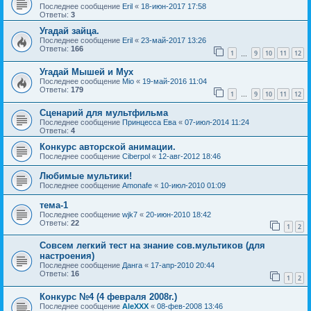
Последнее сообщение
Eril
«
18-июн-2017 17:58
Ответы:
3
Угадай зайца.
Последнее сообщение
Eril
«
23-май-2017 13:26
Ответы:
166
1
9
10
11
12
…
Угадай Мышей и Мух
Последнее сообщение
Mio
«
19-май-2016 11:04
Ответы:
179
1
9
10
11
12
…
Сценарий для мультфильма
Последнее сообщение
Принцесса Ева
«
07-июл-2014 11:24
Ответы:
4
Конкурс авторской анимации.
Последнее сообщение
Ciberpol
«
12-авг-2012 18:46
Любимые мультики!
Последнее сообщение
Amonafe
«
10-июл-2010 01:09
тема-1
Последнее сообщение
wjk7
«
20-июн-2010 18:42
Ответы:
22
1
2
Совсем легкий тест на знание сов.мультиков (для
настроения)
Последнее сообщение
Данга
«
17-апр-2010 20:44
Ответы:
16
1
2
Конкурс №4 (4 февраля 2008г.)
Последнее сообщение
AleXXX
«
08-фев-2008 13:46