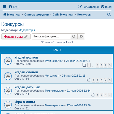
FAQ
Регистрация
Вход
П
Мультики
Список форумов
Сайт Мультики
Конкурсы
о
Конкурсы
и
Модератор:
Модераторы
с
Поиск
Расширенный пои
Новая тема
к
35 тем • Страница
1
из
1
Темы
Угадай волков
Последнее сообщение
ТувинскийЧай
«
27-июл-2026 08:14
Ответы:
128
1
6
7
8
9
…
Угадай слонов
Последнее сообщение
Металлист
«
04-июл-2026 11:11
Ответы:
69
1
2
3
4
5
Угадай детишек
Последнее сообщение
Темнокрыскин
«
21-июн-2026 12:54
Ответы:
48
1
2
3
4
Игра в ляпы
Последнее сообщение
Темнокрыскин
«
17-июн-2026 13:36
Ответы:
11