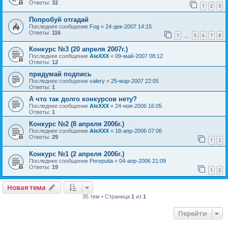
Ответы:
32
1
2
3
Попробуй отгадай
Последнее сообщение
Fog
«
24-дек-2007 14:15
Ответы:
116
1
5
6
7
8
…
Конкурс №3 (20 апреля 2007г.)
Последнее сообщение
AleXXX
«
09-май-2007 08:12
Ответы:
12
придумай подпись
Последнее сообщение
valery
«
25-мар-2007 22:05
Ответы:
1
А что так долго конкурсов нету?
Последнее сообщение
AleXXX
«
24-ноя-2006 16:05
Ответы:
1
Конкурс №2 (8 апреля 2006г.)
Последнее сообщение
AleXXX
«
18-апр-2006 07:06
Ответы:
29
1
2
Конкурс №1 (2 апреля 2006г.)
Последнее сообщение
Pereputia
«
04-апр-2006 21:09
Ответы:
19
1
2
Новая тема
35 тем • Страница
1
из
1
Перейти