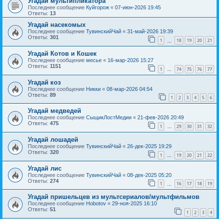
Угадай мультипликатора
Последнее сообщение
Куйгорож
«
07-июн-2026 19:45
Ответы:
13
Угадай насекомых
Последнее сообщение
ТувинскийЧай
«
31-май-2026 19:39
Ответы:
301
1
18
19
20
21
…
Угадай Котов и Кошек
Последнее сообщение
месье
«
16-мар-2026 15:27
Ответы:
1151
1
74
75
76
77
…
Угадай коз
Последнее сообщение
Никки
«
08-мар-2026 04:54
Ответы:
89
1
2
3
4
5
6
Угадай медведей
Последнее сообщение
СыщикЛостМедии
«
21-фев-2026 20:49
Ответы:
475
1
29
30
31
32
…
Угадай лошадей
Последнее сообщение
ТувинскийЧай
«
26-дек-2025 19:29
Ответы:
320
1
19
20
21
22
…
Угадай лис
Последнее сообщение
ТувинскийЧай
«
08-дек-2025 05:20
Ответы:
274
1
16
17
18
19
…
Угадай пришельцев из мультсериалов/мультфильмов
Последнее сообщение
Hobotov
«
29-ноя-2025 16:10
Ответы:
51
1
2
3
4