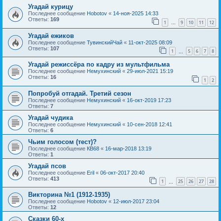
Угадай курицу
Последнее сообщение
Hobotov
«
14-ноя-2025 14:33
Ответы:
169
1
9
10
11
12
…
Угадай ежиков
Последнее сообщение
ТувинскийЧай
«
11-окт-2025 08:09
Ответы:
107
1
5
6
7
8
…
Угадай режиссёра по кадру из мультфильма
Последнее сообщение
Немухинский
«
29-июл-2021 15:19
Ответы:
16
1
2
Попробуй отгадай. Третий сезон
Последнее сообщение
Немухинский
«
16-окт-2019 17:23
Ответы:
7
Угадай чудика
Последнее сообщение
Немухинский
«
10-сен-2018 12:41
Ответы:
6
Чьим голосом (тест)?
Последнее сообщение
КВ68
«
16-мар-2018 13:19
Ответы:
1
Угадай псов
Последнее сообщение
Eril
«
06-окт-2017 20:40
Ответы:
413
1
25
26
27
28
…
Викторина №1 (1912-1935)
Последнее сообщение
Hobotov
«
12-июл-2017 23:04
Ответы:
12
Сказки 60-х