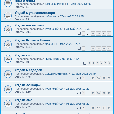
Игра в ляпы
Последнее сообщение
Темнокрыскин
«
17-июн-2026 13:36
Ответы:
11
Угадай мультипликатора
Последнее сообщение
Куйгорож
«
07-июн-2026 19:45
Ответы:
13
Угадай насекомых
Последнее сообщение
ТувинскийЧай
«
31-май-2026 19:39
Ответы:
301
1
18
19
20
21
…
Угадай Котов и Кошек
Последнее сообщение
месье
«
16-мар-2026 15:27
Ответы:
1151
1
74
75
76
77
…
Угадай коз
Последнее сообщение
Никки
«
08-мар-2026 04:54
Ответы:
89
1
2
3
4
5
6
Угадай медведей
Последнее сообщение
СыщикЛостМедии
«
21-фев-2026 20:49
Ответы:
475
1
29
30
31
32
…
Угадай лошадей
Последнее сообщение
ТувинскийЧай
«
26-дек-2025 19:29
Ответы:
320
1
19
20
21
22
…
Угадай лис
Последнее сообщение
ТувинскийЧай
«
08-дек-2025 05:20
Ответы:
274
1
16
17
18
19
…