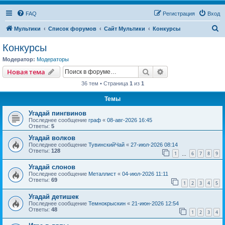
FAQ
Регистрация
Вход
П
Мультики
Список форумов
Сайт Мультики
Конкурсы
о
Конкурсы
и
Модератор:
Модераторы
с
Поиск
Расширенный пои
Новая тема
к
36 тем • Страница
1
из
1
Темы
Угадай пингвинов
Последнее сообщение
граф
«
08-авг-2026 16:45
Ответы:
5
Угадай волков
Последнее сообщение
ТувинскийЧай
«
27-июл-2026 08:14
Ответы:
128
1
6
7
8
9
…
Угадай слонов
Последнее сообщение
Металлист
«
04-июл-2026 11:11
Ответы:
69
1
2
3
4
5
Угадай детишек
Последнее сообщение
Темнокрыскин
«
21-июн-2026 12:54
Ответы:
48
1
2
3
4