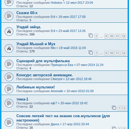
Последнее сообщение
Hobotov
«
12-июл-2017 23:04
Ответы:
12
Сказки 60-х
Последнее сообщение
Eril
«
18-июн-2017 17:58
Ответы:
3
Угадай зайца.
Последнее сообщение
Eril
«
23-май-2017 13:26
Ответы:
166
1
9
10
11
12
…
Угадай Мышей и Мух
Последнее сообщение
Mio
«
19-май-2016 11:04
Ответы:
179
1
9
10
11
12
…
Сценарий для мультфильма
Последнее сообщение
Принцесса Ева
«
07-июл-2014 11:24
Ответы:
4
Конкурс авторской анимации.
Последнее сообщение
Ciberpol
«
12-авг-2012 18:46
Любимые мультики!
Последнее сообщение
Amonafe
«
10-июл-2010 01:09
тема-1
Последнее сообщение
wjk7
«
20-июн-2010 18:42
Ответы:
22
1
2
Совсем легкий тест на знание сов.мультиков (для
настроения)
Последнее сообщение
Данга
«
17-апр-2010 20:44
Ответы:
16