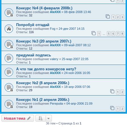
1
2
Конкурс №4 (4 февраля 2008г.)
Последнее сообщение
AleXXX
«
08-фев-2008 13:46
Ответы:
32
1
2
3
Попробуй отгадай
Последнее сообщение
Fog
«
24-дек-2007 14:15
Ответы:
116
1
5
6
7
8
…
Конкурс №3 (20 апреля 2007г.)
Последнее сообщение
AleXXX
«
09-май-2007 08:12
Ответы:
12
придумай подпись
Последнее сообщение
valery
«
25-мар-2007 22:05
Ответы:
1
А что так долго конкурсов нету?
Последнее сообщение
AleXXX
«
24-ноя-2006 16:05
Ответы:
1
Конкурс №2 (8 апреля 2006г.)
Последнее сообщение
AleXXX
«
18-апр-2006 07:06
Ответы:
29
1
2
Конкурс №1 (2 апреля 2006г.)
Последнее сообщение
Pereputia
«
04-апр-2006 21:09
Ответы:
19
1
2
Новая тема
36 тем • Страница
1
из
1