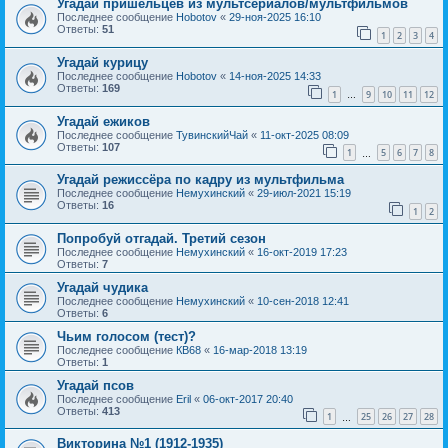
Угадай пришельцев из мультсериалов/мультфильмов
Последнее сообщение
Hobotov
«
29-ноя-2025 16:10
Ответы:
51
1
2
3
4
Угадай курицу
Последнее сообщение
Hobotov
«
14-ноя-2025 14:33
Ответы:
169
1
9
10
11
12
…
Угадай ежиков
Последнее сообщение
ТувинскийЧай
«
11-окт-2025 08:09
Ответы:
107
1
5
6
7
8
…
Угадай режиссёра по кадру из мультфильма
Последнее сообщение
Немухинский
«
29-июл-2021 15:19
Ответы:
16
1
2
Попробуй отгадай. Третий сезон
Последнее сообщение
Немухинский
«
16-окт-2019 17:23
Ответы:
7
Угадай чудика
Последнее сообщение
Немухинский
«
10-сен-2018 12:41
Ответы:
6
Чьим голосом (тест)?
Последнее сообщение
КВ68
«
16-мар-2018 13:19
Ответы:
1
Угадай псов
Последнее сообщение
Eril
«
06-окт-2017 20:40
Ответы:
413
1
25
26
27
28
…
Викторина №1 (1912-1935)