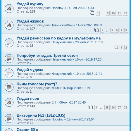
Угадай курицу
Последнее сообщение
Hobotov
«
14-ноя-2025 14:33
Ответы:
169
1
9
10
11
12
…
Угадай ежиков
Последнее сообщение
ТувинскийЧай
«
11-окт-2025 08:09
Ответы:
107
1
5
6
7
8
…
Угадай режиссёра по кадру из мультфильма
Последнее сообщение
Немухинский
«
29-июл-2021 15:19
Ответы:
16
1
2
Попробуй отгадай. Третий сезон
Последнее сообщение
Немухинский
«
16-окт-2019 17:23
Ответы:
7
Угадай чудика
Последнее сообщение
Немухинский
«
10-сен-2018 12:41
Ответы:
6
Чьим голосом (тест)?
Последнее сообщение
КВ68
«
16-мар-2018 13:19
Ответы:
1
Угадай псов
Последнее сообщение
Eril
«
06-окт-2017 20:40
Ответы:
413
1
25
26
27
28
…
Викторина №1 (1912-1935)
Последнее сообщение
Hobotov
«
12-июл-2017 23:04
Ответы:
12
Сказки 60-х