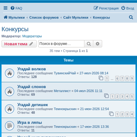
FAQ
Регистрация
Вход
П
Мультики
Список форумов
Сайт Мультики
Конкурсы
о
Конкурсы
и
Модератор:
Модераторы
с
Поиск
Расширенный пои
Новая тема
к
35 тем • Страница
1
из
1
Темы
Угадай волков
Последнее сообщение
ТувинскийЧай
«
27-июл-2026 08:14
Ответы:
128
1
6
7
8
9
…
Угадай слонов
Последнее сообщение
Металлист
«
04-июл-2026 11:11
Ответы:
69
1
2
3
4
5
Угадай детишек
Последнее сообщение
Темнокрыскин
«
21-июн-2026 12:54
Ответы:
48
1
2
3
4
Игра в ляпы
Последнее сообщение
Темнокрыскин
«
17-июн-2026 13:36
Ответы:
11