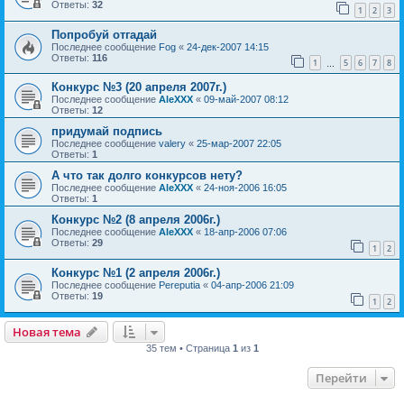
Ответы:
32
1
2
3
Попробуй отгадай
Последнее сообщение
Fog
«
24-дек-2007 14:15
Ответы:
116
1
5
6
7
8
…
Конкурс №3 (20 апреля 2007г.)
Последнее сообщение
AleXXX
«
09-май-2007 08:12
Ответы:
12
придумай подпись
Последнее сообщение
valery
«
25-мар-2007 22:05
Ответы:
1
А что так долго конкурсов нету?
Последнее сообщение
AleXXX
«
24-ноя-2006 16:05
Ответы:
1
Конкурс №2 (8 апреля 2006г.)
Последнее сообщение
AleXXX
«
18-апр-2006 07:06
Ответы:
29
1
2
Конкурс №1 (2 апреля 2006г.)
Последнее сообщение
Pereputia
«
04-апр-2006 21:09
Ответы:
19
1
2
Новая тема
35 тем • Страница
1
из
1
Перейти