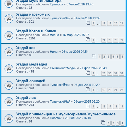
Угадай мультипликатора
Последнее сообщение
Куйгорож
«
07-июн-2026 19:45
Ответы:
13
Угадай насекомых
Последнее сообщение
ТувинскийЧай
«
31-май-2026 19:39
Ответы:
301
1
18
19
20
21
…
Угадай Котов и Кошек
Последнее сообщение
месье
«
16-мар-2026 15:27
Ответы:
1151
1
74
75
76
77
…
Угадай коз
Последнее сообщение
Никки
«
08-мар-2026 04:54
Ответы:
89
1
2
3
4
5
6
Угадай медведей
Последнее сообщение
СыщикЛостМедии
«
21-фев-2026 20:49
Ответы:
475
1
29
30
31
32
…
Угадай лошадей
Последнее сообщение
ТувинскийЧай
«
26-дек-2025 19:29
Ответы:
320
1
19
20
21
22
…
Угадай лис
Последнее сообщение
ТувинскийЧай
«
08-дек-2025 05:20
Ответы:
274
1
16
17
18
19
…
Угадай пришельцев из мультсериалов/мультфильмов
Последнее сообщение
Hobotov
«
29-ноя-2025 16:10
Ответы:
51
1
2
3
4