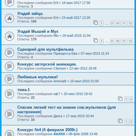
Последнее сообщение
Eril
«
18-июн-2017 17:58
Ответы:
3
Угадай зайца.
Последнее сообщение
Eril
«
23-май-2017 13:26
Ответы:
166
1
9
10
11
12
…
Угадай Мышей и Мух
Последнее сообщение
Mio
«
19-май-2016 11:04
Ответы:
179
1
9
10
11
12
…
Сценарий для мультфильма
Последнее сообщение
Принцесса Ева
«
07-июл-2014 11:24
Ответы:
4
Конкурс авторской анимации.
Последнее сообщение
Ciberpol
«
12-авг-2012 18:46
Любимые мультики!
Последнее сообщение
Amonafe
«
10-июл-2010 01:09
тема-1
Последнее сообщение
wjk7
«
20-июн-2010 18:42
Ответы:
22
1
2
Совсем легкий тест на знание сов.мультиков (для
настроения)
Последнее сообщение
Данга
«
17-апр-2010 20:44
Ответы:
16
1
2
Конкурс №4 (4 февраля 2008г.)
Последнее сообщение
AleXXX
«
08-фев-2008 13:46