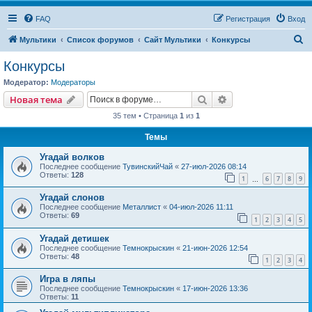
FAQ
Регистрация
Вход
П
Мультики
Список форумов
Сайт Мультики
Конкурсы
о
Конкурсы
и
Модератор:
Модераторы
с
Поиск
Расширенный пои
Новая тема
к
35 тем • Страница
1
из
1
Темы
Угадай волков
Последнее сообщение
ТувинскийЧай
«
27-июл-2026 08:14
Ответы:
128
1
6
7
8
9
…
Угадай слонов
Последнее сообщение
Металлист
«
04-июл-2026 11:11
Ответы:
69
1
2
3
4
5
Угадай детишек
Последнее сообщение
Темнокрыскин
«
21-июн-2026 12:54
Ответы:
48
1
2
3
4
Игра в ляпы
Последнее сообщение
Темнокрыскин
«
17-июн-2026 13:36
Ответы:
11