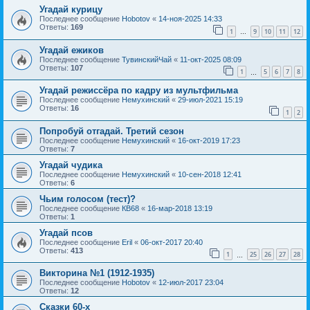
Угадай курицу
Последнее сообщение
Hobotov
«
14-ноя-2025 14:33
Ответы:
169
1
9
10
11
12
…
Угадай ежиков
Последнее сообщение
ТувинскийЧай
«
11-окт-2025 08:09
Ответы:
107
1
5
6
7
8
…
Угадай режиссёра по кадру из мультфильма
Последнее сообщение
Немухинский
«
29-июл-2021 15:19
Ответы:
16
1
2
Попробуй отгадай. Третий сезон
Последнее сообщение
Немухинский
«
16-окт-2019 17:23
Ответы:
7
Угадай чудика
Последнее сообщение
Немухинский
«
10-сен-2018 12:41
Ответы:
6
Чьим голосом (тест)?
Последнее сообщение
КВ68
«
16-мар-2018 13:19
Ответы:
1
Угадай псов
Последнее сообщение
Eril
«
06-окт-2017 20:40
Ответы:
413
1
25
26
27
28
…
Викторина №1 (1912-1935)
Последнее сообщение
Hobotov
«
12-июл-2017 23:04
Ответы:
12
Сказки 60-х