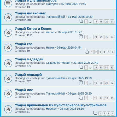
Угадай мультипликатора
Последнее сообщение
Куйгорож
«
07-июн-2026 19:45
Ответы:
13
Угадай насекомых
Последнее сообщение
ТувинскийЧай
«
31-май-2026 19:39
Ответы:
301
1
18
19
20
21
…
Угадай Котов и Кошек
Последнее сообщение
месье
«
16-мар-2026 15:27
Ответы:
1151
1
74
75
76
77
…
Угадай коз
Последнее сообщение
Никки
«
08-мар-2026 04:54
Ответы:
89
1
2
3
4
5
6
Угадай медведей
Последнее сообщение
СыщикЛостМедии
«
21-фев-2026 20:49
Ответы:
475
1
29
30
31
32
…
Угадай лошадей
Последнее сообщение
ТувинскийЧай
«
26-дек-2025 19:29
Ответы:
320
1
19
20
21
22
…
Угадай лис
Последнее сообщение
ТувинскийЧай
«
08-дек-2025 05:20
Ответы:
274
1
16
17
18
19
…
Угадай пришельцев из мультсериалов/мультфильмов
Последнее сообщение
Hobotov
«
29-ноя-2025 16:10
Ответы:
51
1
2
3
4