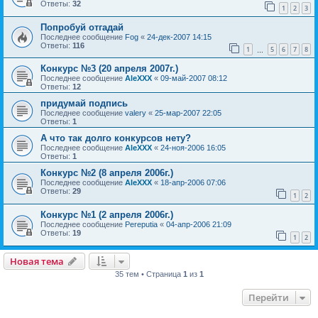
Ответы:
32
1
2
3
Попробуй отгадай
Последнее сообщение
Fog
«
24-дек-2007 14:15
Ответы:
116
1
5
6
7
8
…
Конкурс №3 (20 апреля 2007г.)
Последнее сообщение
AleXXX
«
09-май-2007 08:12
Ответы:
12
придумай подпись
Последнее сообщение
valery
«
25-мар-2007 22:05
Ответы:
1
А что так долго конкурсов нету?
Последнее сообщение
AleXXX
«
24-ноя-2006 16:05
Ответы:
1
Конкурс №2 (8 апреля 2006г.)
Последнее сообщение
AleXXX
«
18-апр-2006 07:06
Ответы:
29
1
2
Конкурс №1 (2 апреля 2006г.)
Последнее сообщение
Pereputia
«
04-апр-2006 21:09
Ответы:
19
1
2
Новая тема
35 тем • Страница
1
из
1
Перейти