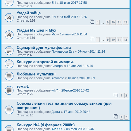
Последнее сообщение
Eril
«
18-июн-2017 17:58
Ответы:
3
Угадай зайца.
Последнее сообщение
Eril
«
23-май-2017 13:26
Ответы:
166
1
9
10
11
12
…
Угадай Мышей и Мух
Последнее сообщение
Mio
«
19-май-2016 11:04
Ответы:
179
1
9
10
11
12
…
Сценарий для мультфильма
Последнее сообщение
Принцесса Ева
«
07-июл-2014 11:24
Ответы:
4
Конкурс авторской анимации.
Последнее сообщение
Ciberpol
«
12-авг-2012 18:46
Любимые мультики!
Последнее сообщение
Amonafe
«
10-июл-2010 01:09
тема-1
Последнее сообщение
wjk7
«
20-июн-2010 18:42
Ответы:
22
1
2
Совсем легкий тест на знание сов.мультиков (для
настроения)
Последнее сообщение
Данга
«
17-апр-2010 20:44
Ответы:
16
1
2
Конкурс №4 (4 февраля 2008г.)
Последнее сообщение
AleXXX
«
08-фев-2008 13:46