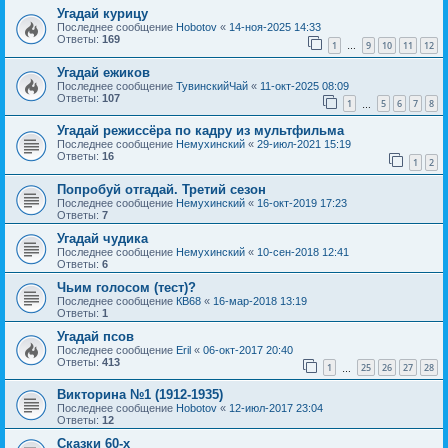
Угадай курицу
Последнее сообщение
Hobotov
«
14-ноя-2025 14:33
Ответы:
169
1
9
10
11
12
…
Угадай ежиков
Последнее сообщение
ТувинскийЧай
«
11-окт-2025 08:09
Ответы:
107
1
5
6
7
8
…
Угадай режиссёра по кадру из мультфильма
Последнее сообщение
Немухинский
«
29-июл-2021 15:19
Ответы:
16
1
2
Попробуй отгадай. Третий сезон
Последнее сообщение
Немухинский
«
16-окт-2019 17:23
Ответы:
7
Угадай чудика
Последнее сообщение
Немухинский
«
10-сен-2018 12:41
Ответы:
6
Чьим голосом (тест)?
Последнее сообщение
КВ68
«
16-мар-2018 13:19
Ответы:
1
Угадай псов
Последнее сообщение
Eril
«
06-окт-2017 20:40
Ответы:
413
1
25
26
27
28
…
Викторина №1 (1912-1935)
Последнее сообщение
Hobotov
«
12-июл-2017 23:04
Ответы:
12
Сказки 60-х