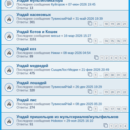
Угадай мультипликатора
Последнее сообщение
Куйгорож
«
07-июн-2026 19:45
Ответы:
13
Угадай насекомых
Последнее сообщение
ТувинскийЧай
«
31-май-2026 19:39
Ответы:
301
1
18
19
20
21
…
Угадай Котов и Кошек
Последнее сообщение
месье
«
16-мар-2026 15:27
Ответы:
1151
1
74
75
76
77
…
Угадай коз
Последнее сообщение
Никки
«
08-мар-2026 04:54
Ответы:
89
1
2
3
4
5
6
Угадай медведей
Последнее сообщение
СыщикЛостМедии
«
21-фев-2026 20:49
Ответы:
475
1
29
30
31
32
…
Угадай лошадей
Последнее сообщение
ТувинскийЧай
«
26-дек-2025 19:29
Ответы:
320
1
19
20
21
22
…
Угадай лис
Последнее сообщение
ТувинскийЧай
«
08-дек-2025 05:20
Ответы:
274
1
16
17
18
19
…
Угадай пришельцев из мультсериалов/мультфильмов
Последнее сообщение
Hobotov
«
29-ноя-2025 16:10
Ответы:
51
1
2
3
4