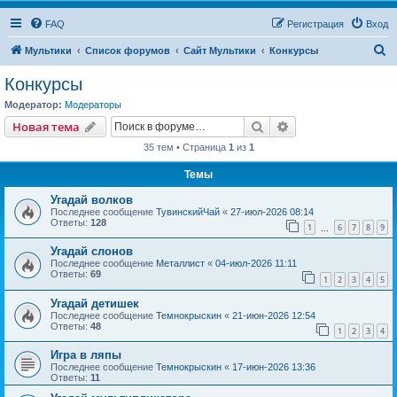
FAQ
Регистрация
Вход
П
Мультики
Список форумов
Сайт Мультики
Конкурсы
о
Конкурсы
и
Модератор:
Модераторы
с
Поиск
Расширенный пои
Новая тема
к
35 тем • Страница
1
из
1
Темы
Угадай волков
Последнее сообщение
ТувинскийЧай
«
27-июл-2026 08:14
Ответы:
128
1
6
7
8
9
…
Угадай слонов
Последнее сообщение
Металлист
«
04-июл-2026 11:11
Ответы:
69
1
2
3
4
5
Угадай детишек
Последнее сообщение
Темнокрыскин
«
21-июн-2026 12:54
Ответы:
48
1
2
3
4
Игра в ляпы
Последнее сообщение
Темнокрыскин
«
17-июн-2026 13:36
Ответы:
11