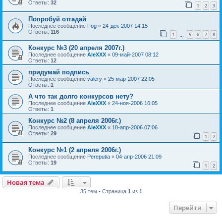
Ответы:
32
1
2
3
Попробуй отгадай
Последнее сообщение
Fog
«
24-дек-2007 14:15
Ответы:
116
1
5
6
7
8
…
Конкурс №3 (20 апреля 2007г.)
Последнее сообщение
AleXXX
«
09-май-2007 08:12
Ответы:
12
придумай подпись
Последнее сообщение
valery
«
25-мар-2007 22:05
Ответы:
1
А что так долго конкурсов нету?
Последнее сообщение
AleXXX
«
24-ноя-2006 16:05
Ответы:
1
Конкурс №2 (8 апреля 2006г.)
Последнее сообщение
AleXXX
«
18-апр-2006 07:06
Ответы:
29
1
2
Конкурс №1 (2 апреля 2006г.)
Последнее сообщение
Pereputia
«
04-апр-2006 21:09
Ответы:
19
1
2
Новая тема
35 тем • Страница
1
из
1
Перейти