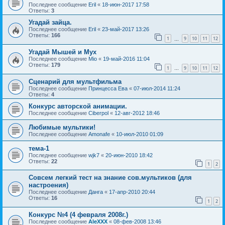
Последнее сообщение
Eril
«
18-июн-2017 17:58
Ответы:
3
Угадай зайца.
Последнее сообщение
Eril
«
23-май-2017 13:26
Ответы:
166
1
9
10
11
12
…
Угадай Мышей и Мух
Последнее сообщение
Mio
«
19-май-2016 11:04
Ответы:
179
1
9
10
11
12
…
Сценарий для мультфильма
Последнее сообщение
Принцесса Ева
«
07-июл-2014 11:24
Ответы:
4
Конкурс авторской анимации.
Последнее сообщение
Ciberpol
«
12-авг-2012 18:46
Любимые мультики!
Последнее сообщение
Amonafe
«
10-июл-2010 01:09
тема-1
Последнее сообщение
wjk7
«
20-июн-2010 18:42
Ответы:
22
1
2
Совсем легкий тест на знание сов.мультиков (для
настроения)
Последнее сообщение
Данга
«
17-апр-2010 20:44
Ответы:
16
1
2
Конкурс №4 (4 февраля 2008г.)
Последнее сообщение
AleXXX
«
08-фев-2008 13:46