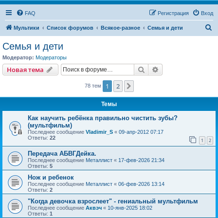
FAQ
Регистрация
Вход
П
Мультики
Список форумов
Всякое-разное
Семья и дети
о
Семья и дети
и
Модератор:
Модераторы
с
Поиск
Расширенный пои
Новая тема
к
1
2
След.
78 тем
Темы
Как научить ребёнка правильно чистить зубы?
(мультфильм)
Последнее сообщение
Vladimir_S
«
09-апр-2012 07:17
Ответы:
22
1
2
Передача АБВГДейка.
Последнее сообщение
Металлист
«
17-фев-2026 21:34
Ответы:
5
Нож и ребенок
Последнее сообщение
Металлист
«
06-фев-2026 13:14
Ответы:
2
"Когда девочка взрослеет" - гениальный мультфильм
Последнее сообщение
Аквэч
«
10-янв-2025 18:02
Ответы:
1