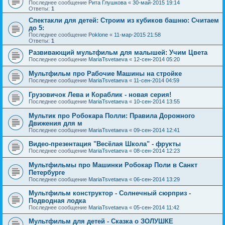
Последнее сообщение
Рита Глушкова
«
30-май-2015 19:14
Ответы:
1
Спектакли для детей: Строим из кубиков башню: Считаем
до 5:
Последнее сообщение
Poklone
«
11-мар-2015 21:58
Ответы:
1
Развивающий мультфильм для малышей: Учим Цвета
Последнее сообщение
MariaTsvetaeva
«
12-сен-2014 05:20
Мультфильм про Рабочие Машины на стройке
Последнее сообщение
MariaTsvetaeva
«
11-сен-2014 04:59
Грузовичок Лева и Кораблик - новая серия!
Последнее сообщение
MariaTsvetaeva
«
10-сен-2014 13:55
Мультик про Робокара Полли: Правила Дорожного
Движения для м
Последнее сообщение
MariaTsvetaeva
«
09-сен-2014 12:41
Видео-презентация "Весёлая Школа" - фрукты
Последнее сообщение
MariaTsvetaeva
«
08-сен-2014 12:23
Мультфильмы про Машинки Робокар Поли в Санкт
Петербурге
Последнее сообщение
MariaTsvetaeva
«
06-сен-2014 13:29
Мультфильм конструктор - Солнечный сюрприз -
Подводная лодка
Последнее сообщение
MariaTsvetaeva
«
05-сен-2014 11:42
Мультфильм для детей - Сказка о ЗОЛУШКЕ