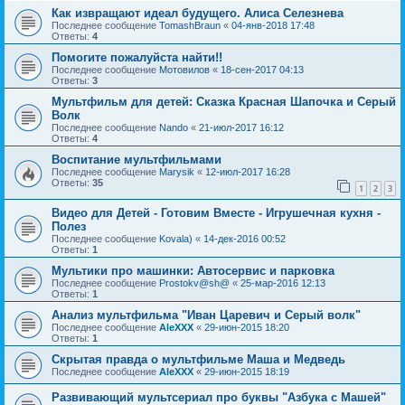
Как извращают идеал будущего. Алиса Селезнева
Последнее сообщение
TomashBraun
«
04-янв-2018 17:48
Ответы:
4
Помогите пожалуйста найти!!
Последнее сообщение
Мотовилов
«
18-сен-2017 04:13
Ответы:
3
Мультфильм для детей: Сказка Красная Шапочка и Серый
Волк
Последнее сообщение
Nando
«
21-июл-2017 16:12
Ответы:
4
Воспитание мультфильмами
Последнее сообщение
Marysik
«
12-июл-2017 16:28
Ответы:
35
1
2
3
Видео для Детей - Готовим Вместе - Игрушечная кухня -
Полез
Последнее сообщение
Kovala)
«
14-дек-2016 00:52
Ответы:
1
Мультики про машинки: Автосервис и парковка
Последнее сообщение
Prostokv@sh@
«
25-мар-2016 12:13
Ответы:
1
Анализ мультфильма "Иван Царевич и Серый волк"
Последнее сообщение
AleXXX
«
29-июн-2015 18:20
Ответы:
1
Скрытая правда о мультфильме Маша и Медведь
Последнее сообщение
AleXXX
«
29-июн-2015 18:19
Развивающий мультсериал про буквы "Азбука с Машей"