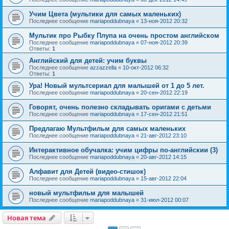
Учим Цвета (мультики для самых маленьких)
Последнее сообщение
mariapoddubnaya
«
13-ноя-2012 20:32
Мультик про Рыбку Плупа на очень простом английском
Последнее сообщение
mariapoddubnaya
«
07-ноя-2012 20:39
Ответы:
1
Английский для детей: учим буквы
Последнее сообщение
azzazzella
«
10-окт-2012 06:32
Ответы:
1
Ура! Новый мультсериал для малышей от 1 до 5 лет.
Последнее сообщение
mariapoddubnaya
«
20-сен-2012 22:19
Говорят, очень полезно складывать оригами с детьми
Последнее сообщение
mariapoddubnaya
«
17-сен-2012 21:51
Предлагаю Мультфильм для самых маленьких
Последнее сообщение
mariapoddubnaya
«
21-авг-2012 23:10
Интерактивное обучалка: учим цифры по-английскии (3)
Последнее сообщение
mariapoddubnaya
«
20-авг-2012 14:15
Алфавит для Детей (видео-стишок)
Последнее сообщение
mariapoddubnaya
«
15-авг-2012 22:04
новый мультфильм для малышей
Последнее сообщение
mariapoddubnaya
«
31-июл-2012 00:07
Новая тема