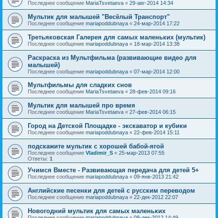
Последнее сообщение
MariaTsvetaeva
«
29-авг-2014 14:34
Мультик для малышей "Весёлый Транспорт"
Последнее сообщение
mariapoddubnaya
«
24-мар-2014 17:22
Третьяковская Галерея для самых маленьких (мультик)
Последнее сообщение
mariapoddubnaya
«
18-мар-2014 13:38
Раскраска из Мультфильма (развивающие видео для
малышей)
Последнее сообщение
mariapoddubnaya
«
07-мар-2014 12:00
Мультфильмы для сладких снов
Последнее сообщение
MariaTsvetaeva
«
28-фев-2014 09:16
Мультик для малышей про время
Последнее сообщение
MariaTsvetaeva
«
27-фев-2014 06:15
Город на Детской Площадке - экскаватор и кубики
Последнее сообщение
mariapoddubnaya
«
22-фев-2014 15:11
подскажите мультик с хорошей бабой-ягой
Последнее сообщение
Vladimir_S
«
25-мар-2013 07:55
Ответы:
1
Учимся Вместе - Развивающая передача для детей 5+
Последнее сообщение
mariapoddubnaya
«
09-янв-2013 21:42
Английские песенки для детей с русским переводом
Последнее сообщение
mariapoddubnaya
«
22-дек-2012 22:07
Новогодний мультик для самых маленьких
Последнее сообщение
mariapoddubnaya
«
08-дек-2012 14:49