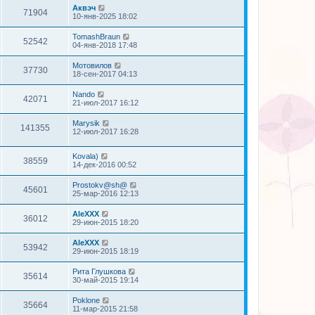
Аквэч
71904
10-янв-2025 18:02
TomashBraun
52542
04-янв-2018 17:48
Мотовилов
37730
18-сен-2017 04:13
Nando
42071
21-июл-2017 16:12
Marysik
141355
12-июл-2017 16:28
Kovala)
38559
14-дек-2016 00:52
Prostokv@sh@
45601
25-мар-2016 12:13
AleXXX
36012
29-июн-2015 18:20
AleXXX
53942
29-июн-2015 18:19
Рита Глушкова
35614
30-май-2015 19:14
Poklone
35664
11-мар-2015 21:58