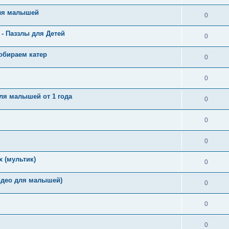
для малышей
0
 - Паззлы для Детей
0
обираем катер
0
0
ля малышей от 1 года
0
0
0
 (мультик)
0
идео для малышей)
0
0
0