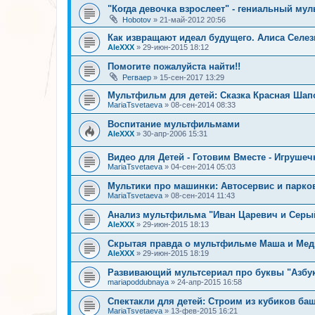
"Когда девочка взрослеет" - гениальный му
Hobotov
»
21-май-2012 20:56
Как извращают идеал будущего. Алиса Селез
AleXXX
»
29-июн-2015 18:12
Помогите пожалуйста найти!!
Регваер
»
15-сен-2017 13:29
Мультфильм для детей: Сказка Красная Шап
MariaTsvetaeva
»
08-сен-2014 08:33
Воспитание мультфильмами
AleXXX
»
30-апр-2006 15:31
Видео для Детей - Готовим Вместе - Игрушеч
MariaTsvetaeva
»
04-сен-2014 05:03
Мультики про машинки: Автосервис и парко
MariaTsvetaeva
»
08-сен-2014 11:43
Анализ мультфильма "Иван Царевич и Серы
AleXXX
»
29-июн-2015 18:13
Скрытая правда о мультфильме Маша и Мед
AleXXX
»
29-июн-2015 18:19
Развивающий мультсериал про буквы "Азбу
mariapoddubnaya
»
24-апр-2015 16:58
Спектакли для детей: Строим из кубиков баш
MariaTsvetaeva
»
13-фев-2015 16:21