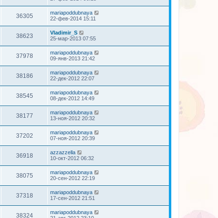
mariapoddubnaya
36305
22-фев-2014 15:11
Vladimir_S
38623
25-мар-2013 07:55
mariapoddubnaya
37978
09-янв-2013 21:42
mariapoddubnaya
38186
22-дек-2012 22:07
mariapoddubnaya
38545
08-дек-2012 14:49
mariapoddubnaya
38177
13-ноя-2012 20:32
mariapoddubnaya
37202
07-ноя-2012 20:39
azzazzella
36918
10-окт-2012 06:32
mariapoddubnaya
38075
20-сен-2012 22:19
mariapoddubnaya
37318
17-сен-2012 21:51
mariapoddubnaya
38324
21-авг-2012 23:10