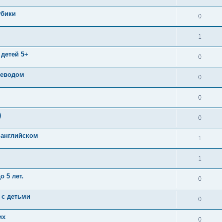
убики
0
1
детей 5+
0
реводом
0
0
)
0
 английском
1
1
 5 лет.
0
 с детьми
0
их
0