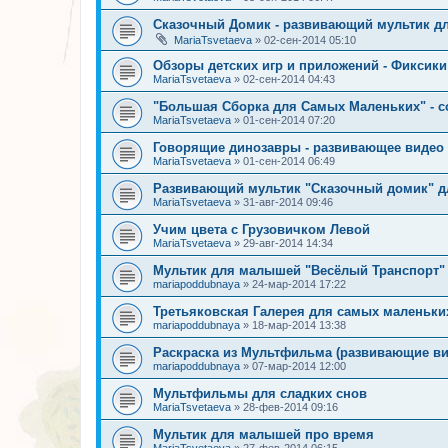
Сказочный Домик - развивающий мультик 
MariaTsvetaeva
»
02-сен-2014 05:10
Обзоры детских игр и приложений - Фиксики
MariaTsvetaeva
»
02-сен-2014 04:43
"Большая Сборка для Самых Маленьких" - с
MariaTsvetaeva
»
01-сен-2014 07:20
Говорящие динозавры - развивающее видео
MariaTsvetaeva
»
01-сен-2014 06:49
Развивающий мультик "Сказочный домик" д
MariaTsvetaeva
»
31-авг-2014 09:46
Учим цвета с Грузовичком Левой
MariaTsvetaeva
»
29-авг-2014 14:34
Мультик для малышей "Весёлый Транспорт"
mariapoddubnaya
»
24-мар-2014 17:22
Третьяковская Галерея для самых маленьких
mariapoddubnaya
»
18-мар-2014 13:38
Раскраска из Мультфильма (развивающие в
mariapoddubnaya
»
07-мар-2014 12:00
Мультфильмы для сладких снов
MariaTsvetaeva
»
28-фев-2014 09:16
Мультик для малышей про время
MariaTsvetaeva
»
27-фев-2014 06:15