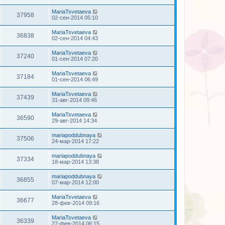
MariaTsvetaeva
37958
02-сен-2014 05:10
MariaTsvetaeva
36838
02-сен-2014 04:43
MariaTsvetaeva
37240
01-сен-2014 07:20
MariaTsvetaeva
37184
01-сен-2014 06:49
MariaTsvetaeva
37439
31-авг-2014 09:46
MariaTsvetaeva
36590
29-авг-2014 14:34
mariapoddubnaya
37506
24-мар-2014 17:22
mariapoddubnaya
37334
18-мар-2014 13:38
mariapoddubnaya
36855
07-мар-2014 12:00
MariaTsvetaeva
36677
28-фев-2014 09:16
MariaTsvetaeva
36339
27-фев-2014 06:15