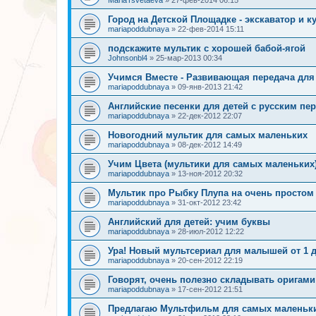
Город на Детской Площадке - экскаватор и к
mariapoddubnaya
»
22-фев-2014 15:11
подскажите мультик с хорошей бабой-ягой
Johnsonbl4
»
25-мар-2013 00:34
Учимся Вместе - Развивающая передача для 
mariapoddubnaya
»
09-янв-2013 21:42
Английские песенки для детей с русским пе
mariapoddubnaya
»
22-дек-2012 22:07
Новогодний мультик для самых маленьких
mariapoddubnaya
»
08-дек-2012 14:49
Учим Цвета (мультики для самых маленьких
mariapoddubnaya
»
13-ноя-2012 20:32
Мультик про Рыбку Плупа на очень простом
mariapoddubnaya
»
31-окт-2012 23:42
Английский для детей: учим буквы
mariapoddubnaya
»
28-июл-2012 12:22
Ура! Новый мультсериал для малышей от 1 до
mariapoddubnaya
»
20-сен-2012 22:19
Говорят, очень полезно складывать оригами
mariapoddubnaya
»
17-сен-2012 21:51
Предлагаю Мультфильм для самых маленьк