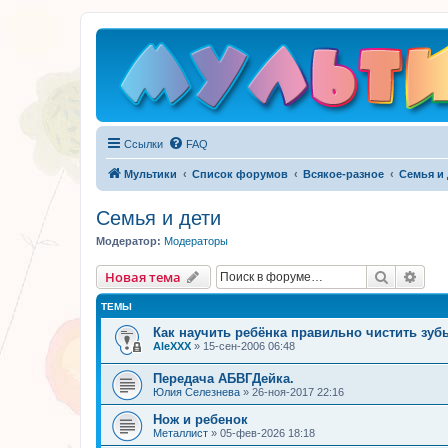
Ссылки
FAQ
Мультики
Список форумов
Всякое-разное
Семья и 
Семья и дети
Модератор:
Модераторы
Поиск
Рас
Новая тема
ТЕМЫ
Как научить ребёнка правильно чистить зу
AleXXX
»
15-сен-2006 06:48
Передача АБВГДейка.
Юлия Селезнева
»
26-ноя-2017 22:16
Нож и ребенок
Металлист
»
05-фев-2026 18:18