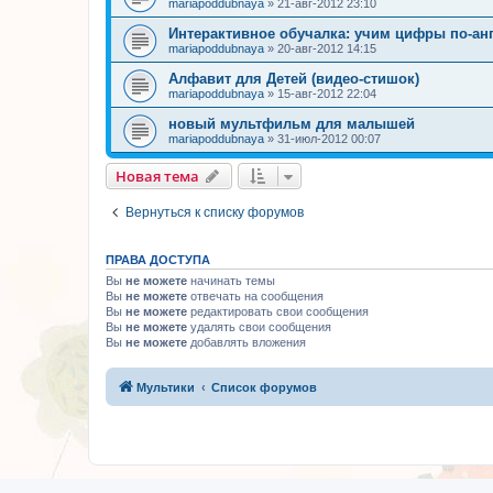
mariapoddubnaya
»
21-авг-2012 23:10
Интерактивное обучалка: учим цифры по-анг
mariapoddubnaya
»
20-авг-2012 14:15
Алфавит для Детей (видео-стишок)
mariapoddubnaya
»
15-авг-2012 22:04
новый мультфильм для малышей
mariapoddubnaya
»
31-июл-2012 00:07
Новая тема
Вернуться к списку форумов
ПРАВА ДОСТУПА
Вы
не можете
начинать темы
Вы
не можете
отвечать на сообщения
Вы
не можете
редактировать свои сообщения
Вы
не можете
удалять свои сообщения
Вы
не можете
добавлять вложения
Мультики
Список форумов