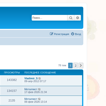
Поиск
Расширенный по
Регистрация
Вход
1
2
След.
78 тем
ПРОСМОТРЫ
ПОСЛЕДНЕЕ СООБЩЕНИЕ
Vladimir_S
143382
09-апр-2012 07:17
Металлист
134157
17-фев-2026 21:34
Металлист
2135
06-фев-2026 13:14