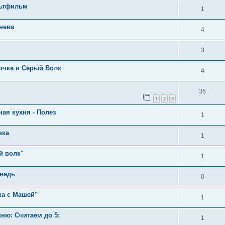
льтфильм
1
нева
4
3
очка и Серый Волк
4
35
1
2
3
ная кухня - Полез
1
вка
1
й волк"
1
ведь
0
ка с Машей"
1
ню: Считаем до 5:
1