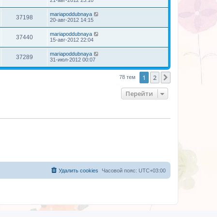
mariapoddubnaya
37198
20-авг-2012 14:15
mariapoddubnaya
37440
15-авг-2012 22:04
mariapoddubnaya
37289
31-июл-2012 00:07
1
2
След.
78 тем
Перейти
Удалить cookies
Часовой пояс:
UTC+03:00