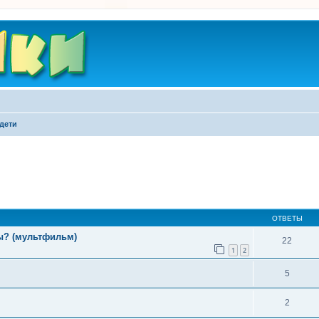
дети
ширенный поиск
ОТВЕТЫ
бы? (мультфильм)
22
1
2
5
2