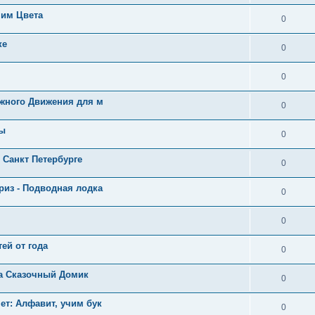
им Цвета
0
ке
0
0
жного Движения для м
0
ты
0
Санкт Петербурге
0
из - Подводная лодка
0
0
ей от года
0
а Сказочный Домик
0
т: Алфавит, учим бук
0