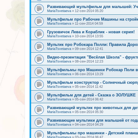
Развивающий мультфильм для малышей: Уч
MariaTsvetaeva
»
12-сен-2014 05:20
Мультфильм про Рабочие Машины на строй
MariaTsvetaeva
»
11-сен-2014 04:59
Грузовичок Лева и Кораблик - новая серия!
MariaTsvetaeva
»
10-сен-2014 13:55
Мультик про Робокара Полли: Правила Доро
MariaTsvetaeva
»
09-сен-2014 12:41
Видео-презентация "Весёлая Школа" - фрук
MariaTsvetaeva
»
08-сен-2014 12:23
Мультфильмы про Машинки Робокар Поли в 
MariaTsvetaeva
»
06-сен-2014 13:29
Мультфильм конструктор - Солнечный сюрпр
MariaTsvetaeva
»
05-сен-2014 11:42
Мультфильм для детей - Сказка о ЗОЛУШКЕ
MariaTsvetaeva
»
05-сен-2014 06:42
Развивающий мультик про животных для дет
MariaTsvetaeva
»
05-сен-2014 05:30
Развивающие мультики для малышей от год
MariaTsvetaeva
»
04-сен-2014 04:29
Мультфильмы про машинки - Детский планше
MariaTsvetaeva
»
03-сен-2014 06:47