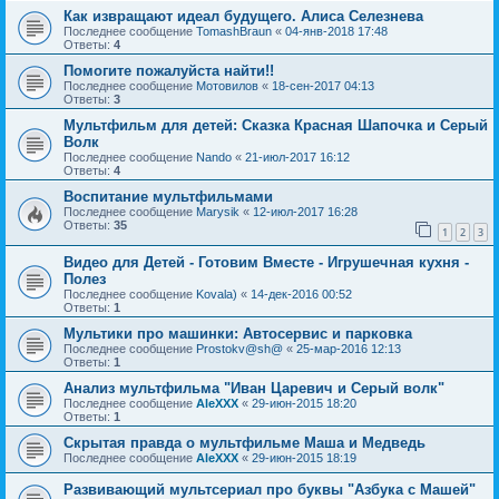
Как извращают идеал будущего. Алиса Селезнева
Последнее сообщение
TomashBraun
«
04-янв-2018 17:48
Ответы:
4
Помогите пожалуйста найти!!
Последнее сообщение
Мотовилов
«
18-сен-2017 04:13
Ответы:
3
Мультфильм для детей: Сказка Красная Шапочка и Серый
Волк
Последнее сообщение
Nando
«
21-июл-2017 16:12
Ответы:
4
Воспитание мультфильмами
Последнее сообщение
Marysik
«
12-июл-2017 16:28
Ответы:
35
1
2
3
Видео для Детей - Готовим Вместе - Игрушечная кухня -
Полез
Последнее сообщение
Kovala)
«
14-дек-2016 00:52
Ответы:
1
Мультики про машинки: Автосервис и парковка
Последнее сообщение
Prostokv@sh@
«
25-мар-2016 12:13
Ответы:
1
Анализ мультфильма "Иван Царевич и Серый волк"
Последнее сообщение
AleXXX
«
29-июн-2015 18:20
Ответы:
1
Скрытая правда о мультфильме Маша и Медведь
Последнее сообщение
AleXXX
«
29-июн-2015 18:19
Развивающий мультсериал про буквы "Азбука с Машей"