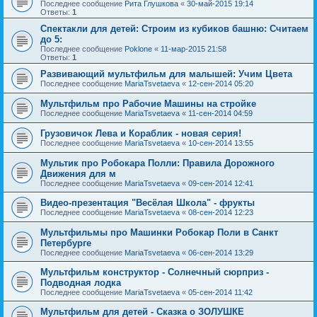
Последнее сообщение
Рита Глушкова
«
30-май-2015 19:14
Ответы:
1
Спектакли для детей: Строим из кубиков башню: Считаем
до 5:
Последнее сообщение
Poklone
«
11-мар-2015 21:58
Ответы:
1
Развивающий мультфильм для малышей: Учим Цвета
Последнее сообщение
MariaTsvetaeva
«
12-сен-2014 05:20
Мультфильм про Рабочие Машины на стройке
Последнее сообщение
MariaTsvetaeva
«
11-сен-2014 04:59
Грузовичок Лева и Кораблик - новая серия!
Последнее сообщение
MariaTsvetaeva
«
10-сен-2014 13:55
Мультик про Робокара Полли: Правила Дорожного
Движения для м
Последнее сообщение
MariaTsvetaeva
«
09-сен-2014 12:41
Видео-презентация "Весёлая Школа" - фрукты
Последнее сообщение
MariaTsvetaeva
«
08-сен-2014 12:23
Мультфильмы про Машинки Робокар Поли в Санкт
Петербурге
Последнее сообщение
MariaTsvetaeva
«
06-сен-2014 13:29
Мультфильм конструктор - Солнечный сюрприз -
Подводная лодка
Последнее сообщение
MariaTsvetaeva
«
05-сен-2014 11:42
Мультфильм для детей - Сказка о ЗОЛУШКЕ