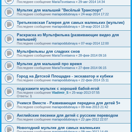
Последнее сообщение
MariaTsvetaeva
«
29-авг-2014 14:34
Мультик для малышей "Весёлый Транспорт"
Последнее сообщение
mariapoddubnaya
«
24-мар-2014 17:22
Третьяковская Галерея для самых маленьких (мультик)
Последнее сообщение
mariapoddubnaya
«
18-мар-2014 13:38
Раскраска из Мультфильма (развивающие видео для
малышей)
Последнее сообщение
mariapoddubnaya
«
07-мар-2014 12:00
Мультфильмы для сладких снов
Последнее сообщение
MariaTsvetaeva
«
28-фев-2014 09:16
Мультик для малышей про время
Последнее сообщение
MariaTsvetaeva
«
27-фев-2014 06:15
Город на Детской Площадке - экскаватор и кубики
Последнее сообщение
mariapoddubnaya
«
22-фев-2014 15:11
подскажите мультик с хорошей бабой-ягой
Последнее сообщение
Vladimir_S
«
25-мар-2013 07:55
Ответы:
1
Учимся Вместе - Развивающая передача для детей 5+
Последнее сообщение
mariapoddubnaya
«
09-янв-2013 21:42
Английские песенки для детей с русским переводом
Последнее сообщение
mariapoddubnaya
«
22-дек-2012 22:07
Новогодний мультик для самых маленьких
Последнее сообщение
mariapoddubnaya
«
08-дек-2012 14:49