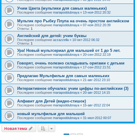
Учим Цвета (мультики для самых маленьких)
Последнее сообщение
mariapoddubnaya
«
13-ноя-2012 20:32
Мультик про Рыбку Плупа на очень простом английском
Последнее сообщение
mariapoddubnaya
«
07-ноя-2012 20:39
Ответы:
1
Английский для детей: учим буквы
Последнее сообщение
azzazzella
«
10-окт-2012 06:32
Ответы:
1
Ура! Новый мультсериал для малышей от 1 до 5 лет.
Последнее сообщение
mariapoddubnaya
«
20-сен-2012 22:19
Говорят, очень полезно складывать оригами с детьми
Последнее сообщение
mariapoddubnaya
«
17-сен-2012 21:51
Предлагаю Мультфильм для самых маленьких
Последнее сообщение
mariapoddubnaya
«
21-авг-2012 23:10
Интерактивное обучалка: учим цифры по-английскии (3)
Последнее сообщение
mariapoddubnaya
«
20-авг-2012 14:15
Алфавит для Детей (видео-стишок)
Последнее сообщение
mariapoddubnaya
«
15-авг-2012 22:04
новый мультфильм для малышей
Последнее сообщение
mariapoddubnaya
«
31-июл-2012 00:07
Новая тема