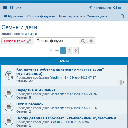
FAQ
Регистрация
Вход
П
Мультики
Список форумов
Всякое-разное
Семья и дети
о
Семья и дети
и
Модератор:
Модераторы
с
Поиск
Расширенный пои
Новая тема
к
1
2
След.
78 тем
Темы
Как научить ребёнка правильно чистить зубы?
(мультфильм)
Последнее сообщение
Vladimir_S
«
09-апр-2012 07:17
Ответы:
22
1
2
Передача АБВГДейка.
Последнее сообщение
Металлист
«
17-фев-2026 21:34
Ответы:
5
Нож и ребенок
Последнее сообщение
Металлист
«
06-фев-2026 13:14
Ответы:
2
"Когда девочка взрослеет" - гениальный мультфильм
Последнее сообщение
Аквэч
«
10-янв-2025 18:02
Ответы:
1