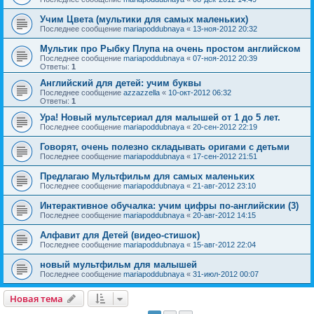
Учим Цвета (мультики для самых маленьких)
Последнее сообщение
mariapoddubnaya
«
13-ноя-2012 20:32
Мультик про Рыбку Плупа на очень простом английском
Последнее сообщение
mariapoddubnaya
«
07-ноя-2012 20:39
Ответы:
1
Английский для детей: учим буквы
Последнее сообщение
azzazzella
«
10-окт-2012 06:32
Ответы:
1
Ура! Новый мультсериал для малышей от 1 до 5 лет.
Последнее сообщение
mariapoddubnaya
«
20-сен-2012 22:19
Говорят, очень полезно складывать оригами с детьми
Последнее сообщение
mariapoddubnaya
«
17-сен-2012 21:51
Предлагаю Мультфильм для самых маленьких
Последнее сообщение
mariapoddubnaya
«
21-авг-2012 23:10
Интерактивное обучалка: учим цифры по-английскии (3)
Последнее сообщение
mariapoddubnaya
«
20-авг-2012 14:15
Алфавит для Детей (видео-стишок)
Последнее сообщение
mariapoddubnaya
«
15-авг-2012 22:04
новый мультфильм для малышей
Последнее сообщение
mariapoddubnaya
«
31-июл-2012 00:07
Новая тема