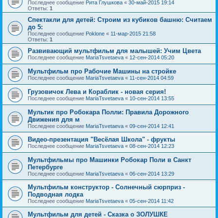
Последнее сообщение
Рита Глушкова
«
30-май-2015 19:14
Ответы:
1
Спектакли для детей: Строим из кубиков башню: Считаем
до 5:
Последнее сообщение
Poklone
«
11-мар-2015 21:58
Ответы:
1
Развивающий мультфильм для малышей: Учим Цвета
Последнее сообщение
MariaTsvetaeva
«
12-сен-2014 05:20
Мультфильм про Рабочие Машины на стройке
Последнее сообщение
MariaTsvetaeva
«
11-сен-2014 04:59
Грузовичок Лева и Кораблик - новая серия!
Последнее сообщение
MariaTsvetaeva
«
10-сен-2014 13:55
Мультик про Робокара Полли: Правила Дорожного
Движения для м
Последнее сообщение
MariaTsvetaeva
«
09-сен-2014 12:41
Видео-презентация "Весёлая Школа" - фрукты
Последнее сообщение
MariaTsvetaeva
«
08-сен-2014 12:23
Мультфильмы про Машинки Робокар Поли в Санкт
Петербурге
Последнее сообщение
MariaTsvetaeva
«
06-сен-2014 13:29
Мультфильм конструктор - Солнечный сюрприз -
Подводная лодка
Последнее сообщение
MariaTsvetaeva
«
05-сен-2014 11:42
Мультфильм для детей - Сказка о ЗОЛУШКЕ