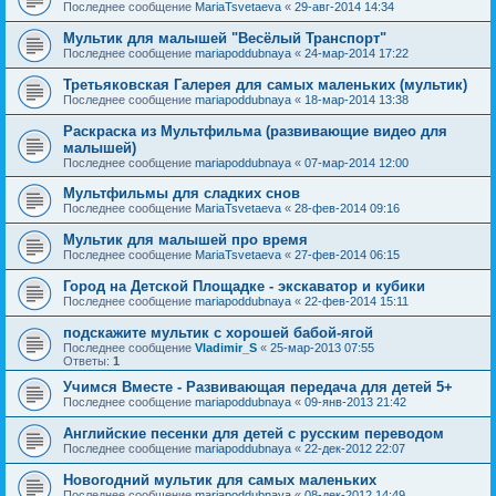
Последнее сообщение
MariaTsvetaeva
«
29-авг-2014 14:34
Мультик для малышей "Весёлый Транспорт"
Последнее сообщение
mariapoddubnaya
«
24-мар-2014 17:22
Третьяковская Галерея для самых маленьких (мультик)
Последнее сообщение
mariapoddubnaya
«
18-мар-2014 13:38
Раскраска из Мультфильма (развивающие видео для
малышей)
Последнее сообщение
mariapoddubnaya
«
07-мар-2014 12:00
Мультфильмы для сладких снов
Последнее сообщение
MariaTsvetaeva
«
28-фев-2014 09:16
Мультик для малышей про время
Последнее сообщение
MariaTsvetaeva
«
27-фев-2014 06:15
Город на Детской Площадке - экскаватор и кубики
Последнее сообщение
mariapoddubnaya
«
22-фев-2014 15:11
подскажите мультик с хорошей бабой-ягой
Последнее сообщение
Vladimir_S
«
25-мар-2013 07:55
Ответы:
1
Учимся Вместе - Развивающая передача для детей 5+
Последнее сообщение
mariapoddubnaya
«
09-янв-2013 21:42
Английские песенки для детей с русским переводом
Последнее сообщение
mariapoddubnaya
«
22-дек-2012 22:07
Новогодний мультик для самых маленьких
Последнее сообщение
mariapoddubnaya
«
08-дек-2012 14:49