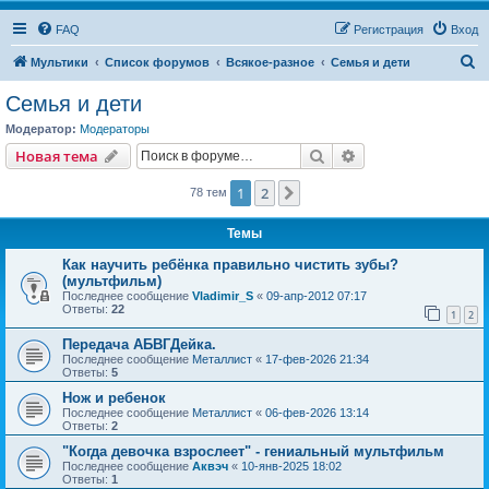
FAQ
Регистрация
Вход
П
Мультики
Список форумов
Всякое-разное
Семья и дети
о
Семья и дети
и
Модератор:
Модераторы
с
Поиск
Расширенный пои
Новая тема
к
1
2
След.
78 тем
Темы
Как научить ребёнка правильно чистить зубы?
(мультфильм)
Последнее сообщение
Vladimir_S
«
09-апр-2012 07:17
Ответы:
22
1
2
Передача АБВГДейка.
Последнее сообщение
Металлист
«
17-фев-2026 21:34
Ответы:
5
Нож и ребенок
Последнее сообщение
Металлист
«
06-фев-2026 13:14
Ответы:
2
"Когда девочка взрослеет" - гениальный мультфильм
Последнее сообщение
Аквэч
«
10-янв-2025 18:02
Ответы:
1