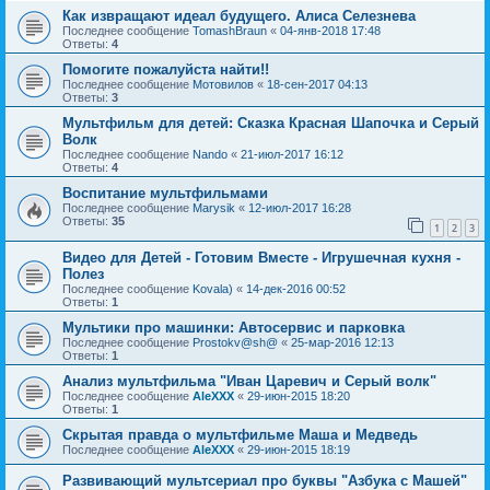
Как извращают идеал будущего. Алиса Селезнева
Последнее сообщение
TomashBraun
«
04-янв-2018 17:48
Ответы:
4
Помогите пожалуйста найти!!
Последнее сообщение
Мотовилов
«
18-сен-2017 04:13
Ответы:
3
Мультфильм для детей: Сказка Красная Шапочка и Серый
Волк
Последнее сообщение
Nando
«
21-июл-2017 16:12
Ответы:
4
Воспитание мультфильмами
Последнее сообщение
Marysik
«
12-июл-2017 16:28
Ответы:
35
1
2
3
Видео для Детей - Готовим Вместе - Игрушечная кухня -
Полез
Последнее сообщение
Kovala)
«
14-дек-2016 00:52
Ответы:
1
Мультики про машинки: Автосервис и парковка
Последнее сообщение
Prostokv@sh@
«
25-мар-2016 12:13
Ответы:
1
Анализ мультфильма "Иван Царевич и Серый волк"
Последнее сообщение
AleXXX
«
29-июн-2015 18:20
Ответы:
1
Скрытая правда о мультфильме Маша и Медведь
Последнее сообщение
AleXXX
«
29-июн-2015 18:19
Развивающий мультсериал про буквы "Азбука с Машей"