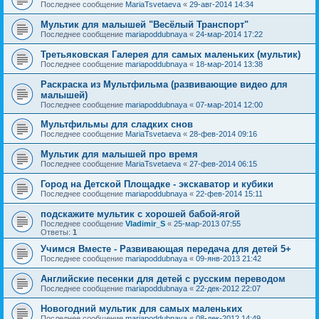
Последнее сообщение
MariaTsvetaeva
«
29-авг-2014 14:34
Мультик для малышей "Весёлый Транспорт"
Последнее сообщение
mariapoddubnaya
«
24-мар-2014 17:22
Третьяковская Галерея для самых маленьких (мультик)
Последнее сообщение
mariapoddubnaya
«
18-мар-2014 13:38
Раскраска из Мультфильма (развивающие видео для
малышей)
Последнее сообщение
mariapoddubnaya
«
07-мар-2014 12:00
Мультфильмы для сладких снов
Последнее сообщение
MariaTsvetaeva
«
28-фев-2014 09:16
Мультик для малышей про время
Последнее сообщение
MariaTsvetaeva
«
27-фев-2014 06:15
Город на Детской Площадке - экскаватор и кубики
Последнее сообщение
mariapoddubnaya
«
22-фев-2014 15:11
подскажите мультик с хорошей бабой-ягой
Последнее сообщение
Vladimir_S
«
25-мар-2013 07:55
Ответы:
1
Учимся Вместе - Развивающая передача для детей 5+
Последнее сообщение
mariapoddubnaya
«
09-янв-2013 21:42
Английские песенки для детей с русским переводом
Последнее сообщение
mariapoddubnaya
«
22-дек-2012 22:07
Новогодний мультик для самых маленьких
Последнее сообщение
mariapoddubnaya
«
08-дек-2012 14:49