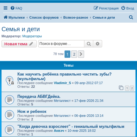
FAQ
Регистрация
Вход
П
Мультики
Список форумов
Всякое-разное
Семья и дети
о
Семья и дети
и
Модератор:
Модераторы
с
Поиск
Расширенный пои
Новая тема
к
1
2
След.
78 тем
Темы
Как научить ребёнка правильно чистить зубы?
(мультфильм)
Последнее сообщение
Vladimir_S
«
09-апр-2012 07:17
Ответы:
22
1
2
Передача АБВГДейка.
Последнее сообщение
Металлист
«
17-фев-2026 21:34
Ответы:
5
Нож и ребенок
Последнее сообщение
Металлист
«
06-фев-2026 13:14
Ответы:
2
"Когда девочка взрослеет" - гениальный мультфильм
Последнее сообщение
Аквэч
«
10-янв-2025 18:02
Ответы:
1