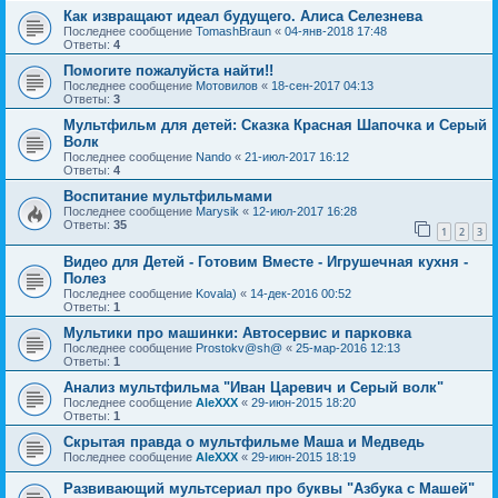
Как извращают идеал будущего. Алиса Селезнева
Последнее сообщение
TomashBraun
«
04-янв-2018 17:48
Ответы:
4
Помогите пожалуйста найти!!
Последнее сообщение
Мотовилов
«
18-сен-2017 04:13
Ответы:
3
Мультфильм для детей: Сказка Красная Шапочка и Серый
Волк
Последнее сообщение
Nando
«
21-июл-2017 16:12
Ответы:
4
Воспитание мультфильмами
Последнее сообщение
Marysik
«
12-июл-2017 16:28
Ответы:
35
1
2
3
Видео для Детей - Готовим Вместе - Игрушечная кухня -
Полез
Последнее сообщение
Kovala)
«
14-дек-2016 00:52
Ответы:
1
Мультики про машинки: Автосервис и парковка
Последнее сообщение
Prostokv@sh@
«
25-мар-2016 12:13
Ответы:
1
Анализ мультфильма "Иван Царевич и Серый волк"
Последнее сообщение
AleXXX
«
29-июн-2015 18:20
Ответы:
1
Скрытая правда о мультфильме Маша и Медведь
Последнее сообщение
AleXXX
«
29-июн-2015 18:19
Развивающий мультсериал про буквы "Азбука с Машей"