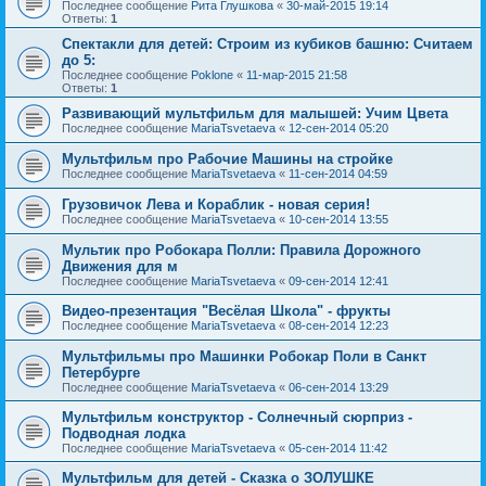
Последнее сообщение
Рита Глушкова
«
30-май-2015 19:14
Ответы:
1
Спектакли для детей: Строим из кубиков башню: Считаем
до 5:
Последнее сообщение
Poklone
«
11-мар-2015 21:58
Ответы:
1
Развивающий мультфильм для малышей: Учим Цвета
Последнее сообщение
MariaTsvetaeva
«
12-сен-2014 05:20
Мультфильм про Рабочие Машины на стройке
Последнее сообщение
MariaTsvetaeva
«
11-сен-2014 04:59
Грузовичок Лева и Кораблик - новая серия!
Последнее сообщение
MariaTsvetaeva
«
10-сен-2014 13:55
Мультик про Робокара Полли: Правила Дорожного
Движения для м
Последнее сообщение
MariaTsvetaeva
«
09-сен-2014 12:41
Видео-презентация "Весёлая Школа" - фрукты
Последнее сообщение
MariaTsvetaeva
«
08-сен-2014 12:23
Мультфильмы про Машинки Робокар Поли в Санкт
Петербурге
Последнее сообщение
MariaTsvetaeva
«
06-сен-2014 13:29
Мультфильм конструктор - Солнечный сюрприз -
Подводная лодка
Последнее сообщение
MariaTsvetaeva
«
05-сен-2014 11:42
Мультфильм для детей - Сказка о ЗОЛУШКЕ