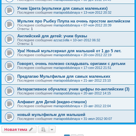
Учим Цвета (мультики для самых маленьких)
Последнее сообщение
mariapoddubnaya
«
13-ноя-2012 20:32
Мультик про Рыбку Плупа на очень простом английском
Последнее сообщение
mariapoddubnaya
«
07-ноя-2012 20:39
Ответы:
1
Английский для детей: учим буквы
Последнее сообщение
azzazzella
«
10-окт-2012 06:32
Ответы:
1
Ура! Новый мультсериал для малышей от 1 до 5 лет.
Последнее сообщение
mariapoddubnaya
«
20-сен-2012 22:19
Говорят, очень полезно складывать оригами с детьми
Последнее сообщение
mariapoddubnaya
«
17-сен-2012 21:51
Предлагаю Мультфильм для самых маленьких
Последнее сообщение
mariapoddubnaya
«
21-авг-2012 23:10
Интерактивное обучалка: учим цифры по-английскии (3)
Последнее сообщение
mariapoddubnaya
«
20-авг-2012 14:15
Алфавит для Детей (видео-стишок)
Последнее сообщение
mariapoddubnaya
«
15-авг-2012 22:04
новый мультфильм для малышей
Последнее сообщение
mariapoddubnaya
«
31-июл-2012 00:07
Новая тема