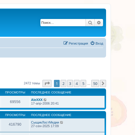
Поиск
Расширенный по
Регистрация
Вход
Страница
1
из
50
1
2
3
4
5
50
След.
2472 темы
…
ПРОСМОТРЫ
ПОСЛЕДНЕЕ СООБЩЕНИЕ
AleXXX
69556
17-апр-2006 20:41
ПРОСМОТРЫ
ПОСЛЕДНЕЕ СООБЩЕНИЕ
СыщикЛостМедии
416790
27-сен-2025 17:09