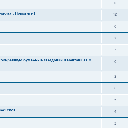
0
илку . Помогите !
10
0
3
2
 собиравшую бумажные звездочки и мечтавшая о
0
2
6
5
без слов
6
2