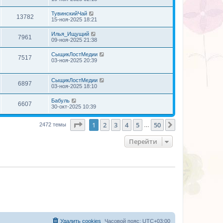
ТувинскийЧай
13782
15-ноя-2025 18:21
Илья_Ищущий
7961
09-ноя-2025 21:38
СыщикЛостМедии
7517
03-ноя-2025 20:39
СыщикЛостМедии
6897
03-ноя-2025 18:10
Бабуль
6607
30-окт-2025 10:39
Страница
1
из
50
1
2
3
4
5
50
След.
2472 темы
…
Перейти
Удалить cookies
Часовой пояс:
UTC+03:00