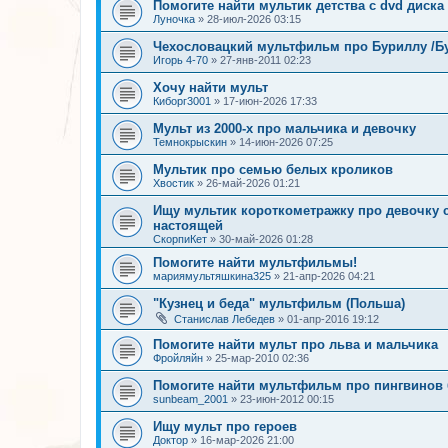
Помогите найти мультик детства с dvd диска
Луночка
»
28-июл-2026 03:15
Чехословацкий мультфильм про Буриллу /Бур
Игорь 4-70
»
27-янв-2011 02:23
Хочу найти мульт
Киборг3001
»
17-июн-2026 17:33
Мульт из 2000-х про мальчика и девочку
Темнокрыскин
»
14-июн-2026 07:25
Мультик про семью белых кроликов
Хвостик
»
26-май-2026 01:21
Ищу мультик короткометражку про девочку
настоящей
СкорпиКет
»
30-май-2026 01:28
Помогите найти мультфильмы!
мариямультяшкина325
»
21-апр-2026 04:21
"Кузнец и беда" мультфильм (Польша)
Станислав Лебедев
»
01-апр-2016 19:12
Помогите найти мульт про льва и мальчика
Фройляйн
»
25-мар-2010 02:36
Помогите найти мультфильм про пингвинов 
sunbeam_2001
»
23-июн-2012 00:15
Ищу мульт про героев
Доктор
»
16-мар-2026 21:00