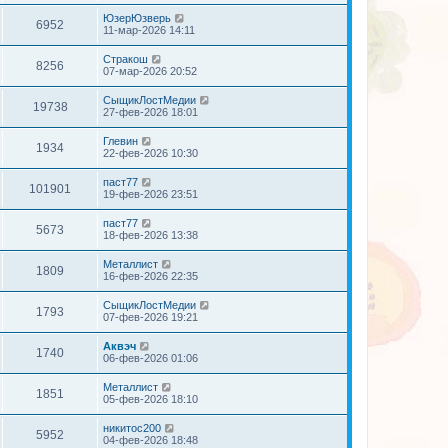
ЮзерЮзверь
6952
11-мар-2026 14:11
Стракош
8256
07-мар-2026 20:52
СыщикЛостМедии
19738
27-фев-2026 18:01
Глевин
1934
22-фев-2026 10:30
паст77
101901
19-фев-2026 23:51
паст77
5673
18-фев-2026 13:38
Металлист
1809
16-фев-2026 22:35
СыщикЛостМедии
1793
07-фев-2026 19:21
Аквэч
1740
06-фев-2026 01:06
Металлист
1851
05-фев-2026 18:10
никитос200
5952
04-фев-2026 18:48