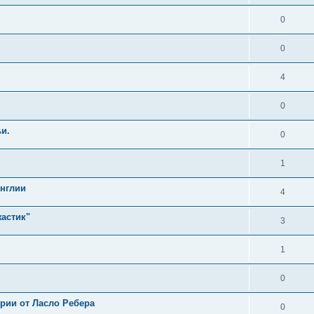
0
0
4
0
и.
0
1
Англии
4
жастик"
3
1
0
ии от Ласло Ребера
0