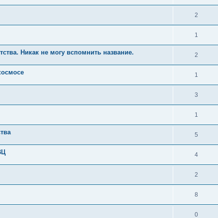
2
1
тства. Никак не могу вспомнить название.
2
космосе
1
3
1
ства
5
ВЦ
4
2
8
0