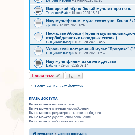
Ветреный Котён
»
19-ноя-2025 02:15
Венгерский чёрно-белый мультик про пень
ТувинскийЧай
»
15-ноя-2025 18:21
Ищу мультфильм, с ума схожу уже. Канал 2х2
ДмГон
»
12-окт-2025 12:43
Несчастье Аббаса (Первый мультипликацио
азербайджанских народных сказок.)
СыщикЛостМедии
»
03-ноя-2025 20:27
Украинский потерянный мульт "Прогулка" (19
СыщикЛостМедии
»
03-ноя-2025 17:57
Ищу мультфильм из своего детства
Бабуль
»
29-окт-2025 09:17
Новая тема
Вернуться к списку форумов
ПРАВА ДОСТУПА
Вы
не можете
начинать темы
Вы
не можете
отвечать на сообщения
Вы
не можете
редактировать свои сообщения
Вы
не можете
удалять свои сообщения
Вы
не можете
добавлять вложения
Мультики
Список форумов