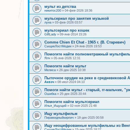
мульт из детства
никитос200
»
04-фев-2026 18:36
мульсериал про занятия музыкой
луна
»
03-фев-2026 03:57
мультсериал про кошек
GiftLady
»
09-янв-2014 15:26
Comme Chien Et Chat - 1965 г. (В. Старевич)
СыщикЛостМедии
»
24-янв-2026 19:53
Помогите найти полнометражный мультфиль
Ялч
»
05-янв-2026 12:31
Помогите найти мульт
Мелиса
»
26-дек-2025 10:38
Пыточное орудие на реке в средневековой 
Аквэч
»
08-июл-2024 04:10
Помоги найти мульт - старый, гг-мальчик, "у
Ошибка
»
25-дек-2025 20:44
Помогите найти мультсериал
Илья_Ищущий
»
02-ноя-2025 21:48
Ищу мультфильм
Пирамидныйкирпич
»
18-дек-2025 00:58
Ищу неоцифрованные мультфильмы из Венгр
СыщикЛостМедии
»
15-дек-2025 18:27