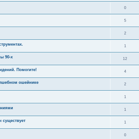
0
5
2
струментах.
1
ы 90-х
12
идений. Помогите!
4
олшебном ошейнике
2
1
ениями
1
н существует
1
0