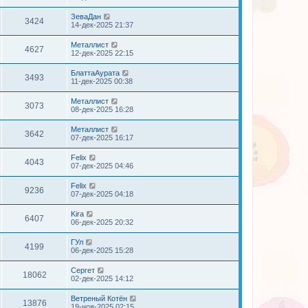
ЗеваДан
3424
14-дек-2025 21:37
Металлист
4627
12-дек-2025 22:15
БлаттаАурата
3493
11-дек-2025 00:38
Металлист
3073
08-дек-2025 16:28
Металлист
3642
07-дек-2025 16:17
Felix
4043
07-дек-2025 04:46
Felix
9236
07-дек-2025 04:18
Kira
6407
06-дек-2025 20:32
ГУл
4199
06-дек-2025 15:28
Сергет
18062
02-дек-2025 14:12
Ветреный Котён
13876
19-ноя-2025 02:15