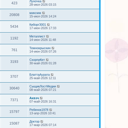
Луночка
423
28-июл-2026 03:15
миксмм
20808
15-июл-2026 14:24
Киборг3001
5434
17-июн-2026 17:33
Металлист
1192
14-июн-2026 11:48
Темнокрыскин
761
14-июн-2026 07:26
СкорпиКет
3193
30-май-2026 01:28
БлаттаАурата
3707
25-май-2026 12:11
СыщикЛостМедии
30640
08-май-2026 07:21
Аквэч
7371
07-май-2026 16:31
Ребенок1978
15797
13-апр-2026 10:41
Доктор
15087
17-мар-2026 07:14