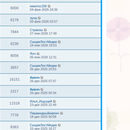
никитос200
6000
04-фев-2026 18:36
луна
6179
03-фев-2026 03:57
Стракош
7844
27-янв-2026 17:49
СыщикЛостМедии
6230
24-янв-2026 19:53
Ялч
8056
05-янв-2026 12:31
СыщикЛостМедии
3657
26-дек-2025 20:53
Аквэч
16151
26-дек-2025 07:07
Аквэч
2317
26-дек-2025 00:34
Илья_Ищущий
11518
23-дек-2025 22:49
Пирамидныйкирпич
7776
18-дек-2025 00:58
СыщикЛостМедии
8363
15-дек-2025 18:27