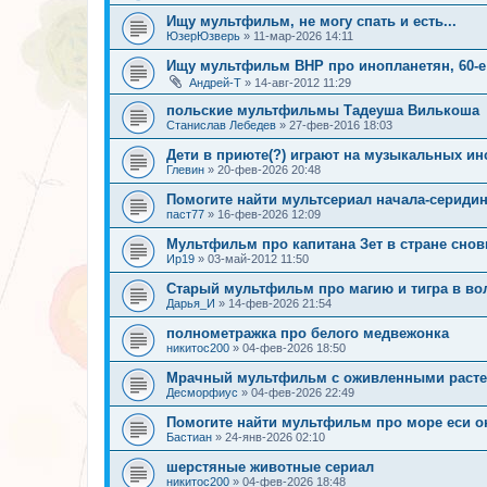
Ищу мультфильм, не могу спать и есть...
ЮзерЮзверь
»
11-мар-2026 14:11
Ищу мультфильм ВНР про инопланетян, 60-е
Андрей-Т
»
14-авг-2012 11:29
польские мультфильмы Тадеуша Вилькоша
Станислав Лебедев
»
27-фев-2016 18:03
Дети в приюте(?) играют на музыкальных ин
Глевин
»
20-фев-2026 20:48
Помогите найти мультсериал начала-серидин
паст77
»
16-фев-2026 12:09
Мультфильм про капитана Зет в стране снов
Ир19
»
03-май-2012 11:50
Старый мультфильм про магию и тигра в в
Дарья_И
»
14-фев-2026 21:54
полнометражка про белого медвежонка
никитос200
»
04-фев-2026 18:50
Мрачный мультфильм с оживленными раст
Десморфиус
»
04-фев-2026 22:49
Помогите найти мультфильм про море еси о
Бастиан
»
24-янв-2026 02:10
шерстяные животные сериал
никитос200
»
04-фев-2026 18:48