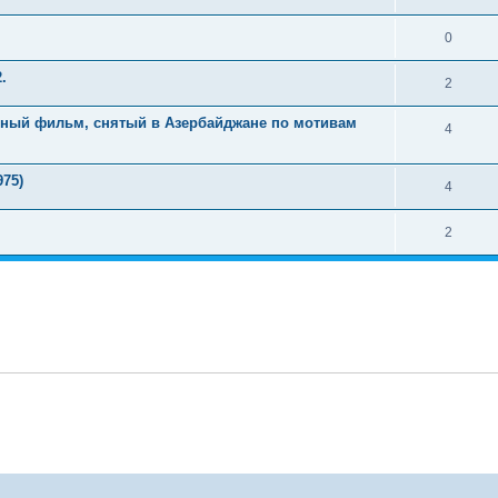
0
.
2
нный фильм, снятый в Азербайджане по мотивам
4
75)
4
2