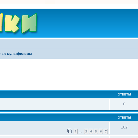
ные мультфильмы
ширенный поиск
ОТВЕТЫ
0
ОТВЕТЫ
102
1
3
4
5
6
7
…