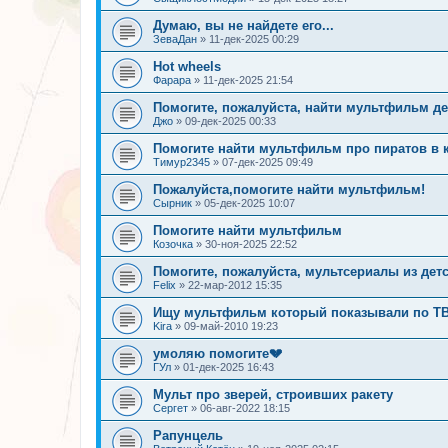
Думаю, вы не найдете его...
ЗеваДан
»
11-дек-2025 00:29
Hot wheels
Фарара
»
11-дек-2025 21:54
Помогите, пожалуйста, найти мультфильм де
Джо
»
09-дек-2025 00:33
Помогите найти мультфильм про пиратов в 
Тимур2345
»
07-дек-2025 09:49
Пожалуйста,помогите найти мультфильм!
Сырник
»
05-дек-2025 10:07
Помогите найти мультфильм
Козочка
»
30-ноя-2025 22:52
Помогите, пожалуйста, мультсериалы из дет
Felix
»
22-мар-2012 15:35
Ищу мультфильм который показывали по Т
Kira
»
09-май-2010 19:23
умоляю помогите💔
ГУл
»
01-дек-2025 16:43
Мульт про зверей, строивших ракету
Сергет
»
06-авг-2022 18:15
Рапунцель