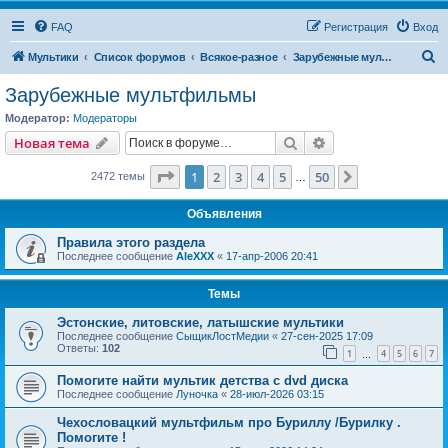
FAQ
Регистрация
Вход
П
Мультики
Список форумов
Всякое-разное
Зарубежные мультфильмы
о
Зарубежные мультфильмы
и
Модератор:
Модераторы
с
Поиск
Расширенный пои
Новая тема
к
Страница
1
из
50
1
2
3
4
5
50
След.
2472 темы
…
Объявления
Правила этого раздела
Последнее сообщение
AleXXX
«
17-апр-2006 20:41
Темы
Эстонские, литовские, латышские мультики
Последнее сообщение
СыщикЛостМедии
«
27-сен-2025 17:09
Ответы:
102
1
4
5
6
7
…
Помогите найти мультик детства с dvd диска
Последнее сообщение
Луночка
«
28-июл-2026 03:15
Чехословацкий мультфильм про Буриллу /Бурилку .
Помогите !