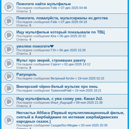
Помогите найти мультфильм
Последнее сообщение
Felix
«
07-дек-2025 04:46
Ответы:
1
Помогите, пожалуйста, мультсериалы из детства
Последнее сообщение
Felix
«
07-дек-2025 04:18
Ответы:
5
Ищу мультфильм который показывали по ТВЦ
Последнее сообщение
Kira
«
06-дек-2025 20:32
Ответы:
4
умоляю помогите💔
Последнее сообщение
ГУл
«
06-дек-2025 15:28
Ответы:
2
Мульт про зверей, строивших ракету
Последнее сообщение
Сергет
«
02-дек-2025 14:12
Ответы:
8
Рапунцель
Последнее сообщение
Ветреный Котён
«
19-ноя-2025 02:15
Венгерский чёрно-белый мультик про пень
Последнее сообщение
ТувинскийЧай
«
15-ноя-2025 18:21
Ищу мультфильм, с ума схожу уже. Канал 2х2.
Последнее сообщение
Илья_Ищущий
«
09-ноя-2025 21:38
Ответы:
2
Несчастье Аббаса (Первый мультипликационный фильм,
снятый в Азербайджане по мотивам азербайджанских
народных сказок.)
Последнее сообщение
СыщикЛостМедии
«
03-ноя-2025 20:39
Ответы:
4