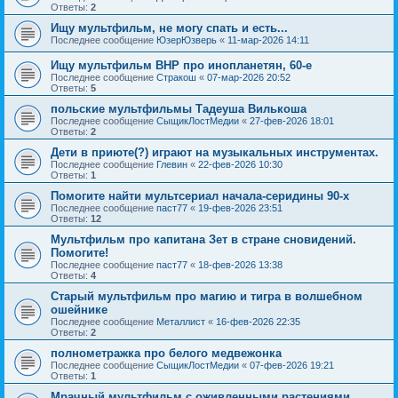
Ответы:
2
Ищу мультфильм, не могу спать и есть...
Последнее сообщение
ЮзерЮзверь
«
11-мар-2026 14:11
Ищу мультфильм ВНР про инопланетян, 60-е
Последнее сообщение
Стракош
«
07-мар-2026 20:52
Ответы:
5
польские мультфильмы Тадеуша Вилькоша
Последнее сообщение
СыщикЛостМедии
«
27-фев-2026 18:01
Ответы:
2
Дети в приюте(?) играют на музыкальных инструментах.
Последнее сообщение
Глевин
«
22-фев-2026 10:30
Ответы:
1
Помогите найти мультсериал начала-серидины 90-х
Последнее сообщение
паст77
«
19-фев-2026 23:51
Ответы:
12
Мультфильм про капитана Зет в стране сновидений.
Помогите!
Последнее сообщение
паст77
«
18-фев-2026 13:38
Ответы:
4
Старый мультфильм про магию и тигра в волшебном
ошейнике
Последнее сообщение
Металлист
«
16-фев-2026 22:35
Ответы:
2
полнометражка про белого медвежонка
Последнее сообщение
СыщикЛостМедии
«
07-фев-2026 19:21
Ответы:
1
Мрачный мультфильм с оживленными растениями