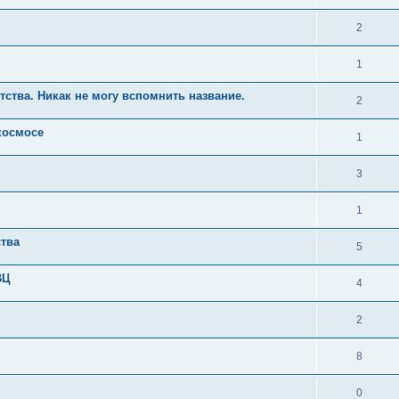
2
1
тства. Никак не могу вспомнить название.
2
космосе
1
3
1
ства
5
ВЦ
4
2
8
0