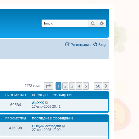
Поиск
Расширенный по
Регистрация
Вход
Страница
1
из
50
1
2
3
4
5
50
След.
2472 темы
…
ПРОСМОТРЫ
ПОСЛЕДНЕЕ СООБЩЕНИЕ
AleXXX
69584
17-апр-2006 20:41
ПРОСМОТРЫ
ПОСЛЕДНЕЕ СООБЩЕНИЕ
СыщикЛостМедии
416898
27-сен-2025 17:09