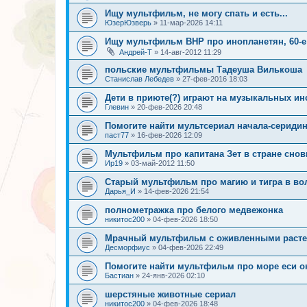
Ищу мультфильм, не могу спать и есть...
ЮзерЮзверь
»
11-мар-2026 14:11
Ищу мультфильм ВНР про инопланетян, 60-е
Андрей-Т
»
14-авг-2012 11:29
польские мультфильмы Тадеуша Вилькоша
Станислав Лебедев
»
27-фев-2016 18:03
Дети в приюте(?) играют на музыкальных ин
Глевин
»
20-фев-2026 20:48
Помогите найти мультсериал начала-серидин
паст77
»
16-фев-2026 12:09
Мультфильм про капитана Зет в стране снов
Ир19
»
03-май-2012 11:50
Старый мультфильм про магию и тигра в в
Дарья_И
»
14-фев-2026 21:54
полнометражка про белого медвежонка
никитос200
»
04-фев-2026 18:50
Мрачный мультфильм с оживленными раст
Десморфиус
»
04-фев-2026 22:49
Помогите найти мультфильм про море еси о
Бастиан
»
24-янв-2026 02:10
шерстяные животные сериал
никитос200
»
04-фев-2026 18:48