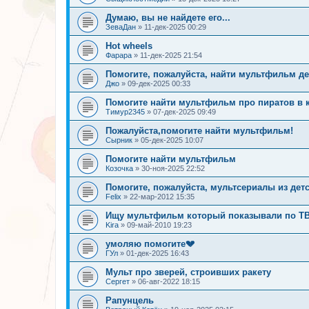
Думаю, вы не найдете его...
ЗеваДан
»
11-дек-2025 00:29
Hot wheels
Фарара
»
11-дек-2025 21:54
Помогите, пожалуйста, найти мультфильм де
Джо
»
09-дек-2025 00:33
Помогите найти мультфильм про пиратов в 
Тимур2345
»
07-дек-2025 09:49
Пожалуйста,помогите найти мультфильм!
Сырник
»
05-дек-2025 10:07
Помогите найти мультфильм
Козочка
»
30-ноя-2025 22:52
Помогите, пожалуйста, мультсериалы из дет
Felix
»
22-мар-2012 15:35
Ищу мультфильм который показывали по Т
Kira
»
09-май-2010 19:23
умоляю помогите💔
ГУл
»
01-дек-2025 16:43
Мульт про зверей, строивших ракету
Сергет
»
06-авг-2022 18:15
Рапунцель