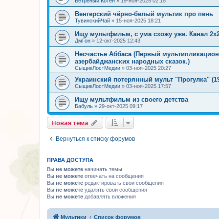
Ветреный Котён
»
19-ноя-2025 02:15
Венгерский чёрно-белый мультик про пень
ТувинскийЧай
»
15-ноя-2025 18:21
Ищу мультфильм, с ума схожу уже. Канал 2х2
ДмГон
»
12-окт-2025 12:43
Несчастье Аббаса (Первый мультипликацио
азербайджанских народных сказок.)
СыщикЛостМедии
»
03-ноя-2025 20:27
Украинский потерянный мульт "Прогулка" (19
СыщикЛостМедии
»
03-ноя-2025 17:57
Ищу мультфильм из своего детства
Бабуль
»
29-окт-2025 09:17
Новая тема
Вернуться к списку форумов
ПРАВА ДОСТУПА
Вы
не можете
начинать темы
Вы
не можете
отвечать на сообщения
Вы
не можете
редактировать свои сообщения
Вы
не можете
удалять свои сообщения
Вы
не можете
добавлять вложения
Мультики
Список форумов