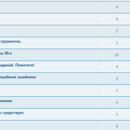
0
5
2
струментах.
1
ы 90-х
12
идений. Помогите!
4
олшебном ошейнике
2
1
ениями
1
н существует
1
0