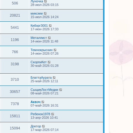
Луночка
506
28-июл-2026 03:15
миксмм
20821
15-июл-2026 14:24
Киборг3001
5441
17-июн-2026 17:33
Металлист
1196
14-июн-2026 11:48
Темнокрыскин
766
14-июн-2026 07:26
СкорпиКет
3198
30-май-2026 01:28
БлаттаАурата
3710
25-май-2026 12:11
СыщикЛостМедии
30657
08-май-2026 07:21
Аквэч
7378
07-май-2026 16:31
Ребенок1978
15811
13-апр-2026 10:41
Доктор
15094
17-мар-2026 07:14