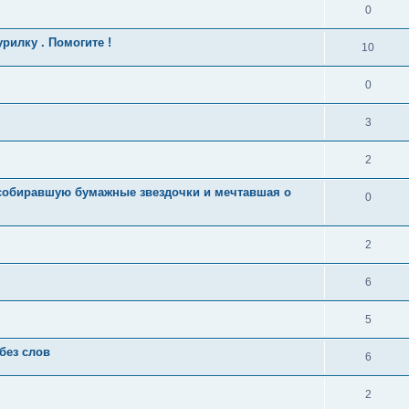
0
илку . Помогите !
10
0
3
2
 собиравшую бумажные звездочки и мечтавшая о
0
2
6
5
без слов
6
2