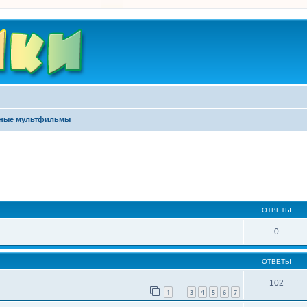
ные мультфильмы
ширенный поиск
ОТВЕТЫ
0
ОТВЕТЫ
102
1
3
4
5
6
7
…