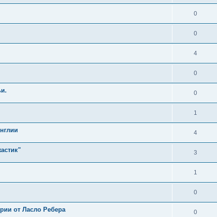
0
0
4
0
и.
0
1
Англии
4
жастик"
3
1
0
ии от Ласло Ребера
0