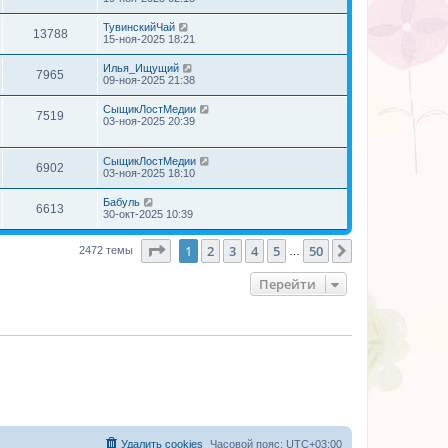
ТувинскийЧай
13788
15-ноя-2025 18:21
Илья_Ищущий
7965
09-ноя-2025 21:38
СыщикЛостМедии
7519
03-ноя-2025 20:39
СыщикЛостМедии
6902
03-ноя-2025 18:10
Бабуль
6613
30-окт-2025 10:39
Страница
1
из
50
1
2
3
4
5
50
След.
2472 темы
…
Перейти
Удалить cookies
Часовой пояс:
UTC+03:00