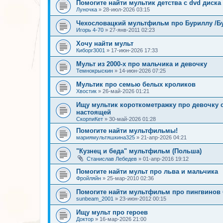
Помогите найти мультик детства с dvd диска
Луночка
»
28-июл-2026 03:15
Чехословацкий мультфильм про Буриллу /Бур
Игорь 4-70
»
27-янв-2011 02:23
Хочу найти мульт
Киборг3001
»
17-июн-2026 17:33
Мульт из 2000-х про мальчика и девочку
Темнокрыскин
»
14-июн-2026 07:25
Мультик про семью белых кроликов
Хвостик
»
26-май-2026 01:21
Ищу мультик короткометражку про девочку
настоящей
СкорпиКет
»
30-май-2026 01:28
Помогите найти мультфильмы!
мариямультяшкина325
»
21-апр-2026 04:21
"Кузнец и беда" мультфильм (Польша)
Станислав Лебедев
»
01-апр-2016 19:12
Помогите найти мульт про льва и мальчика
Фройляйн
»
25-мар-2010 02:36
Помогите найти мультфильм про пингвинов 
sunbeam_2001
»
23-июн-2012 00:15
Ищу мульт про героев
Доктор
»
16-мар-2026 21:00