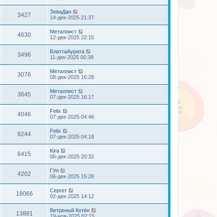
ЗеваДан
3427
14-дек-2025 21:37
Металлист
4630
12-дек-2025 22:15
БлаттаАурата
3496
11-дек-2025 00:38
Металлист
3076
08-дек-2025 16:28
Металлист
3645
07-дек-2025 16:17
Felix
4046
07-дек-2025 04:46
Felix
9244
07-дек-2025 04:18
Kira
6415
06-дек-2025 20:32
ГУл
4202
06-дек-2025 15:28
Сергет
18066
02-дек-2025 14:12
Ветреный Котён
13881
19-ноя-2025 02:15