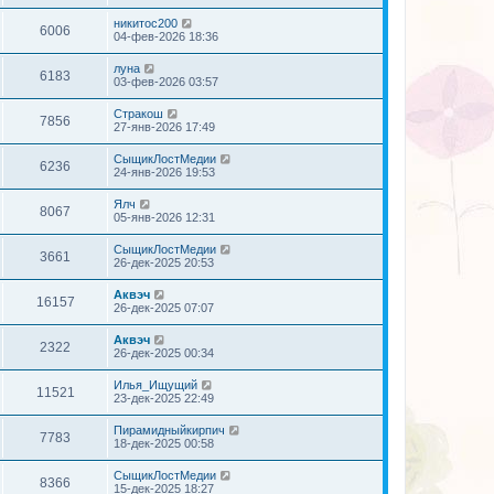
никитос200
6006
04-фев-2026 18:36
луна
6183
03-фев-2026 03:57
Стракош
7856
27-янв-2026 17:49
СыщикЛостМедии
6236
24-янв-2026 19:53
Ялч
8067
05-янв-2026 12:31
СыщикЛостМедии
3661
26-дек-2025 20:53
Аквэч
16157
26-дек-2025 07:07
Аквэч
2322
26-дек-2025 00:34
Илья_Ищущий
11521
23-дек-2025 22:49
Пирамидныйкирпич
7783
18-дек-2025 00:58
СыщикЛостМедии
8366
15-дек-2025 18:27