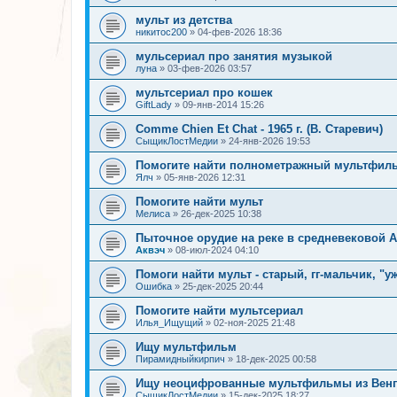
мульт из детства
никитос200
»
04-фев-2026 18:36
мульсериал про занятия музыкой
луна
»
03-фев-2026 03:57
мультсериал про кошек
GiftLady
»
09-янв-2014 15:26
Comme Chien Et Chat - 1965 г. (В. Старевич)
СыщикЛостМедии
»
24-янв-2026 19:53
Помогите найти полнометражный мультфиль
Ялч
»
05-янв-2026 12:31
Помогите найти мульт
Мелиса
»
26-дек-2025 10:38
Пыточное орудие на реке в средневековой 
Аквэч
»
08-июл-2024 04:10
Помоги найти мульт - старый, гг-мальчик, "у
Ошибка
»
25-дек-2025 20:44
Помогите найти мультсериал
Илья_Ищущий
»
02-ноя-2025 21:48
Ищу мультфильм
Пирамидныйкирпич
»
18-дек-2025 00:58
Ищу неоцифрованные мультфильмы из Венгр
СыщикЛостМедии
»
15-дек-2025 18:27