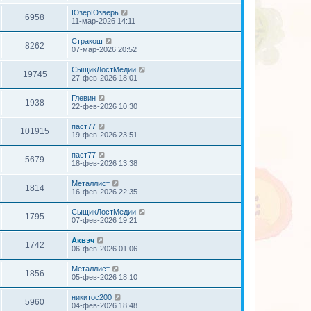
ЮзерЮзверь
6958
11-мар-2026 14:11
Стракош
8262
07-мар-2026 20:52
СыщикЛостМедии
19745
27-фев-2026 18:01
Глевин
1938
22-фев-2026 10:30
паст77
101915
19-фев-2026 23:51
паст77
5679
18-фев-2026 13:38
Металлист
1814
16-фев-2026 22:35
СыщикЛостМедии
1795
07-фев-2026 19:21
Аквэч
1742
06-фев-2026 01:06
Металлист
1856
05-фев-2026 18:10
никитос200
5960
04-фев-2026 18:48