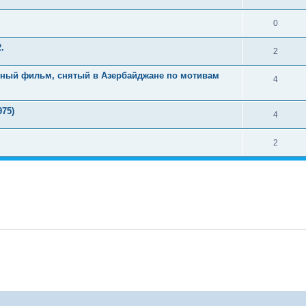
0
.
2
нный фильм, снятый в Азербайджане по мотивам
4
75)
4
2