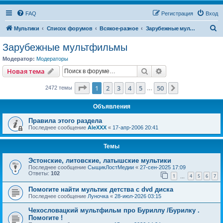
FAQ
Регистрация
Вход
П
Мультики
Список форумов
Всякое-разное
Зарубежные мультфильмы
о
Зарубежные мультфильмы
и
Модератор:
Модераторы
с
Поиск
Расширенный пои
Новая тема
к
Страница
1
из
50
1
2
3
4
5
50
След.
2472 темы
…
Объявления
Правила этого раздела
Последнее сообщение
AleXXX
«
17-апр-2006 20:41
Темы
Эстонские, литовские, латышские мультики
Последнее сообщение
СыщикЛостМедии
«
27-сен-2025 17:09
Ответы:
102
1
4
5
6
7
…
Помогите найти мультик детства с dvd диска
Последнее сообщение
Луночка
«
28-июл-2026 03:15
Чехословацкий мультфильм про Буриллу /Бурилку .
Помогите !