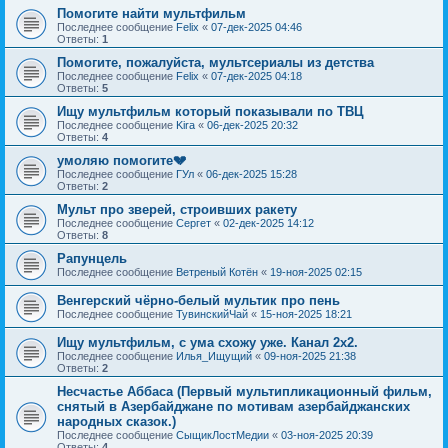
Помогите найти мультфильм
Последнее сообщение
Felix
«
07-дек-2025 04:46
Ответы:
1
Помогите, пожалуйста, мультсериалы из детства
Последнее сообщение
Felix
«
07-дек-2025 04:18
Ответы:
5
Ищу мультфильм который показывали по ТВЦ
Последнее сообщение
Kira
«
06-дек-2025 20:32
Ответы:
4
умоляю помогите💔
Последнее сообщение
ГУл
«
06-дек-2025 15:28
Ответы:
2
Мульт про зверей, строивших ракету
Последнее сообщение
Сергет
«
02-дек-2025 14:12
Ответы:
8
Рапунцель
Последнее сообщение
Ветреный Котён
«
19-ноя-2025 02:15
Венгерский чёрно-белый мультик про пень
Последнее сообщение
ТувинскийЧай
«
15-ноя-2025 18:21
Ищу мультфильм, с ума схожу уже. Канал 2х2.
Последнее сообщение
Илья_Ищущий
«
09-ноя-2025 21:38
Ответы:
2
Несчастье Аббаса (Первый мультипликационный фильм,
снятый в Азербайджане по мотивам азербайджанских
народных сказок.)
Последнее сообщение
СыщикЛостМедии
«
03-ноя-2025 20:39
Ответы:
4