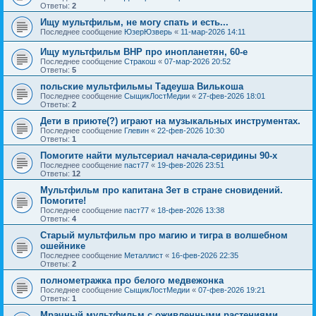
Ответы:
2
Ищу мультфильм, не могу спать и есть...
Последнее сообщение
ЮзерЮзверь
«
11-мар-2026 14:11
Ищу мультфильм ВНР про инопланетян, 60-е
Последнее сообщение
Стракош
«
07-мар-2026 20:52
Ответы:
5
польские мультфильмы Тадеуша Вилькоша
Последнее сообщение
СыщикЛостМедии
«
27-фев-2026 18:01
Ответы:
2
Дети в приюте(?) играют на музыкальных инструментах.
Последнее сообщение
Глевин
«
22-фев-2026 10:30
Ответы:
1
Помогите найти мультсериал начала-серидины 90-х
Последнее сообщение
паст77
«
19-фев-2026 23:51
Ответы:
12
Мультфильм про капитана Зет в стране сновидений.
Помогите!
Последнее сообщение
паст77
«
18-фев-2026 13:38
Ответы:
4
Старый мультфильм про магию и тигра в волшебном
ошейнике
Последнее сообщение
Металлист
«
16-фев-2026 22:35
Ответы:
2
полнометражка про белого медвежонка
Последнее сообщение
СыщикЛостМедии
«
07-фев-2026 19:21
Ответы:
1
Мрачный мультфильм с оживленными растениями