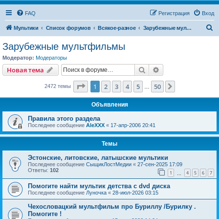
FAQ
Регистрация
Вход
П
Мультики
Список форумов
Всякое-разное
Зарубежные мультфильмы
о
Зарубежные мультфильмы
и
Модератор:
Модераторы
с
Поиск
Расширенный пои
Новая тема
к
Страница
1
из
50
1
2
3
4
5
50
След.
2472 темы
…
Объявления
Правила этого раздела
Последнее сообщение
AleXXX
«
17-апр-2006 20:41
Темы
Эстонские, литовские, латышские мультики
Последнее сообщение
СыщикЛостМедии
«
27-сен-2025 17:09
Ответы:
102
1
4
5
6
7
…
Помогите найти мультик детства с dvd диска
Последнее сообщение
Луночка
«
28-июл-2026 03:15
Чехословацкий мультфильм про Буриллу /Бурилку .
Помогите !