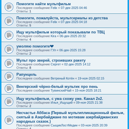
Помогите найти мультфильм
Последнее сообщение
Felix
«
07-дек-2025 04:46
Ответы:
1
Помогите, пожалуйста, мультсериалы из детства
Последнее сообщение
Felix
«
07-дек-2025 04:18
Ответы:
5
Ищу мультфильм который показывали по ТВЦ
Последнее сообщение
Kira
«
06-дек-2025 20:32
Ответы:
4
умоляю помогите💔
Последнее сообщение
ГУл
«
06-дек-2025 15:28
Ответы:
2
Мульт про зверей, строивших ракету
Последнее сообщение
Сергет
«
02-дек-2025 14:12
Ответы:
8
Рапунцель
Последнее сообщение
Ветреный Котён
«
19-ноя-2025 02:15
Венгерский чёрно-белый мультик про пень
Последнее сообщение
ТувинскийЧай
«
15-ноя-2025 18:21
Ищу мультфильм, с ума схожу уже. Канал 2х2.
Последнее сообщение
Илья_Ищущий
«
09-ноя-2025 21:38
Ответы:
2
Несчастье Аббаса (Первый мультипликационный фильм,
снятый в Азербайджане по мотивам азербайджанских
народных сказок.)
Последнее сообщение
СыщикЛостМедии
«
03-ноя-2025 20:39
Ответы:
4