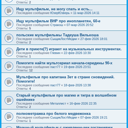
Ответы:
2
Ищу мультфильм, не могу спать и есть...
Последнее сообщение
ЮзерЮзверь
«
11-мар-2026 14:11
Ищу мультфильм ВНР про инопланетян, 60-е
Последнее сообщение
Стракош
«
07-мар-2026 20:52
Ответы:
5
польские мультфильмы Тадеуша Вилькоша
Последнее сообщение
СыщикЛостМедии
«
27-фев-2026 18:01
Ответы:
2
Дети в приюте(?) играют на музыкальных инструментах.
Последнее сообщение
Глевин
«
22-фев-2026 10:30
Ответы:
1
Помогите найти мультсериал начала-серидины 90-х
Последнее сообщение
паст77
«
19-фев-2026 23:51
Ответы:
12
Мультфильм про капитана Зет в стране сновидений.
Помогите!
Последнее сообщение
паст77
«
18-фев-2026 13:38
Ответы:
4
Старый мультфильм про магию и тигра в волшебном
ошейнике
Последнее сообщение
Металлист
«
16-фев-2026 22:35
Ответы:
2
полнометражка про белого медвежонка
Последнее сообщение
СыщикЛостМедии
«
07-фев-2026 19:21
Ответы:
1
Мрачный мультфильм с оживленными растениями